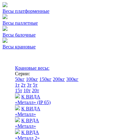
Весы платформенные
Весы паллетные
Весы балочные
Весы крановые
Крановые весы:
Серии:
50кг
100кг
150кг
200кг
300кг
1т
2т
3т
5т
15т
10т
20т
К ВИДА
«Металл» (IP 65)
К ВИДА
«Металл»
К ВРДА
«Металл»
К ВРДА
«Металл 2»