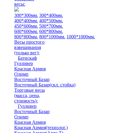
весы:
300*300мм.
300*400мм.
400*400мм.
400*500мм.
450*600мм.
500*700мм.
600*600мм.
600*800мм.
800*800мм.
800*1000мм.
1000*1000мм.
Весы простого
взвешивания
(только вес)
:
Батискаф
Гулливер
Красная Армия
Олимп
Восточный Базар
Восточный Базар(скл. стойка)
Торговые весы
(масса, цена,
стоимость)
:
Гулливер
Восточный Базар
Олимп
Красная Армия
Красная Армия(технолог.)
Красная Армия(Авто Т)