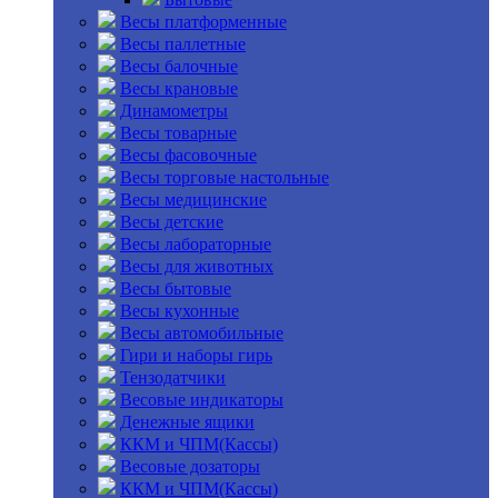
Весы платформенные
Весы паллетные
Весы балочные
Весы крановые
Динамометры
Весы товарные
Весы фасовочные
Весы торговые настольные
Весы медицинские
Весы детские
Весы лабораторные
Весы для животных
Весы бытовые
Весы кухонные
Весы автомобильные
Гири и наборы гирь
Тензодатчики
Весовые индикаторы
Денежные ящики
ККМ и ЧПМ(Кассы)
Весовые дозаторы
ККМ и ЧПМ(Кассы)