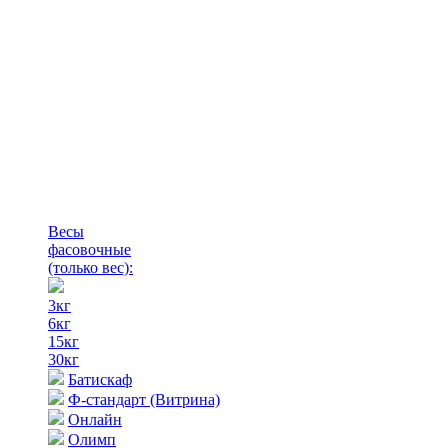
Весы
фасовочные
(только вес)
:
3кг
6кг
15кг
30кг
Батискаф
Ф-стандарт (Витрина)
Онлайн
Олимп