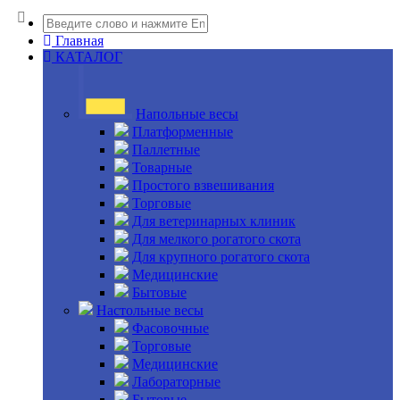
Главная
КАТАЛОГ
Напольные весы
Платформенные
Паллетные
Товарные
Простого взвешивания
Торговые
Для ветеринарных клиник
Для мелкого рогатого скота
Для крупного рогатого скота
Медицинские
Бытовые
Настольные весы
Фасовочные
Торговые
Медицинские
Лабораторные
Бытовые