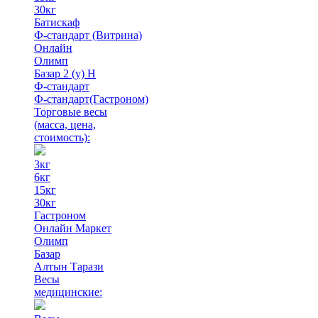
30кг
Батискаф
Ф-стандарт (Витрина)
Онлайн
Олимп
Базар 2 (у) Н
Ф-стандарт
Ф-стандарт(Гастроном)
Торговые весы
(масса, цена,
стоимость)
:
3кг
6кг
15кг
30кг
Гастроном
Онлайн Маркет
Олимп
Базар
Алтын Тарази
Весы
медицинские: