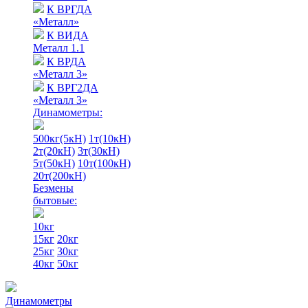
К ВРГДА
«Металл»
К ВИДА
Металл 1.1
К ВРДА
«Металл 3»
К ВРГ2ДА
«Металл 3»
Динамометры:
500кг(5кН)
1т(10кН)
2т(20кН)
3т(30кН)
5т(50кН)
10т(100кН)
20т(200кН)
Безмены
бытовые:
10кг
15кг
20кг
25кг
30кг
40кг
50кг
Динамометры