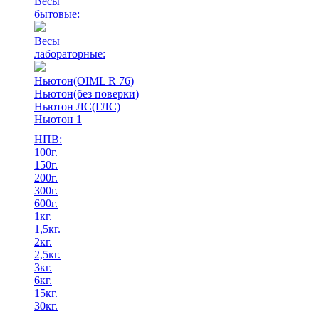
Весы
бытовые:
Весы
лабораторные:
Ньютон(OIML R 76)
Ньютон(без поверки)
Ньютон ЛС(ГЛС)
Ньютон 1
НПВ:
100г.
150г.
200г.
300г.
600г.
1кг.
1,5кг.
2кг.
2,5кг.
3кг.
6кг.
15кг.
30кг.