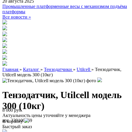
20 августа 2025
Промышленные платформенные весы с механизмом подъёма
платформы
Все новости »
Главная
»
Каталог
»
Тензодатчики
»
Utilcell
»
Тензодатчик,
Utilcell модель 300 (10кг)
Тензодатчик, Utilcell модель
300 (10кг)
8 000 руб.
Актуальность цены уточняйте у менеджера
арт. 339100069
В корзину
Быстрый заказ