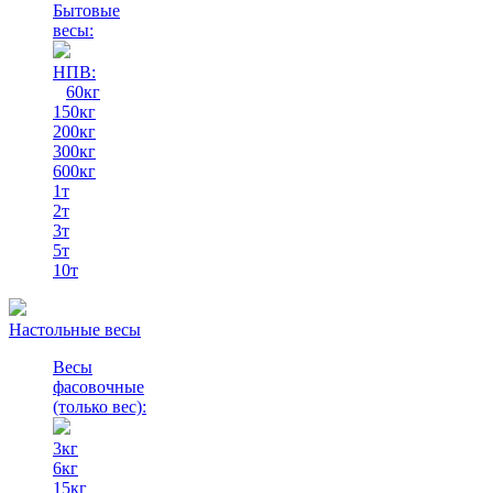
Бытовые
весы:
НПВ:
60кг
150кг
200кг
300кг
600кг
1т
2т
3т
5т
10т
Настольные весы
Весы
фасовочные
(только вес)
:
3кг
6кг
15кг