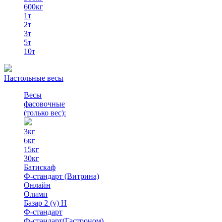
600кг
1т
2т
3т
5т
10т
Настольные весы
Весы
фасовочные
(только вес)
:
3кг
6кг
15кг
30кг
Батискаф
Ф-стандарт (Витрина)
Онлайн
Олимп
Базар 2 (у) Н
Ф-стандарт
Ф-стандарт(Гастроном)