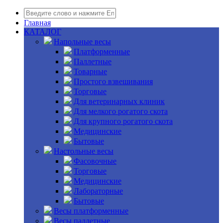
Главная
КАТАЛОГ
Напольные весы
Платформенные
Паллетные
Товарные
Простого взвешивания
Торговые
Для ветеринарных клиник
Для мелкого рогатого скота
Для крупного рогатого скота
Медицинские
Бытовые
Настольные весы
Фасовочные
Торговые
Медицинские
Лабораторные
Бытовые
Весы платформенные
Весы паллетные