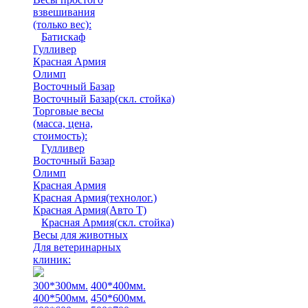
взвешивания
(только вес)
:
Батискаф
Гулливер
Красная Армия
Олимп
Восточный Базар
Восточный Базар(скл. стойка)
Торговые весы
(масса, цена,
стоимость)
:
Гулливер
Восточный Базар
Олимп
Красная Армия
Красная Армия(технолог.)
Красная Армия(Авто Т)
Красная Армия(скл. стойка)
Весы для животных
Для ветеринарных
клиник:
300*300мм.
400*400мм.
400*500мм.
450*600мм.