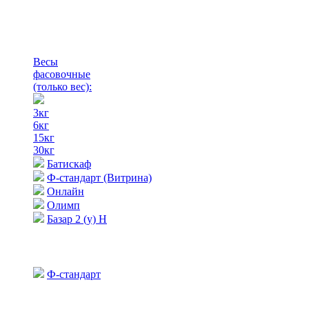
Весы
фасовочные
(только вес)
:
3кг
6кг
15кг
30кг
Батискаф
Ф-стандарт (Витрина)
Онлайн
Олимп
Базар 2 (у) Н
Ф-стандарт