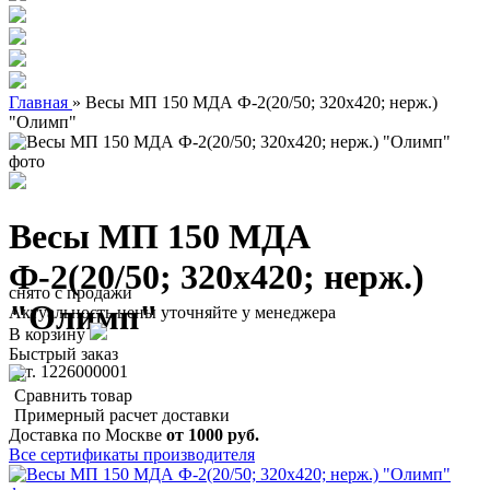
Главная
»
Весы МП 150 МДА Ф-2(20/50; 320х420; нерж.)
"Олимп"
Весы МП 150 МДА
Ф-2(20/50; 320х420; нерж.)
снято с продажи
"Олимп"
Актуальность цены уточняйте у менеджера
В корзину
Быстрый заказ
арт. 1226000001
Сравнить товар
Примерный расчет доставки
Доставка по Москве
от 1000 руб.
Все сертификаты производителя