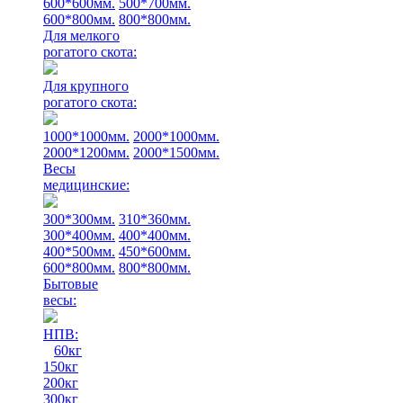
600*600мм.
500*700мм.
600*800мм.
800*800мм.
Для мелкого
рогатого скота:
Для крупного
рогатого скота:
1000*1000мм.
2000*1000мм.
2000*1200мм.
2000*1500мм.
Весы
медицинские:
300*300мм.
310*360мм.
300*400мм.
400*400мм.
400*500мм.
450*600мм.
600*800мм.
800*800мм.
Бытовые
весы:
НПВ:
60кг
150кг
200кг
300кг