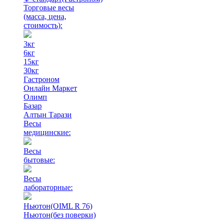
Торговые весы
(масса, цена,
стоимость)
:
3кг
6кг
15кг
30кг
Гастроном
Онлайн Маркет
Олимп
Базар
Алтын Тарази
Весы
медицинские:
Весы
бытовые:
Весы
лабораторные:
Ньютон(OIML R 76)
Ньютон(без поверки)