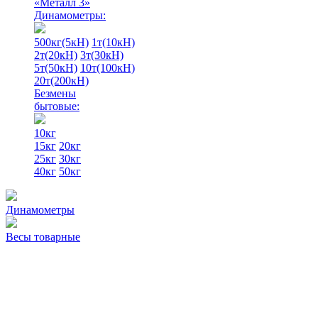
«Металл 3»
Динамометры:
500кг(5кН)
1т(10кН)
2т(20кН)
3т(30кН)
5т(50кН)
10т(100кН)
20т(200кН)
Безмены
бытовые:
10кг
15кг
20кг
25кг
30кг
40кг
50кг
Динамометры
Весы товарные