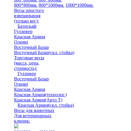
800*800мм.
800*1000мм.
1000*1000мм.
Весы простого
взвешивания
(только вес)
:
Батискаф
Гулливер
Красная Армия
Олимп
Восточный Базар
Восточный Базар(скл. стойка)
Торговые весы
(масса, цена,
стоимость)
:
Гулливер
Восточный Базар
Олимп
Красная Армия
Красная Армия(технолог.)
Красная Армия(Авто Т)
Красная Армия(скл. стойка)
Весы для животных
Для ветеринарных
клиник: