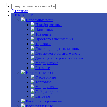
Главная
КАТАЛОГ
Напольные весы
Платформенные
Паллетные
Товарные
Простого взвешивания
Торговые
Для ветеринарных клиник
Для мелкого рогатого скота
Для крупного рогатого скота
Медицинские
Бытовые
Настольные весы
Фасовочные
Торговые
Медицинские
Лабораторные
Бытовые
Весы платформенные
Весы паллетные