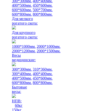
300*300мм.
400*400мм.
400*500мм.
450*600мм.
600*600мм.
500*700мм.
600*800мм.
800*800мм.
Для мелкого
рогатого скота:
Для крупного
рогатого скота:
1000*1000мм.
2000*1000мм.
2000*1200мм.
2000*1500мм.
Весы
медицинские:
300*300мм.
310*360мм.
300*400мм.
400*400мм.
400*500мм.
450*600мм.
600*800мм.
800*800мм.
Бытовые
весы:
НПВ:
60кг
150кг