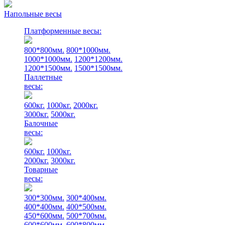
Напольные весы
Платформенные весы:
800*800мм.
800*1000мм.
1000*1000мм.
1200*1200мм.
1200*1500мм.
1500*1500мм.
Паллетные
весы:
600кг.
1000кг.
2000кг.
3000кг.
5000кг.
Балочные
весы:
600кг.
1000кг.
2000кг.
3000кг.
Товарные
весы:
300*300мм.
300*400мм.
400*400мм.
400*500мм.
450*600мм.
500*700мм.
600*600мм.
600*800мм.