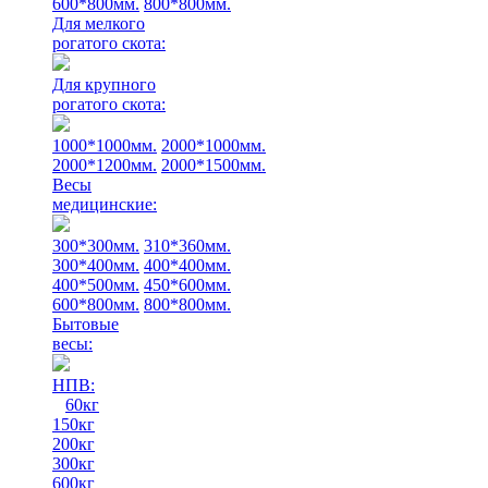
600*800мм.
800*800мм.
Для мелкого
рогатого скота:
Для крупного
рогатого скота:
1000*1000мм.
2000*1000мм.
2000*1200мм.
2000*1500мм.
Весы
медицинские:
300*300мм.
310*360мм.
300*400мм.
400*400мм.
400*500мм.
450*600мм.
600*800мм.
800*800мм.
Бытовые
весы:
НПВ:
60кг
150кг
200кг
300кг
600кг