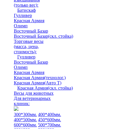
(только вес)
:
Батискаф
Гулливер
Красная Армия
Олимп
Восточный Базар
Восточный Базар(скл. стойка)
Торговые весы
(масса, цена,
стоимость)
:
Гулливер
Восточный Базар
Олимп
Красная Армия
Красная Армия(технолог.)
Красная Армия(Авто Т)
Красная Армия(скл. стойка)
Весы для животных
Для ветеринарных
клиник:
300*300мм.
400*400мм.
400*500мм.
450*600мм.
600*600мм.
500*700мм.