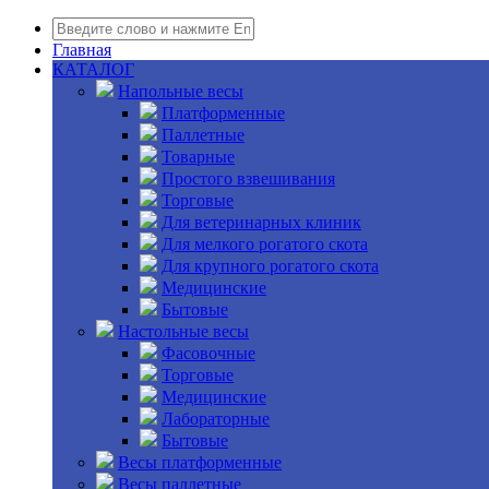
Главная
КАТАЛОГ
Напольные весы
Платформенные
Паллетные
Товарные
Простого взвешивания
Торговые
Для ветеринарных клиник
Для мелкого рогатого скота
Для крупного рогатого скота
Медицинские
Бытовые
Настольные весы
Фасовочные
Торговые
Медицинские
Лабораторные
Бытовые
Весы платформенные
Весы паллетные