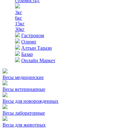
стоимость)
:
3кг
6кг
15кг
30кг
Гастроном
Олимп
Алтын Тарази
Базар
Онлайн Маркет
Весы медицинские
Весы ветеринарные
Весы для новорожденных
Весы лабораторные
Весы для животных