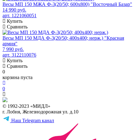
Весы МП 150 МЖА Ф-3(20/50; 600х800) "Восточный Базар"
14 990 руб.
арт. 1221060051
Купить
Сравнить
Весы МП 150 МДА Ф-3(20/50; 400х400; нерж.) "Красная
армия"
7 990 руб.
арт. 3122110076
Купить
Сравнить
0
корзина пуста
0
© 1992-2023 «МИДЛ»
г. Лобня, Железнодорожная ул. д.10
Наш Telegram канал