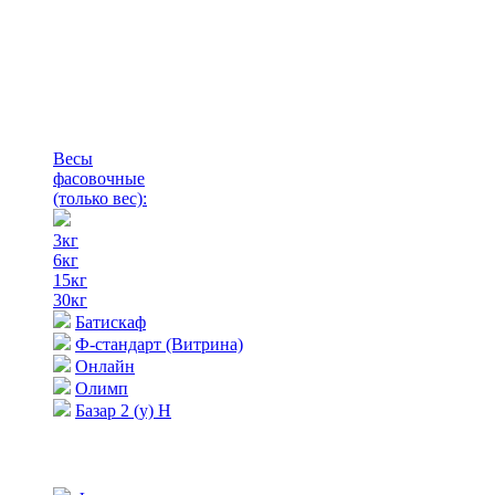
Весы
фасовочные
(только вес)
:
3кг
6кг
15кг
30кг
Батискаф
Ф-стандарт (Витрина)
Онлайн
Олимп
Базар 2 (у) Н