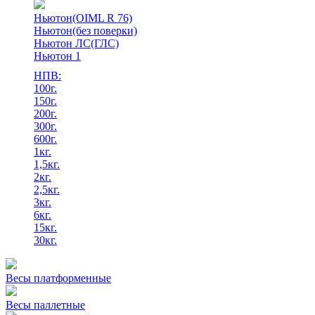
Ньютон(OIML R 76)
Ньютон(без поверки)
Ньютон ЛС(ГЛС)
Ньютон 1
НПВ:
100г.
150г.
200г.
300г.
600г.
1кг.
1,5кг.
2кг.
2,5кг.
3кг.
6кг.
15кг.
30кг.
Весы платформенные
Весы паллетные