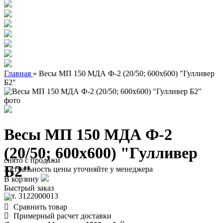
Главная
»
Весы МП 150 МДА Ф-2 (20/50; 600х600) "Гулливер
Б2"
Весы МП 150 МДА Ф-2
(20/50; 600х600) "Гулливер
снято с продажи
Б2"
Актуальность цены уточняйте у менеджера
В корзину
Быстрый заказ
арт. 3122000013
Сравнить товар
Примерный расчет доставки