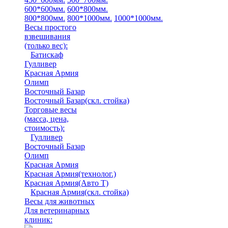
600*600мм.
600*800мм.
800*800мм.
800*1000мм.
1000*1000мм.
Весы простого
взвешивания
(только вес)
:
Батискаф
Гулливер
Красная Армия
Олимп
Восточный Базар
Восточный Базар(скл. стойка)
Торговые весы
(масса, цена,
стоимость)
:
Гулливер
Восточный Базар
Олимп
Красная Армия
Красная Армия(технолог.)
Красная Армия(Авто Т)
Красная Армия(скл. стойка)
Весы для животных
Для ветеринарных
клиник: