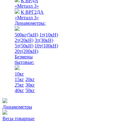
К ВРДА
«Металл 3»
К ВРГ2ДА
«Металл 3»
Динамометры:
500кг(5кН)
1т(10кН)
2т(20кН)
3т(30кН)
5т(50кН)
10т(100кН)
20т(200кН)
Безмены
бытовые:
10кг
15кг
20кг
25кг
30кг
40кг
50кг
Динамометры
Весы товарные