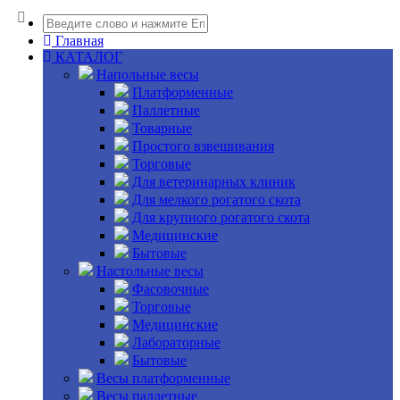
Главная
КАТАЛОГ
Напольные весы
Платформенные
Паллетные
Товарные
Простого взвешивания
Торговые
Для ветеринарных клиник
Для мелкого рогатого скота
Для крупного рогатого скота
Медицинские
Бытовые
Настольные весы
Фасовочные
Торговые
Медицинские
Лабораторные
Бытовые
Весы платформенные
Весы паллетные