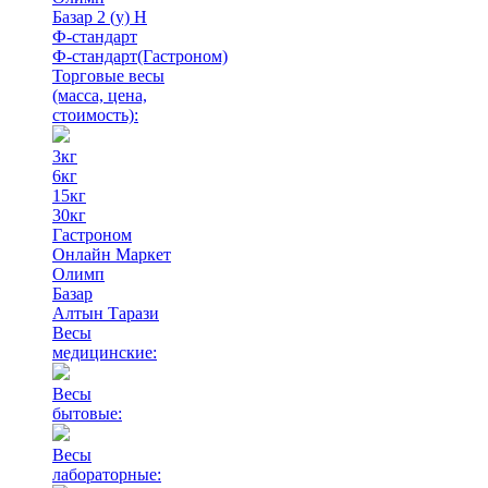
Базар 2 (у) Н
Ф-стандарт
Ф-стандарт(Гастроном)
Торговые весы
(масса, цена,
стоимость)
:
3кг
6кг
15кг
30кг
Гастроном
Онлайн Маркет
Олимп
Базар
Алтын Тарази
Весы
медицинские:
Весы
бытовые:
Весы
лабораторные: