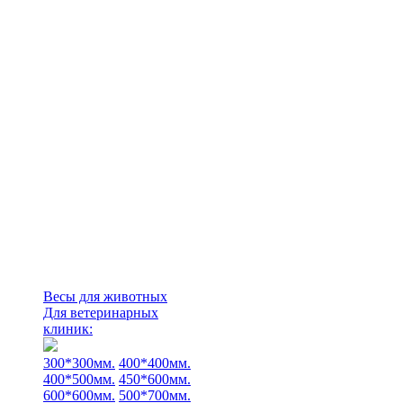
Весы для животных
Для ветеринарных
клиник:
300*300мм.
400*400мм.
400*500мм.
450*600мм.
600*600мм.
500*700мм.