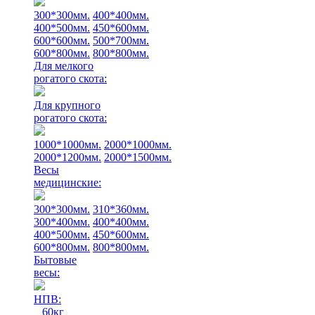
300*300мм.
400*400мм.
400*500мм.
450*600мм.
600*600мм.
500*700мм.
600*800мм.
800*800мм.
Для мелкого
рогатого скота:
Для крупного
рогатого скота:
1000*1000мм.
2000*1000мм.
2000*1200мм.
2000*1500мм.
Весы
медицинские:
300*300мм.
310*360мм.
300*400мм.
400*400мм.
400*500мм.
450*600мм.
600*800мм.
800*800мм.
Бытовые
весы:
НПВ:
60кг