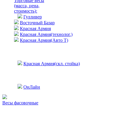
Торговые весы
(масса, цена,
стоимость)
:
Гулливер
Восточный Базар
Красная Армия
Красная Армия(технолог.)
Красная Армия(Авто Т)
Красная Армия(скл. стойка)
ОнЛайн
Весы фасовочные