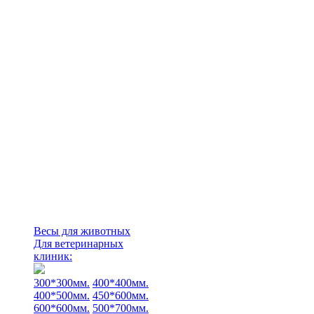
Весы для животных
Для ветеринарных
клиник:
300*300мм.
400*400мм.
400*500мм.
450*600мм.
600*600мм.
500*700мм.