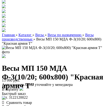
Главная
»
Каталог
»
Весы
»
Весы по назначению
»
Весы
производственные
»
Весы МП 150 МДА Ф-3(10/20; 600х800)
"Красная армия Т"
Весы МП 150 МДА
Ф-3(10/20; 600х800) "Красная
13 990 руб.
армия Т"
Актуальность цены уточняйте у менеджера
В корзину
Быстрый заказ
арт. 3122120022
Сравнить товар