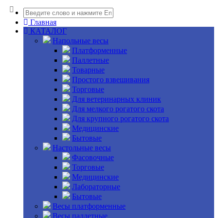
Главная
КАТАЛОГ
Напольные весы
Платформенные
Паллетные
Товарные
Простого взвешивания
Торговые
Для ветеринарных клиник
Для мелкого рогатого скота
Для крупного рогатого скота
Медицинские
Бытовые
Настольные весы
Фасовочные
Торговые
Медицинские
Лабораторные
Бытовые
Весы платформенные
Весы паллетные