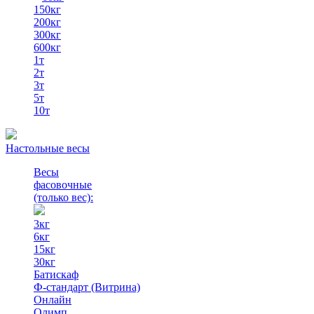
150кг
200кг
300кг
600кг
1т
2т
3т
5т
10т
Настольные весы
Весы
фасовочные
(только вес)
:
3кг
6кг
15кг
30кг
Батискаф
Ф-стандарт (Витрина)
Онлайн
Олимп