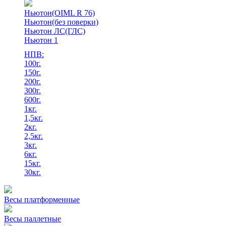
Ньютон(OIML R 76)
Ньютон(без поверки)
Ньютон ЛС(ГЛС)
Ньютон 1
НПВ:
100г.
150г.
200г.
300г.
600г.
1кг.
1,5кг.
2кг.
2,5кг.
3кг.
6кг.
15кг.
30кг.
Весы платформенные
Весы паллетные