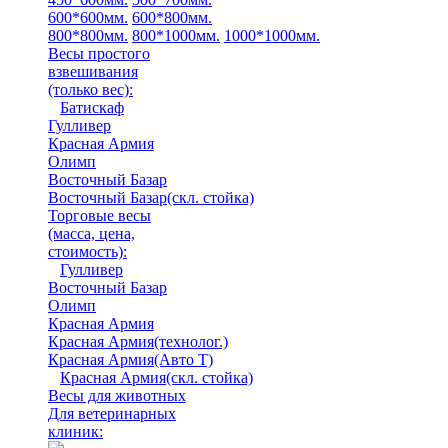
600*600мм.
600*800мм.
800*800мм.
800*1000мм.
1000*1000мм.
Весы простого
взвешивания
(только вес)
:
Батискаф
Гулливер
Красная Армия
Олимп
Восточный Базар
Восточный Базар(скл. стойка)
Торговые весы
(масса, цена,
стоимость)
:
Гулливер
Восточный Базар
Олимп
Красная Армия
Красная Армия(технолог.)
Красная Армия(Авто Т)
Красная Армия(скл. стойка)
Весы для животных
Для ветеринарных
клиник: