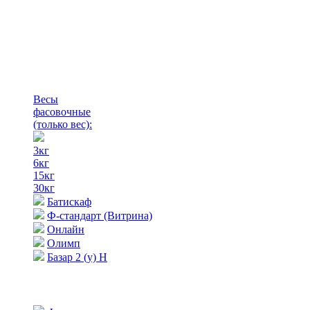
Весы
фасовочные
(только вес)
:
3кг
6кг
15кг
30кг
Батискаф
Ф-стандарт (Витрина)
Онлайн
Олимп
Базар 2 (у) Н