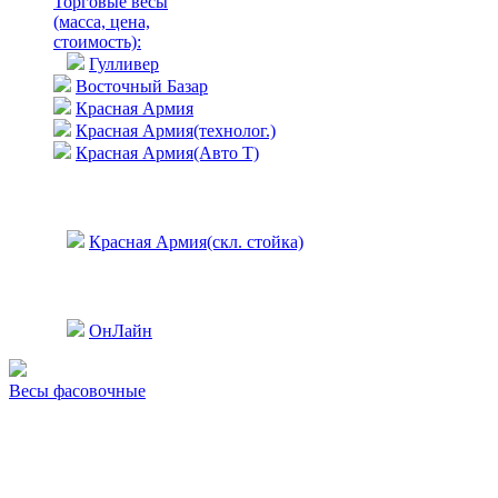
Торговые весы
(масса, цена,
стоимость)
:
Гулливер
Восточный Базар
Красная Армия
Красная Армия(технолог.)
Красная Армия(Авто Т)
Красная Армия(скл. стойка)
ОнЛайн
Весы фасовочные