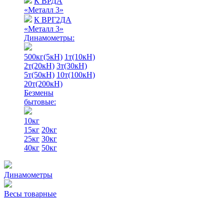
К ВРДА
«Металл 3»
К ВРГ2ДА
«Металл 3»
Динамометры:
500кг(5кН)
1т(10кН)
2т(20кН)
3т(30кН)
5т(50кН)
10т(100кН)
20т(200кН)
Безмены
бытовые:
10кг
15кг
20кг
25кг
30кг
40кг
50кг
Динамометры
Весы товарные