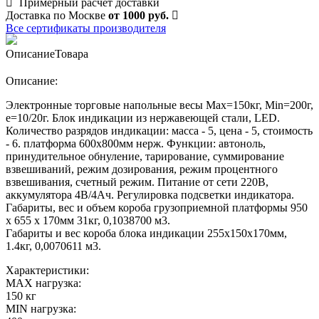
Примерный расчет доставки
Доставка по Москве
от 1000 руб.
Все сертификаты производителя
Описание
Товара
Описание:
Электронные торговые напольные весы Мах=150кг, Min=200г,
e=10/20г. Блок индикации из нержавеющей стали, LED.
Количество разрядов индикации: масса - 5, цена - 5, стоимость
- 6. платформа 600х800мм нерж. Функции: автоноль,
принудительное обнуление, тарирование, суммирование
взвешиваний, режим дозирования, режим процентного
взвешивания, счетный режим. Питание от сети 220В,
аккумулятора 4В/4Ач. Регулировка подсветки индикатора.
Габариты, вес и объем короба грузоприемной платформы 950
х 655 х 170мм 31кг, 0,1038700 м3.
Габариты и вес короба блока индикации 255х150х170мм,
1.4кг, 0,0070611 м3.
Характеристики:
MAX нагрузка:
150 кг
MIN нагрузка: