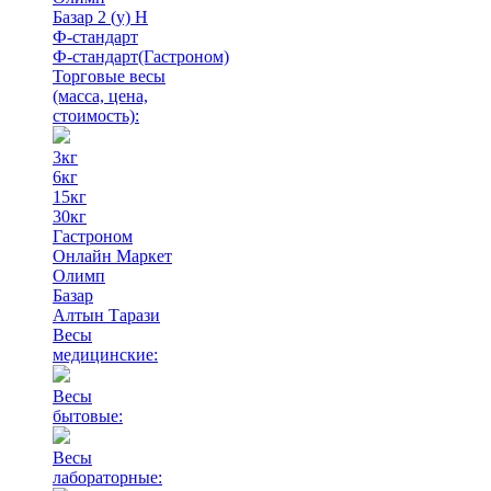
Базар 2 (у) Н
Ф-стандарт
Ф-стандарт(Гастроном)
Торговые весы
(масса, цена,
стоимость)
:
3кг
6кг
15кг
30кг
Гастроном
Онлайн Маркет
Олимп
Базар
Алтын Тарази
Весы
медицинские:
Весы
бытовые:
Весы
лабораторные: