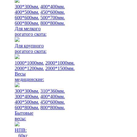
300*300мм.
400*400мм.
400*500мм.
450*600мм.
600*600мм.
500*700мм.
600*800мм.
800*800мм.
Для мелкого
рогатого скота:
Для крупного
рогатого скота:
1000*1000мм.
2000*1000мм.
2000*1200мм.
2000*1500мм.
Весы
медицинские:
300*300мм.
310*360мм.
300*400мм.
400*400мм.
400*500мм.
450*600мм.
600*800мм.
800*800мм.
Бытовые
весы:
НПВ:
60кг