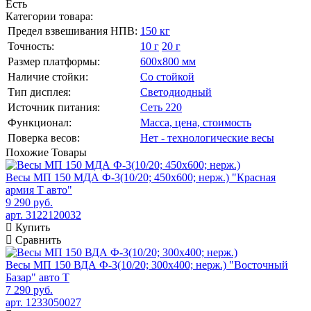
Есть
Категории товара:
Предел взвешивания НПВ:
150 кг
Точность:
10 г
20 г
Размер платформы:
600х800 мм
Наличие стойки:
Со стойкой
Тип дисплея:
Светодиодный
Источник питания:
Сеть 220
Функционал:
Масса, цена, стоимость
Поверка весов:
Нет - технологические весы
Похожие
Товары
Весы МП 150 МДА Ф-3(10/20; 450х600; нерж.) "Красная
армия Т авто"
9 290 руб.
арт. 3122120032
Купить
Сравнить
Весы МП 150 ВДА Ф-3(10/20; 300х400; нерж.) "Восточный
Базар" авто Т
7 290 руб.
арт. 1233050027