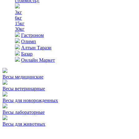
стоимость)
:
3кг
6кг
15кг
30кг
Гастроном
Олимп
Алтын Тарази
Базар
Онлайн Маркет
Весы медицинские
Весы ветеринарные
Весы для новорожденных
Весы лабораторные
Весы для животных