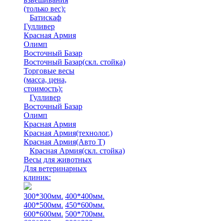
(только вес)
:
Батискаф
Гулливер
Красная Армия
Олимп
Восточный Базар
Восточный Базар(скл. стойка)
Торговые весы
(масса, цена,
стоимость)
:
Гулливер
Восточный Базар
Олимп
Красная Армия
Красная Армия(технолог.)
Красная Армия(Авто Т)
Красная Армия(скл. стойка)
Весы для животных
Для ветеринарных
клиник:
300*300мм.
400*400мм.
400*500мм.
450*600мм.
600*600мм.
500*700мм.