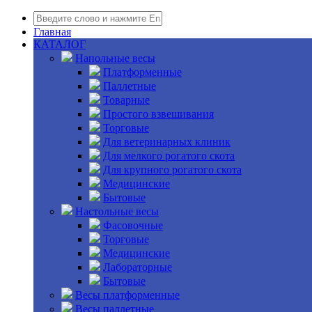
Главная
КАТАЛОГ
Напольные весы
Платформенные
Паллетные
Товарные
Простого взвешивания
Торговые
Для ветеринарных клиник
Для мелкого рогатого скота
Для крупного рогатого скота
Медицинские
Бытовые
Настольные весы
Фасовочные
Торговые
Медицинские
Лабораторные
Бытовые
Весы платформенные
Весы паллетные