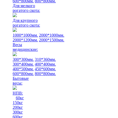
600*800мм.
800*800мм.
Для мелкого
рогатого скота:
Для крупного
рогатого скота:
1000*1000мм.
2000*1000мм.
2000*1200мм.
2000*1500мм.
Весы
медицинские:
300*300мм.
310*360мм.
300*400мм.
400*400мм.
400*500мм.
450*600мм.
600*800мм.
800*800мм.
Бытовые
весы:
НПВ:
60кг
150кг
200кг
300кг
600кг