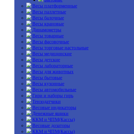
Весы платформенные
Весы паллетные
Весы балочные
Весы крановые
Динамометры
Весы товарные
Весы фасовочные
Весы торговые настольные
Весы медицинские
Весы детские
Весы лабораторные
Весы для животных
Весы бытовые
Весы кухонные
Весы автомобильные
Гири и наборы гирь
Тензодатчики
Весовые индикаторы
Денежные ящики
ККМ и ЧПМ(Кассы)
Весовые дозаторы
ККМ и ЧПМ(Кассы)