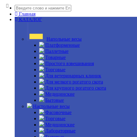
Главная
КАТАЛОГ
Напольные весы
Платформенные
Паллетные
Товарные
Простого взвешивания
Торговые
Для ветеринарных клиник
Для мелкого рогатого скота
Для крупного рогатого скота
Медицинские
Бытовые
Настольные весы
Фасовочные
Торговые
Медицинские
Лабораторные
Бытовые