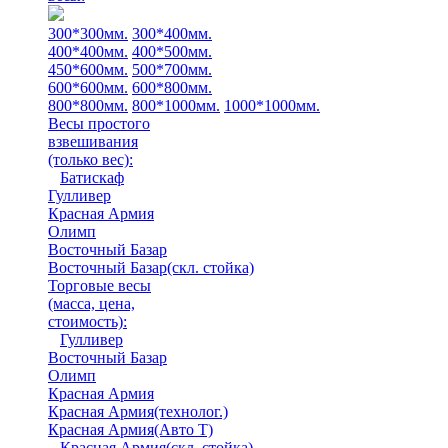
300*300мм.
300*400мм.
400*400мм.
400*500мм.
450*600мм.
500*700мм.
600*600мм.
600*800мм.
800*800мм.
800*1000мм.
1000*1000мм.
Весы простого
взвешивания
(только вес)
:
Батискаф
Гулливер
Красная Армия
Олимп
Восточный Базар
Восточный Базар(скл. стойка)
Торговые весы
(масса, цена,
стоимость)
:
Гулливер
Восточный Базар
Олимп
Красная Армия
Красная Армия(технолог.)
Красная Армия(Авто Т)
Красная Армия(скл. стойка)