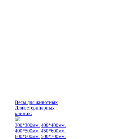
Весы для животных
Для ветеринарных
клиник:
300*300мм.
400*400мм.
400*500мм.
450*600мм.
600*600мм.
500*700мм.