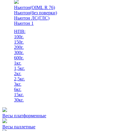
Ньютон(OIML R 76)
Ньютон(без поверки)
Ньютон ЛС(ГЛС)
Ньютон 1
НПВ:
100г.
150г.
200г.
300г.
600г.
1кг.
1,5кг.
2кг.
2,5кг.
3кг.
6кг.
15кг.
30кг.
Весы платформенные
Весы паллетные