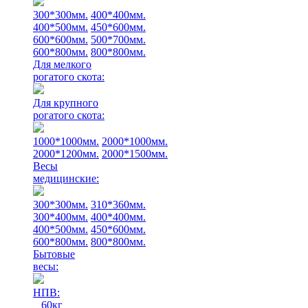
300*300мм.
400*400мм.
400*500мм.
450*600мм.
600*600мм.
500*700мм.
600*800мм.
800*800мм.
Для мелкого
рогатого скота:
Для крупного
рогатого скота:
1000*1000мм.
2000*1000мм.
2000*1200мм.
2000*1500мм.
Весы
медицинские:
300*300мм.
310*360мм.
300*400мм.
400*400мм.
400*500мм.
450*600мм.
600*800мм.
800*800мм.
Бытовые
весы:
НПВ:
60кг