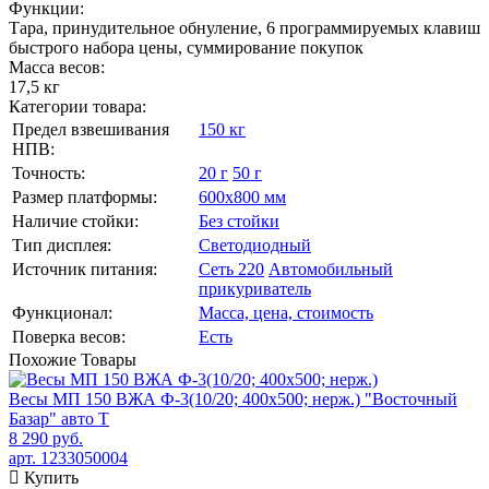
Функции:
Тара, принудительное обнуление, 6 программируемых клавиш
быстрого набора цены, суммирование покупок
Масса весов:
17,5 кг
Категории товара:
Предел взвешивания
150 кг
НПВ:
Точность:
20 г
50 г
Размер платформы:
600х800 мм
Наличие стойки:
Без стойки
Тип дисплея:
Светодиодный
Источник питания:
Сеть 220
Автомобильный
прикуриватель
Функционал:
Масса, цена, стоимость
Поверка весов:
Есть
Похожие
Товары
Весы МП 150 ВЖА Ф-3(10/20; 400х500; нерж.) "Восточный
Базар" авто Т
8 290 руб.
арт. 1233050004
Купить