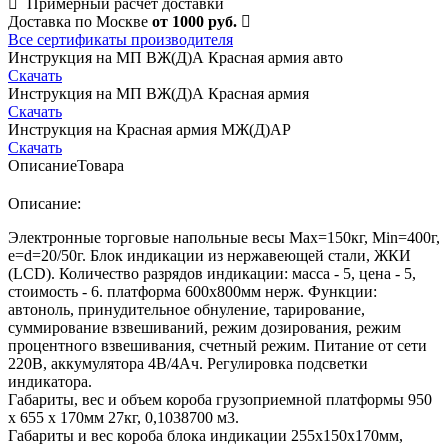
Примерный расчет доставки
Доставка по Москве
от 1000 руб.
Все сертификаты производителя
Инструкция на МП ВЖ(Д)А Красная армия авто
Скачать
Инструкция на МП ВЖ(Д)А Красная армия
Скачать
Инструкция на Красная армия МЖ(Д)АР
Скачать
Описание
Товара
Описание:
Электронные торговые напольные весы Мах=150кг, Min=400г,
e=d=20/50г. Блок индикации из нержавеющей стали, ЖКИ
(LCD). Количество разрядов индикации: масса - 5, цена - 5,
стоимость - 6. платформа 600х800мм нерж. Функции:
автоноль, принудительное обнуление, тарирование,
суммирование взвешиваний, режим дозирования, режим
процентного взвешивания, счетный режим. Питание от сети
220В, аккумулятора 4В/4Ач. Регулировка подсветки
индикатора.
Габариты, вес и объем короба грузоприемной платформы 950
х 655 х 170мм 27кг, 0,1038700 м3.
Габариты и вес короба блока индикации 255х150х170мм,