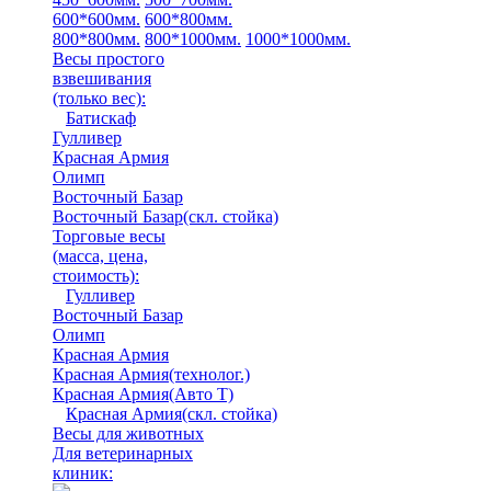
600*600мм.
600*800мм.
800*800мм.
800*1000мм.
1000*1000мм.
Весы простого
взвешивания
(только вес)
:
Батискаф
Гулливер
Красная Армия
Олимп
Восточный Базар
Восточный Базар(скл. стойка)
Торговые весы
(масса, цена,
стоимость)
:
Гулливер
Восточный Базар
Олимп
Красная Армия
Красная Армия(технолог.)
Красная Армия(Авто Т)
Красная Армия(скл. стойка)
Весы для животных
Для ветеринарных
клиник: