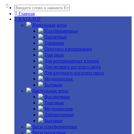
Главная
КАТАЛОГ
Напольные весы
Платформенные
Паллетные
Товарные
Простого взвешивания
Торговые
Для ветеринарных клиник
Для мелкого рогатого скота
Для крупного рогатого скота
Медицинские
Бытовые
Настольные весы
Фасовочные
Торговые
Медицинские
Лабораторные
Бытовые
Весы платформенные
Весы паллетные