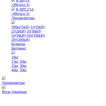
К ВРДА
«Металл 3»
К ВРГ2ДА
«Металл 3»
Динамометры:
500кг(5кН)
1т(10кН)
2т(20кН)
3т(30кН)
5т(50кН)
10т(100кН)
20т(200кН)
Безмены
бытовые:
10кг
15кг
20кг
25кг
30кг
40кг
50кг
Динамометры
Весы товарные