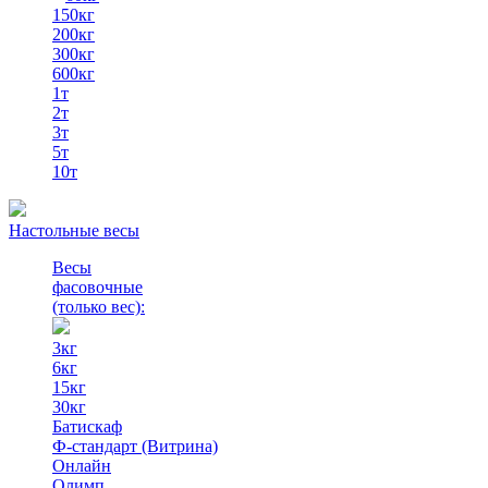
150кг
200кг
300кг
600кг
1т
2т
3т
5т
10т
Настольные весы
Весы
фасовочные
(только вес)
:
3кг
6кг
15кг
30кг
Батискаф
Ф-стандарт (Витрина)
Онлайн
Олимп