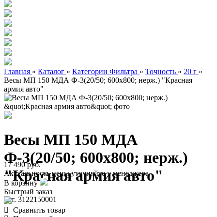
Главная
»
Каталог
»
Категории Фильтра
»
Точность
»
20 г
»
Весы МП 150 МДА Ф-3(20/50; 600х800; нерж.) "Красная
армия авто"
Весы МП 150 МДА
Ф-3(20/50; 600х800; нерж.)
17 490 руб.
"Красная армия авто"
Актуальность цены уточняйте у менеджера
В корзину
Быстрый заказ
арт. 3122150001
Сравнить товар