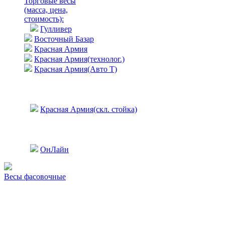
Торговые весы
(масса, цена,
стоимость)
:
Гулливер
Восточный Базар
Красная Армия
Красная Армия(технолог.)
Красная Армия(Авто Т)
Красная Армия(скл. стойка)
ОнЛайн
Весы фасовочные