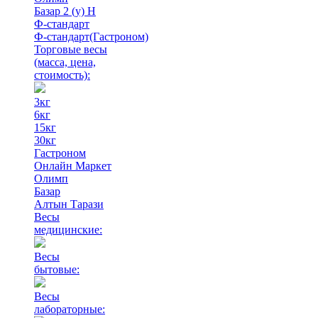
Базар 2 (у) Н
Ф-стандарт
Ф-стандарт(Гастроном)
Торговые весы
(масса, цена,
стоимость)
:
3кг
6кг
15кг
30кг
Гастроном
Онлайн Маркет
Олимп
Базар
Алтын Тарази
Весы
медицинские:
Весы
бытовые:
Весы
лабораторные: