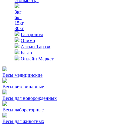
стоимость)
:
3кг
6кг
15кг
30кг
Гастроном
Олимп
Алтын Тарази
Базар
Онлайн Маркет
Весы медицинские
Весы ветеринарные
Весы для новорожденных
Весы лабораторные
Весы для животных