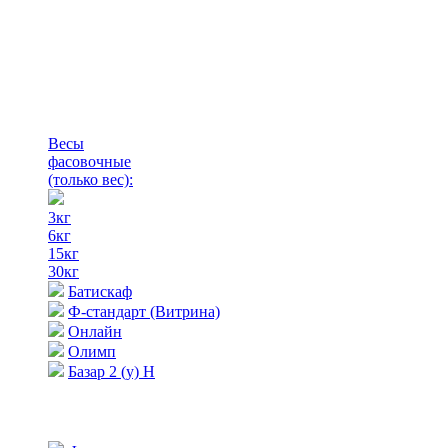
Весы
фасовочные
(только вес)
:
3кг
6кг
15кг
30кг
Батискаф
Ф-стандарт (Витрина)
Онлайн
Олимп
Базар 2 (у) Н