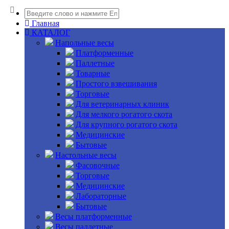
Главная
КАТАЛОГ
Напольные весы
Платформенные
Паллетные
Товарные
Простого взвешивания
Торговые
Для ветеринарных клиник
Для мелкого рогатого скота
Для крупного рогатого скота
Медицинские
Бытовые
Настольные весы
Фасовочные
Торговые
Медицинские
Лабораторные
Бытовые
Весы платформенные
Весы паллетные