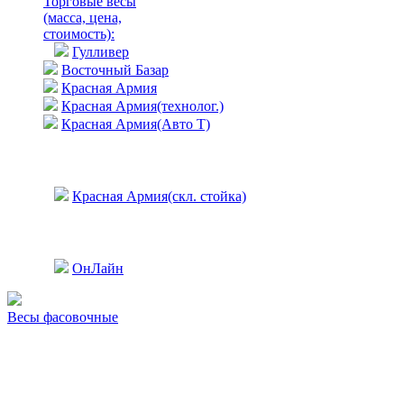
Торговые весы
(масса, цена,
стоимость)
:
Гулливер
Восточный Базар
Красная Армия
Красная Армия(технолог.)
Красная Армия(Авто Т)
Красная Армия(скл. стойка)
ОнЛайн
Весы фасовочные