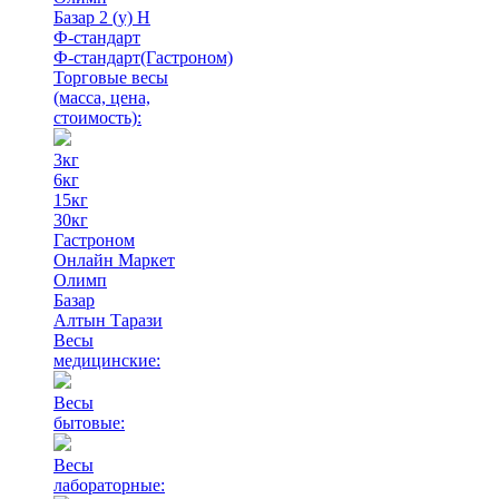
Базар 2 (у) Н
Ф-стандарт
Ф-стандарт(Гастроном)
Торговые весы
(масса, цена,
стоимость)
:
3кг
6кг
15кг
30кг
Гастроном
Онлайн Маркет
Олимп
Базар
Алтын Тарази
Весы
медицинские:
Весы
бытовые:
Весы
лабораторные: