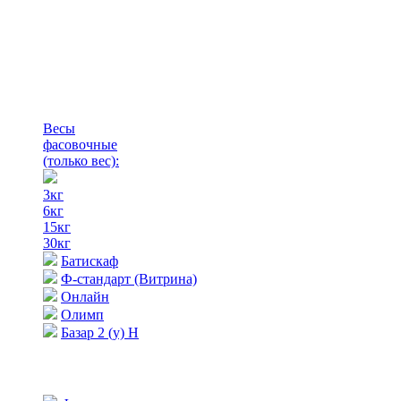
Весы
фасовочные
(только вес)
:
3кг
6кг
15кг
30кг
Батискаф
Ф-стандарт (Витрина)
Онлайн
Олимп
Базар 2 (у) Н