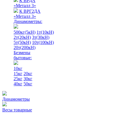
К ВРДА
«Металл 3»
К ВРГ2ДА
«Металл 3»
Динамометры:
500кг(5кН)
1т(10кН)
2т(20кН)
3т(30кН)
5т(50кН)
10т(100кН)
20т(200кН)
Безмены
бытовые:
10кг
15кг
20кг
25кг
30кг
40кг
50кг
Динамометры
Весы товарные