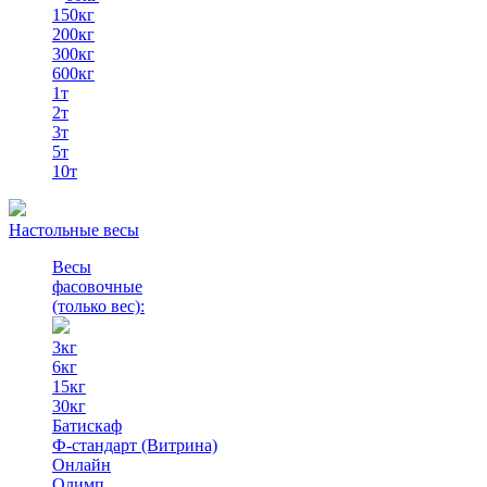
150кг
200кг
300кг
600кг
1т
2т
3т
5т
10т
Настольные весы
Весы
фасовочные
(только вес)
:
3кг
6кг
15кг
30кг
Батискаф
Ф-стандарт (Витрина)
Онлайн
Олимп