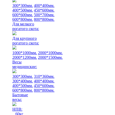
300*300мм.
400*400мм.
400*500мм.
450*600мм.
600*600мм.
500*700мм.
600*800мм.
800*800мм.
Для мелкого
рогатого скота:
Для крупного
рогатого скота:
1000*1000мм.
2000*1000мм.
2000*1200мм.
2000*1500мм.
Весы
медицинские:
300*300мм.
310*360мм.
300*400мм.
400*400мм.
400*500мм.
450*600мм.
600*800мм.
800*800мм.
Бытовые
весы:
НПВ:
60кг