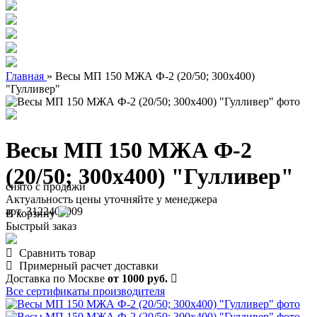
Главная
»
Весы МП 150 МЖА Ф-2 (20/50; 300х400)
"Гулливер"
Весы МП 150 МЖА Ф-2
(20/50; 300х400) "Гулливер"
снято с продажи
Актуальность цены уточняйте у менеджера
арт. 3122400009
В корзину
Быстрый заказ
Сравнить товар
Примерный расчет доставки
Доставка по Москве
от 1000 руб.
Все сертификаты производителя