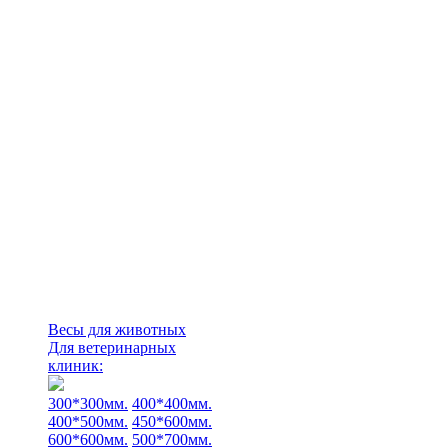
Весы для животных
Для ветеринарных
клиник:
300*300мм.
400*400мм.
400*500мм.
450*600мм.
600*600мм.
500*700мм.