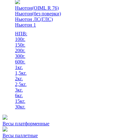
Ньютон(OIML R 76)
Ньютон(без поверки)
Ньютон ЛС(ГЛС)
Ньютон 1
НПВ:
100г.
150г.
200г.
300г.
600г.
1кг.
1,5кг.
2кг.
2,5кг.
3кг.
6кг.
15кг.
30кг.
Весы платформенные
Весы паллетные