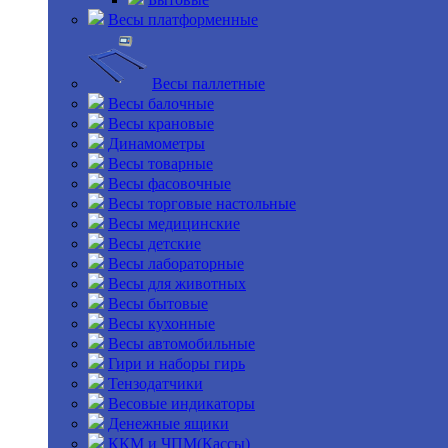
Весы платформенные
Весы паллетные
Весы балочные
Весы крановые
Динамометры
Весы товарные
Весы фасовочные
Весы торговые настольные
Весы медицинские
Весы детские
Весы лабораторные
Весы для животных
Весы бытовые
Весы кухонные
Весы автомобильные
Гири и наборы гирь
Тензодатчики
Весовые индикаторы
Денежные ящики
ККМ и ЧПМ(Кассы)