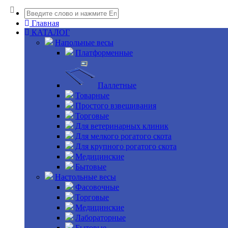
Главная
КАТАЛОГ
Напольные весы
Платформенные
Паллетные
Товарные
Простого взвешивания
Торговые
Для ветеринарных клиник
Для мелкого рогатого скота
Для крупного рогатого скота
Медицинские
Бытовые
Настольные весы
Фасовочные
Торговые
Медицинские
Лабораторные
Бытовые