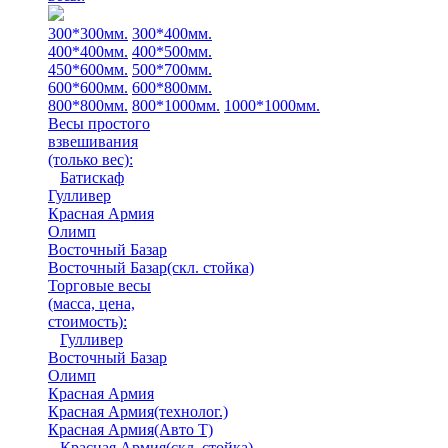
300*300мм.
300*400мм.
400*400мм.
400*500мм.
450*600мм.
500*700мм.
600*600мм.
600*800мм.
800*800мм.
800*1000мм.
1000*1000мм.
Весы простого
взвешивания
(только вес)
:
Батискаф
Гулливер
Красная Армия
Олимп
Восточный Базар
Восточный Базар(скл. стойка)
Торговые весы
(масса, цена,
стоимость)
:
Гулливер
Восточный Базар
Олимп
Красная Армия
Красная Армия(технолог.)
Красная Армия(Авто Т)
Красная Армия(скл. стойка)