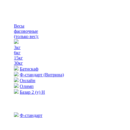
Весы
фасовочные
(только вес)
:
3кг
6кг
15кг
30кг
Батискаф
Ф-стандарт (Витрина)
Онлайн
Олимп
Базар 2 (у) Н
Ф-стандарт