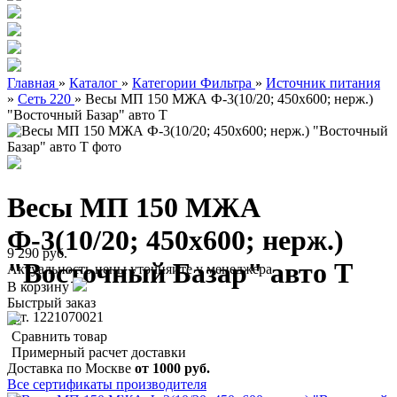
Главная
»
Каталог
»
Категории Фильтра
»
Источник питания
»
Сеть 220
»
Весы МП 150 МЖА Ф-3(10/20; 450х600; нерж.)
"Восточный Базар" авто Т
Весы МП 150 МЖА
Ф-3(10/20; 450х600; нерж.)
9 290 руб.
"Восточный Базар" авто Т
Актуальность цены уточняйте у менеджера
В корзину
Быстрый заказ
арт. 1221070021
Сравнить товар
Примерный расчет доставки
Доставка по Москве
от 1000 руб.
Все сертификаты производителя