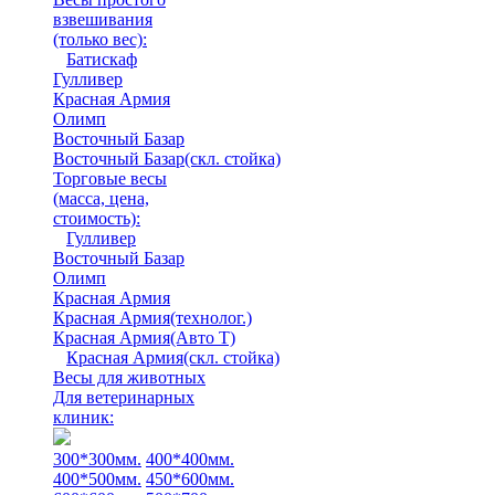
взвешивания
(только вес)
:
Батискаф
Гулливер
Красная Армия
Олимп
Восточный Базар
Восточный Базар(скл. стойка)
Торговые весы
(масса, цена,
стоимость)
:
Гулливер
Восточный Базар
Олимп
Красная Армия
Красная Армия(технолог.)
Красная Армия(Авто Т)
Красная Армия(скл. стойка)
Весы для животных
Для ветеринарных
клиник:
300*300мм.
400*400мм.
400*500мм.
450*600мм.