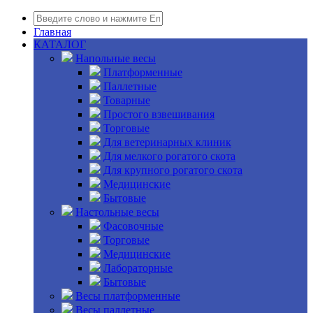
Главная
КАТАЛОГ
Напольные весы
Платформенные
Паллетные
Товарные
Простого взвешивания
Торговые
Для ветеринарных клиник
Для мелкого рогатого скота
Для крупного рогатого скота
Медицинские
Бытовые
Настольные весы
Фасовочные
Торговые
Медицинские
Лабораторные
Бытовые
Весы платформенные
Весы паллетные