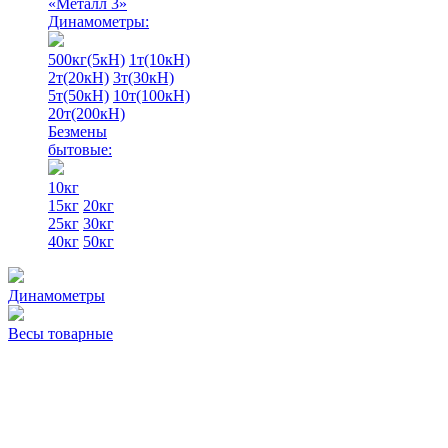
«Металл 3»
Динамометры:
500кг(5кН)
1т(10кН)
2т(20кН)
3т(30кН)
5т(50кН)
10т(100кН)
20т(200кН)
Безмены
бытовые:
10кг
15кг
20кг
25кг
30кг
40кг
50кг
Динамометры
Весы товарные