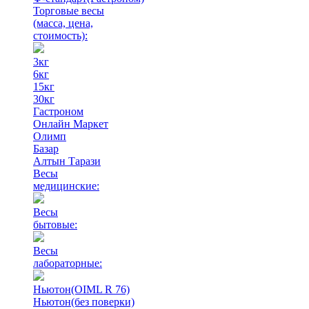
Торговые весы
(масса, цена,
стоимость)
:
3кг
6кг
15кг
30кг
Гастроном
Онлайн Маркет
Олимп
Базар
Алтын Тарази
Весы
медицинские:
Весы
бытовые:
Весы
лабораторные:
Ньютон(OIML R 76)
Ньютон(без поверки)