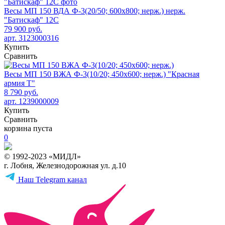
Весы МП 150 ВДА Ф-3(20/50; 600х800; нерж.) нерж.
"Батискаф" 12С
79 900 руб.
арт. 3123000316
Купить
Сравнить
Весы МП 150 ВЖА Ф-3(10/20; 450х600; нерж.) "Красная
армия Т"
8 790 руб.
арт. 1239000009
Купить
Сравнить
корзина пуста
0
© 1992-2023 «МИДЛ»
г. Лобня, Железнодорожная ул. д.10
Наш Telegram канал