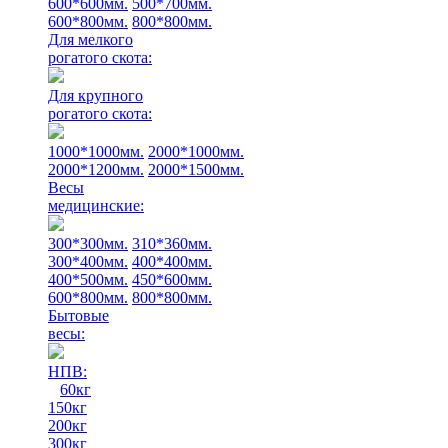
600*600мм.
500*700мм.
600*800мм.
800*800мм.
Для мелкого
рогатого скота:
Для крупного
рогатого скота:
1000*1000мм.
2000*1000мм.
2000*1200мм.
2000*1500мм.
Весы
медицинские:
300*300мм.
310*360мм.
300*400мм.
400*400мм.
400*500мм.
450*600мм.
600*800мм.
800*800мм.
Бытовые
весы:
НПВ:
60кг
150кг
200кг
300кг