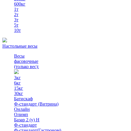
600кг
1т
2т
3т
5т
10т
Настольные весы
Весы
фасовочные
(только вес)
:
3кг
6кг
15кг
30кг
Батискаф
Ф-стандарт (Витрина)
Онлайн
Олимп
Базар 2 (у) Н
Ф-стандарт
Ф-стандарт(Гастроном)