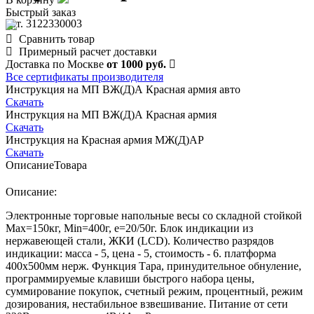
Быстрый заказ
арт. 3122330003
Сравнить товар
Примерный расчет доставки
Доставка по Москве
от 1000 руб.
Все сертификаты производителя
Инструкция на МП ВЖ(Д)А Красная армия авто
Скачать
Инструкция на МП ВЖ(Д)А Красная армия
Скачать
Инструкция на Красная армия МЖ(Д)АР
Скачать
Описание
Товара
Описание:
Электронные торговые напольные весы со складной стойкой
Мах=150кг, Min=400г, e=20/50г. Блок индикации из
нержавеющей стали, ЖКИ (LCD). Количество разрядов
индикации: масса - 5, цена - 5, стоимость - 6. платформа
400х500мм нерж. Функция Тара, принудительное обнуление,
программируемые клавиши быстрого набора цены,
суммирование покупок, счетный режим, процентный, режим
дозирования, нестабильное взвешивание. Питание от сети