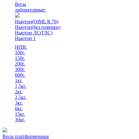
Весы
лабораторные:
Ньютон(OIML R 76)
Ньютон(без поверки)
Ньютон ЛС(ГЛС)
Ньютон 1
НПВ:
100г.
150г.
200г.
300г.
600г.
1кг.
1,5кг.
2кг.
2,5кг.
3кг.
6кг.
15кг.
30кг.
Весы платформенные