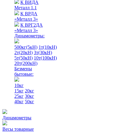
К ВИДА
Металл 1.1
К ВРДА
«Металл 3»
К ВРГ2ДА
«Металл 3»
Динамометры:
500кг(5кН)
1т(10кН)
2т(20кН)
3т(30кН)
5т(50кН)
10т(100кН)
20т(200кН)
Безмены
бытовые:
10кг
15кг
20кг
25кг
30кг
40кг
50кг
Динамометры
Весы товарные