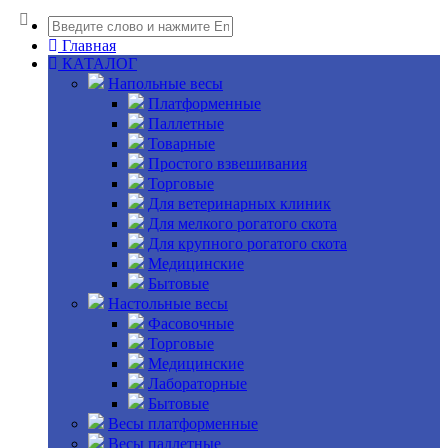
Главная
КАТАЛОГ
Напольные весы
Платформенные
Паллетные
Товарные
Простого взвешивания
Торговые
Для ветеринарных клиник
Для мелкого рогатого скота
Для крупного рогатого скота
Медицинские
Бытовые
Настольные весы
Фасовочные
Торговые
Медицинские
Лабораторные
Бытовые
Весы платформенные
Весы паллетные