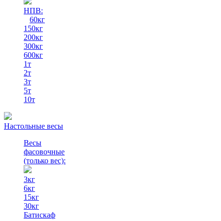
НПВ:
60кг
150кг
200кг
300кг
600кг
1т
2т
3т
5т
10т
Настольные весы
Весы
фасовочные
(только вес)
:
3кг
6кг
15кг
30кг
Батискаф