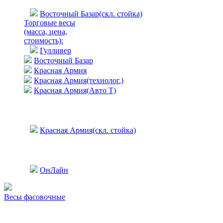
Восточный Базар(скл. стойка)
Торговые весы
(масса, цена,
стоимость)
:
Гулливер
Восточный Базар
Красная Армия
Красная Армия(технолог.)
Красная Армия(Авто Т)
Красная Армия(скл. стойка)
ОнЛайн
Весы фасовочные