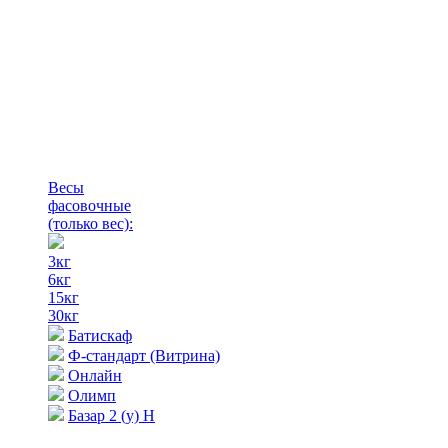
Весы
фасовочные
(только вес)
:
3кг
6кг
15кг
30кг
Батискаф
Ф-стандарт (Витрина)
Онлайн
Олимп
Базар 2 (у) Н