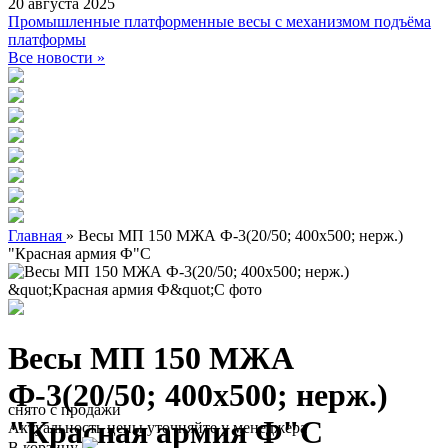
20 августа 2025
Промышленные платформенные весы с механизмом подъёма
платформы
Все новости »
Главная
»
Весы МП 150 МЖА Ф-3(20/50; 400х500; нерж.)
"Красная армия Ф"С
Весы МП 150 МЖА
Ф-3(20/50; 400х500; нерж.)
снято с продажи
"Красная армия Ф"С
Актуальность цены уточняйте у менеджера
В корзину