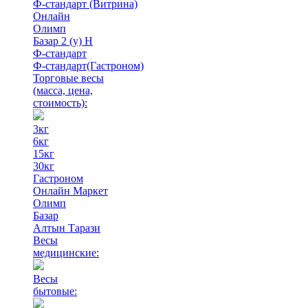
Ф-стандарт (Витрина)
Онлайн
Олимп
Базар 2 (у) Н
Ф-стандарт
Ф-стандарт(Гастроном)
Торговые весы
(масса, цена,
стоимость)
:
3кг
6кг
15кг
30кг
Гастроном
Онлайн Маркет
Олимп
Базар
Алтын Тарази
Весы
медицинские:
Весы
бытовые: