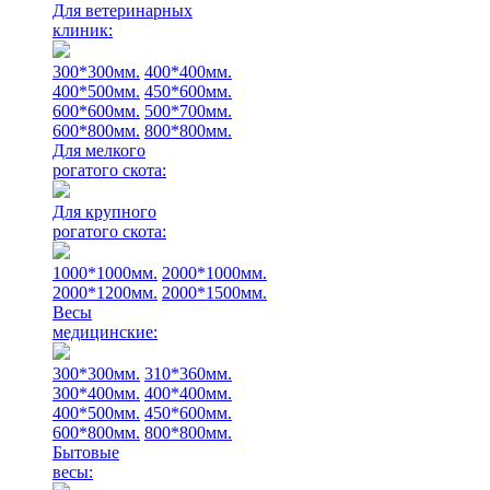
Для ветеринарных
клиник:
300*300мм.
400*400мм.
400*500мм.
450*600мм.
600*600мм.
500*700мм.
600*800мм.
800*800мм.
Для мелкого
рогатого скота:
Для крупного
рогатого скота:
1000*1000мм.
2000*1000мм.
2000*1200мм.
2000*1500мм.
Весы
медицинские:
300*300мм.
310*360мм.
300*400мм.
400*400мм.
400*500мм.
450*600мм.
600*800мм.
800*800мм.
Бытовые
весы: