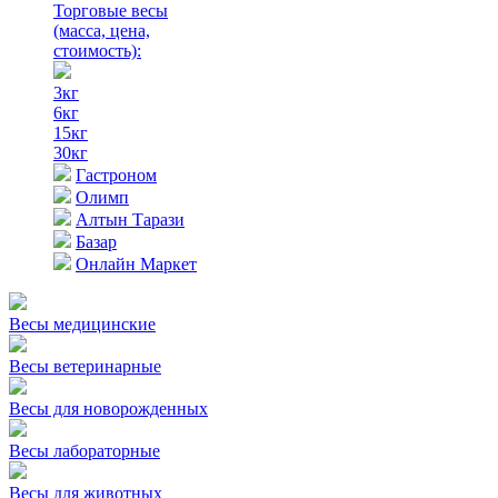
Торговые весы
(масса, цена,
стоимость)
:
3кг
6кг
15кг
30кг
Гастроном
Олимп
Алтын Тарази
Базар
Онлайн Маркет
Весы медицинские
Весы ветеринарные
Весы для новорожденных
Весы лабораторные
Весы для животных