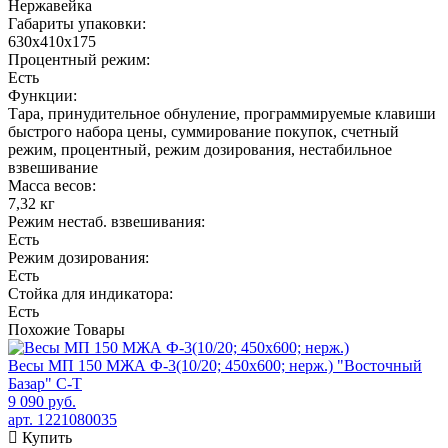
Нержавейка
Габариты упаковки:
630х410х175
Процентный режим:
Есть
Функции:
Тара, принудительное обнуление, программируемые клавиши
быстрого набора цены, суммирование покупок, счетный
режим, процентный, режим дозирования, нестабильное
взвешивание
Масса весов:
7,32 кг
Режим нестаб. взвешивания:
Есть
Режим дозирования:
Есть
Стойка для индикатора:
Есть
Похожие
Товары
Весы МП 150 МЖА Ф-3(10/20; 450х600; нерж.) "Восточный
Базар" С-Т
9 090 руб.
арт. 1221080035
Купить