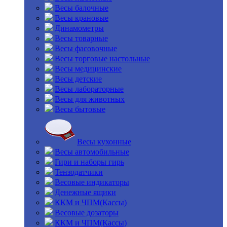
Весы балочные
Весы крановые
Динамометры
Весы товарные
Весы фасовочные
Весы торговые настольные
Весы медицинские
Весы детские
Весы лабораторные
Весы для животных
Весы бытовые
Весы кухонные
Весы автомобильные
Гири и наборы гирь
Тензодатчики
Весовые индикаторы
Денежные ящики
ККМ и ЧПМ(Кассы)
Весовые дозаторы
ККМ и ЧПМ(Кассы)