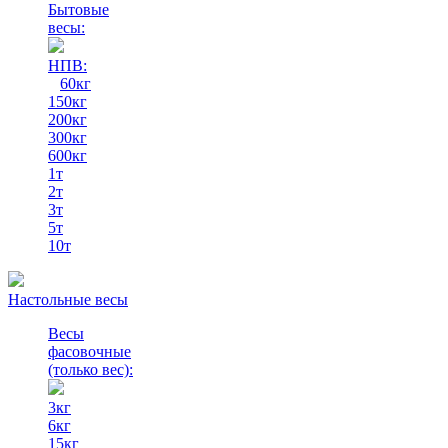
Бытовые
весы:
НПВ:
60кг
150кг
200кг
300кг
600кг
1т
2т
3т
5т
10т
Настольные весы
Весы
фасовочные
(только вес)
:
3кг
6кг
15кг