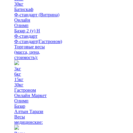
30кг
Батискаф
Ф-стандарт (Витрина)
Онлайн
Олимп
Базар 2 (у) Н
Ф-стандарт
Ф-стандарт(Гастроном)
Торговые весы
(масса, цена,
стоимость)
:
3кг
6кг
15кг
30кг
Гастроном
Онлайн Маркет
Олимп
Базар
Алтын Тарази
Весы
медицинские: