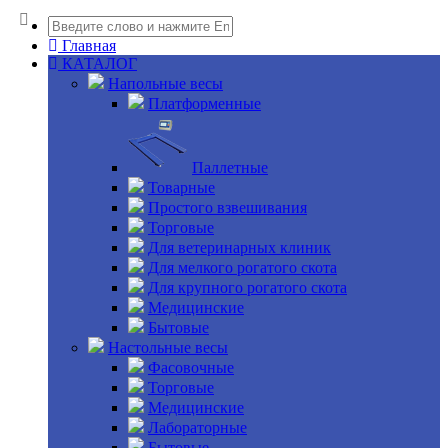
Главная
КАТАЛОГ
Напольные весы
Платформенные
Паллетные
Товарные
Простого взвешивания
Торговые
Для ветеринарных клиник
Для мелкого рогатого скота
Для крупного рогатого скота
Медицинские
Бытовые
Настольные весы
Фасовочные
Торговые
Медицинские
Лабораторные
Бытовые