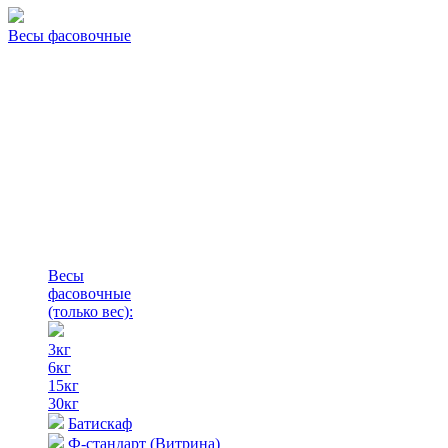
Весы фасовочные
Весы
фасовочные
(только вес)
:
3кг
6кг
15кг
30кг
Батискаф
Ф-стандарт (Витрина)