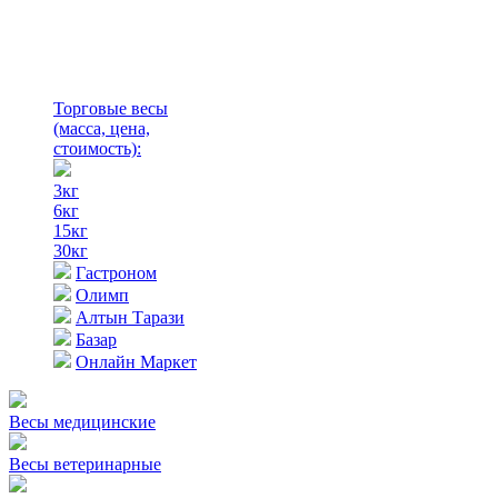
Торговые весы
(масса, цена,
стоимость)
:
3кг
6кг
15кг
30кг
Гастроном
Олимп
Алтын Тарази
Базар
Онлайн Маркет
Весы медицинские
Весы ветеринарные