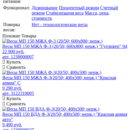
питания:
Функционал:
Дозирование
Процентный режим
Счетный
режим
Стабилизация веса
Масса, цена,
стоимость
Поверка
Нет - технологические весы
весов:
Похожие
Товары
Весы МП 150 МЖА Ф-3 (20/50; 600х800; нерж.) "Гулливер" 04
22 900 руб.
арт. 1238000007
Купить
Сравнить
Весы МП 150 МЖА Ф-3(20/50; 400х500; нерж.) "Красная
армия" C
9 290 руб.
арт. 3122310005
Купить
Сравнить
Весы МП 150 ВДА Ф-3(20/50; 400х500; нерж.) "Красная армия
авто"
9 490 руб.
арт. 1239000027