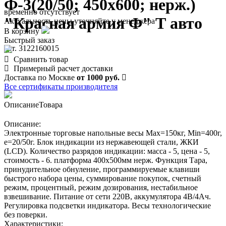
Ф-3(20/50; 450х600; нерж.)
временно отсутствует
"Красная армия Ф" Т авто
Актуальность цены уточняйте у менеджера
В корзину
Быстрый заказ
арт. 3122160015
Сравнить товар
Примерный расчет доставки
Доставка по Москве
от 1000 руб.
Все сертификаты производителя
Описание
Товара
Описание:
Электронные торговые напольные весы Мах=150кг, Min=400г,
e=20/50г. Блок индикации из нержавеющей стали, ЖКИ
(LCD). Количество разрядов индикации: масса - 5, цена - 5,
стоимость - 6. платформа 400х500мм нерж. Функция Тара,
принудительное обнуление, программируемые клавиши
быстрого набора цены, суммирование покупок, счетный
режим, процентный, режим дозирования, нестабильное
взвешивание. Питание от сети 220В, аккумулятора 4В/4Ач.
Регулировка подсветки индикатора. Весы технологические
без поверки.
Характеристики: