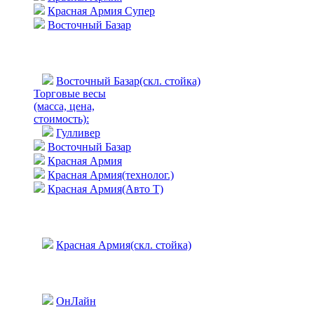
Красная Армия Супер
Восточный Базар
Восточный Базар(скл. стойка)
Торговые весы
(масса, цена,
стоимость)
:
Гулливер
Восточный Базар
Красная Армия
Красная Армия(технолог.)
Красная Армия(Авто Т)
Красная Армия(скл. стойка)
ОнЛайн