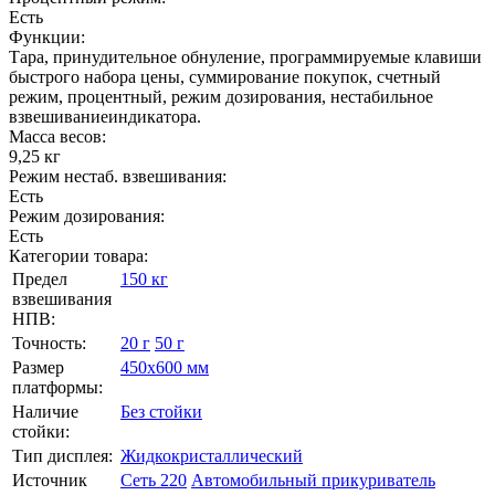
Есть
Функции:
Тара, принудительное обнуление, программируемые клавиши
быстрого набора цены, суммирование покупок, счетный
режим, процентный, режим дозирования, нестабильное
взвешиваниеиндикатора.
Масса весов:
9,25 кг
Режим нестаб. взвешивания:
Есть
Режим дозирования:
Есть
Категории товара:
Предел
150 кг
взвешивания
НПВ:
Точность:
20 г
50 г
Размер
450х600 мм
платформы:
Наличие
Без стойки
стойки:
Тип дисплея:
Жидкокристаллический
Источник
Сеть 220
Автомобильный прикуриватель