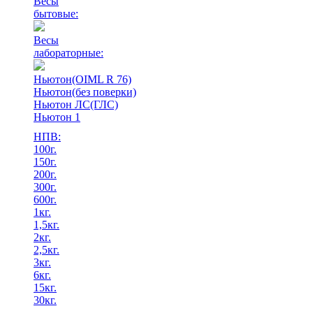
Весы
бытовые:
Весы
лабораторные:
Ньютон(OIML R 76)
Ньютон(без поверки)
Ньютон ЛС(ГЛС)
Ньютон 1
НПВ:
100г.
150г.
200г.
300г.
600г.
1кг.
1,5кг.
2кг.
2,5кг.
3кг.
6кг.
15кг.
30кг.