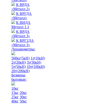
К ВРДА
«Металл 2»
К ВРГДА
«Металл»
К ВИДА
Металл 1.1
К ВРДА
«Металл 3»
К ВРГ2ДА
«Металл 3»
Динамометры:
500кг(5кН)
1т(10кН)
2т(20кН)
3т(30кН)
5т(50кН)
10т(100кН)
20т(200кН)
Безмены
бытовые:
10кг
15кг
20кг
25кг
30кг
40кг
50кг