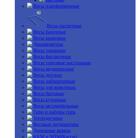
Весы платформенные
Весы паллетные
Весы балочные
Весы крановые
Динамометры
Весы товарные
Весы фасовочные
Весы торговые настольные
Весы медицинские
Весы детские
Весы лабораторные
Весы для животных
Весы бытовые
Весы кухонные
Весы автомобильные
Гири и наборы гирь
Тензодатчики
Весовые индикаторы
Денежные ящики
ККМ и ЧПМ(Кассы)