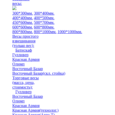
весы:
300*300мм.
300*400мм.
400*400мм.
400*500мм.
450*600мм.
500*700мм.
600*600мм.
600*800мм.
800*800мм.
800*1000мм.
1000*1000мм.
Весы простого
взвешивания
(только вес)
:
Батискаф
Гулливер
Красная Армия
Олимп
Восточный Базар
Восточный Базар(скл. стойка)
Торговые весы
(масса, цена,
стоимость)
:
Гулливер
Восточный Базар
Олимп
Красная Армия
Красная Армия(технолог.)
Красная Армия(Авто Т)