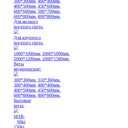
300*300мм.
400*400мм.
400*500мм.
450*600мм.
600*600мм.
500*700мм.
600*800мм.
800*800мм.
Для мелкого
рогатого скота:
Для крупного
рогатого скота:
1000*1000мм.
2000*1000мм.
2000*1200мм.
2000*1500мм.
Весы
медицинские:
300*300мм.
310*360мм.
300*400мм.
400*400мм.
400*500мм.
450*600мм.
600*800мм.
800*800мм.
Бытовые
весы:
НПВ:
60кг
150кг