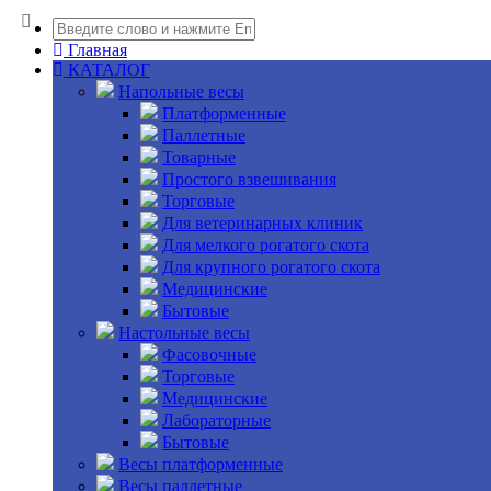
Главная
КАТАЛОГ
Напольные весы
Платформенные
Паллетные
Товарные
Простого взвешивания
Торговые
Для ветеринарных клиник
Для мелкого рогатого скота
Для крупного рогатого скота
Медицинские
Бытовые
Настольные весы
Фасовочные
Торговые
Медицинские
Лабораторные
Бытовые
Весы платформенные
Весы паллетные