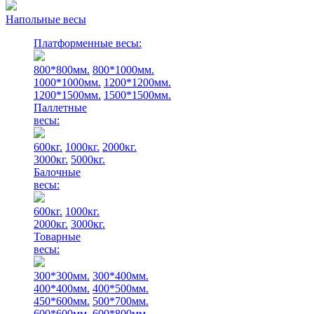
Напольные весы
Платформенные весы:
800*800мм.
800*1000мм.
1000*1000мм.
1200*1200мм.
1200*1500мм.
1500*1500мм.
Паллетные
весы:
600кг.
1000кг.
2000кг.
3000кг.
5000кг.
Балочные
весы:
600кг.
1000кг.
2000кг.
3000кг.
Товарные
весы:
300*300мм.
300*400мм.
400*400мм.
400*500мм.
450*600мм.
500*700мм.
600*600мм.
600*800мм.