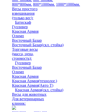
800*800мм.
800*1000мм.
1000*1000мм.
Весы простого
взвешивания
(только вес)
:
Батискаф
Гулливер
Красная Армия
Олимп
Восточный Базар
Восточный Базар(скл. стойка)
Торговые весы
(масса, цена,
стоимость)
:
Гулливер
Восточный Базар
Олимп
Красная Армия
Красная Армия(технолог.)
Красная Армия(Авто Т)
Красная Армия(скл. стойка)
Весы для животных
Для ветеринарных
клиник: