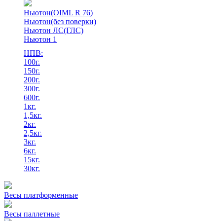
Ньютон(OIML R 76)
Ньютон(без поверки)
Ньютон ЛС(ГЛС)
Ньютон 1
НПВ:
100г.
150г.
200г.
300г.
600г.
1кг.
1,5кг.
2кг.
2,5кг.
3кг.
6кг.
15кг.
30кг.
Весы платформенные
Весы паллетные