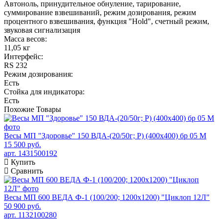
Автоноль, принудительное обнуление, тарирование,
суммирование взвешиваний, режим дозирования, режим
процентного взвешивания, функция "Hold", счетный режим,
звуковая сигнализация
Масса весов:
11,05 кг
Интерфейс:
RS 232
Режим дозирования:
Есть
Стойка для индикатора:
Есть
Похожие
Товары
Весы МП "Здоровье" 150 ВДА-(20/50г; Р) (400х400) бр 05 М
15 500 руб.
арт. 1431500192
Купить
Сравнить
Весы МП 600 ВЕДА Ф-1 (100/200; 1200х1200) "Циклоп 12Л"
50 900 руб.
арт. 1132100280