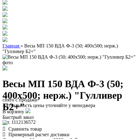
Главная
»
Весы МП 150 ВДА Ф-3 (50; 400х500; нерж.)
"Гулливер Б2+"
Весы МП 150 ВДА Ф-3 (50;
400х500; нерж.) "Гулливер
снято с продажи
Б2+"
Актуальность цены уточняйте у менеджера
В корзину
Быстрый заказ
арт. 1112136572
Сравнить товар
Примерный расчет доставки