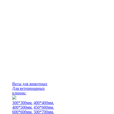
Весы для животных
Для ветеринарных
клиник:
300*300мм.
400*400мм.
400*500мм.
450*600мм.
600*600мм.
500*700мм.