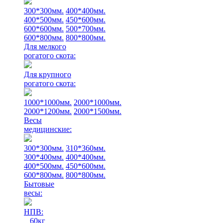
300*300мм.
400*400мм.
400*500мм.
450*600мм.
600*600мм.
500*700мм.
600*800мм.
800*800мм.
Для мелкого
рогатого скота:
Для крупного
рогатого скота:
1000*1000мм.
2000*1000мм.
2000*1200мм.
2000*1500мм.
Весы
медицинские:
300*300мм.
310*360мм.
300*400мм.
400*400мм.
400*500мм.
450*600мм.
600*800мм.
800*800мм.
Бытовые
весы:
НПВ:
60кг