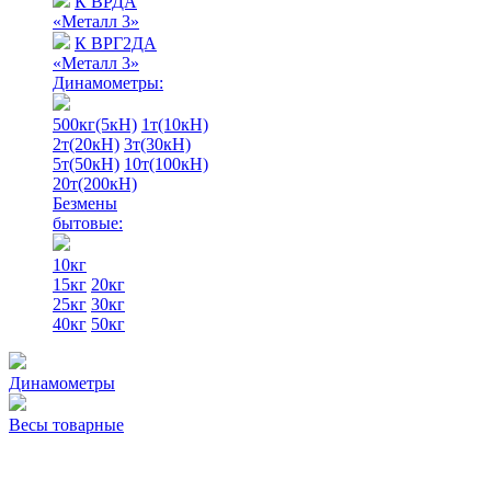
К ВРДА
«Металл 3»
К ВРГ2ДА
«Металл 3»
Динамометры:
500кг(5кН)
1т(10кН)
2т(20кН)
3т(30кН)
5т(50кН)
10т(100кН)
20т(200кН)
Безмены
бытовые:
10кг
15кг
20кг
25кг
30кг
40кг
50кг
Динамометры
Весы товарные