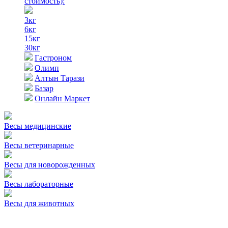
стоимость)
:
3кг
6кг
15кг
30кг
Гастроном
Олимп
Алтын Тарази
Базар
Онлайн Маркет
Весы медицинские
Весы ветеринарные
Весы для новорожденных
Весы лабораторные
Весы для животных