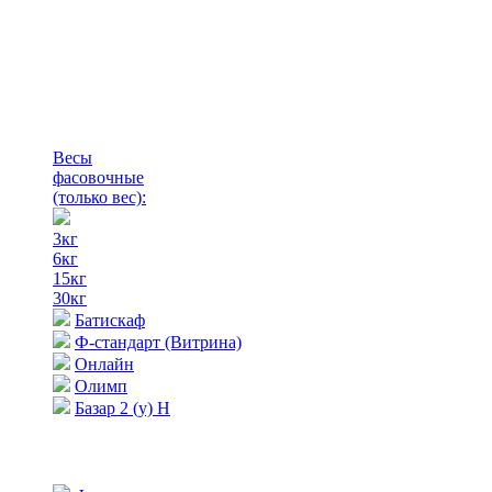
Весы
фасовочные
(только вес)
:
3кг
6кг
15кг
30кг
Батискаф
Ф-стандарт (Витрина)
Онлайн
Олимп
Базар 2 (у) Н