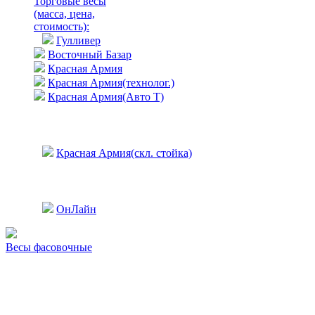
Торговые весы
(масса, цена,
стоимость)
:
Гулливер
Восточный Базар
Красная Армия
Красная Армия(технолог.)
Красная Армия(Авто Т)
Красная Армия(скл. стойка)
ОнЛайн
Весы фасовочные