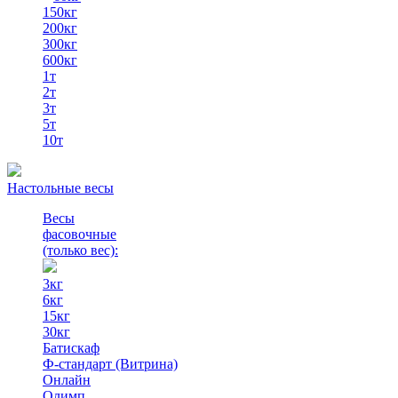
150кг
200кг
300кг
600кг
1т
2т
3т
5т
10т
Настольные весы
Весы
фасовочные
(только вес)
:
3кг
6кг
15кг
30кг
Батискаф
Ф-стандарт (Витрина)
Онлайн
Олимп