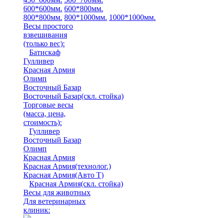
600*600мм.
600*800мм.
800*800мм.
800*1000мм.
1000*1000мм.
Весы простого
взвешивания
(только вес)
:
Батискаф
Гулливер
Красная Армия
Олимп
Восточный Базар
Восточный Базар(скл. стойка)
Торговые весы
(масса, цена,
стоимость)
:
Гулливер
Восточный Базар
Олимп
Красная Армия
Красная Армия(технолог.)
Красная Армия(Авто Т)
Красная Армия(скл. стойка)
Весы для животных
Для ветеринарных
клиник: