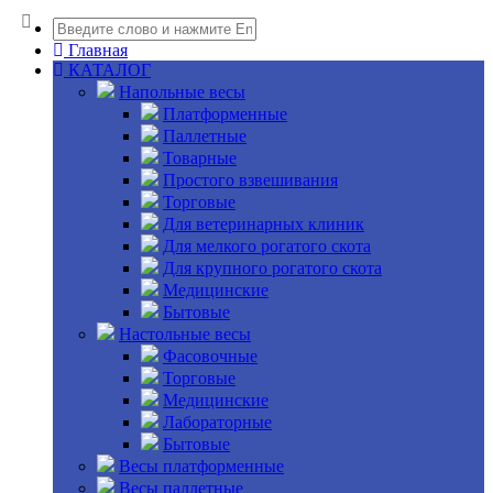
Главная
КАТАЛОГ
Напольные весы
Платформенные
Паллетные
Товарные
Простого взвешивания
Торговые
Для ветеринарных клиник
Для мелкого рогатого скота
Для крупного рогатого скота
Медицинские
Бытовые
Настольные весы
Фасовочные
Торговые
Медицинские
Лабораторные
Бытовые
Весы платформенные
Весы паллетные