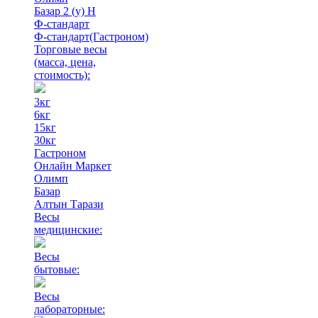
Базар 2 (у) Н
Ф-стандарт
Ф-стандарт(Гастроном)
Торговые весы
(масса, цена,
стоимость)
:
3кг
6кг
15кг
30кг
Гастроном
Онлайн Маркет
Олимп
Базар
Алтын Тарази
Весы
медицинские:
Весы
бытовые:
Весы
лабораторные: