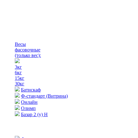
Весы
фасовочные
(только вес)
:
3кг
6кг
15кг
30кг
Батискаф
Ф-стандарт (Витрина)
Онлайн
Олимп
Базар 2 (у) Н