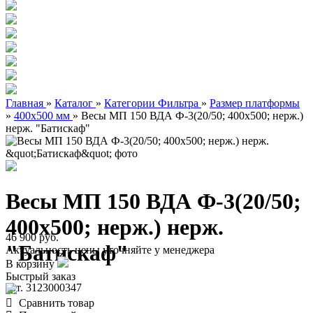
Главная
»
Каталог
»
Категории Фильтра
»
Размер платформы
»
400х500 мм
»
Весы МП 150 ВДА Ф-3(20/50; 400х500; нерж.)
нерж. "Батискаф"
Весы МП 150 ВДА Ф-3(20/50;
400х500; нерж.) нерж.
46 900 руб.
"Батискаф"
Актуальность цены уточняйте у менеджера
В корзину
Быстрый заказ
арт. 3123000347
Сравнить товар