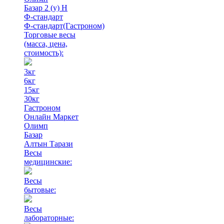
Базар 2 (у) Н
Ф-стандарт
Ф-стандарт(Гастроном)
Торговые весы
(масса, цена,
стоимость)
:
3кг
6кг
15кг
30кг
Гастроном
Онлайн Маркет
Олимп
Базар
Алтын Тарази
Весы
медицинские:
Весы
бытовые:
Весы
лабораторные: