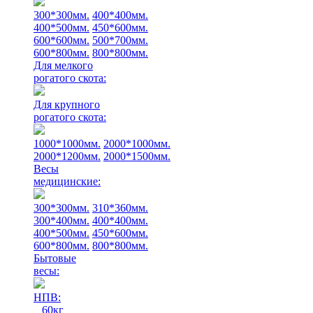
300*300мм.
400*400мм.
400*500мм.
450*600мм.
600*600мм.
500*700мм.
600*800мм.
800*800мм.
Для мелкого
рогатого скота:
Для крупного
рогатого скота:
1000*1000мм.
2000*1000мм.
2000*1200мм.
2000*1500мм.
Весы
медицинские:
300*300мм.
310*360мм.
300*400мм.
400*400мм.
400*500мм.
450*600мм.
600*800мм.
800*800мм.
Бытовые
весы:
НПВ:
60кг