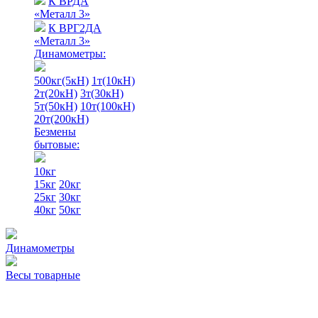
К ВРДА
«Металл 3»
К ВРГ2ДА
«Металл 3»
Динамометры:
500кг(5кН)
1т(10кН)
2т(20кН)
3т(30кН)
5т(50кН)
10т(100кН)
20т(200кН)
Безмены
бытовые:
10кг
15кг
20кг
25кг
30кг
40кг
50кг
Динамометры
Весы товарные