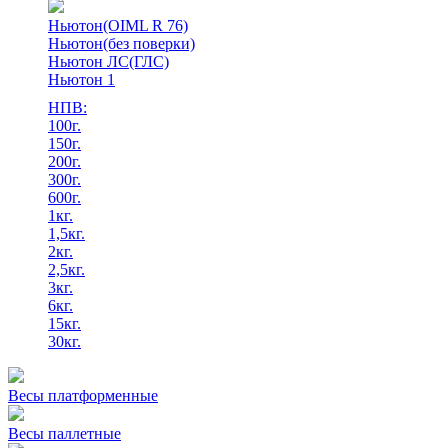
Ньютон(OIML R 76)
Ньютон(без поверки)
Ньютон ЛС(ГЛС)
Ньютон 1
НПВ:
100г.
150г.
200г.
300г.
600г.
1кг.
1,5кг.
2кг.
2,5кг.
3кг.
6кг.
15кг.
30кг.
Весы платформенные
Весы паллетные