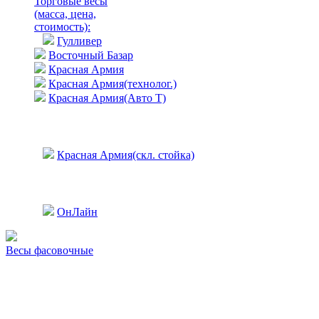
Торговые весы
(масса, цена,
стоимость)
:
Гулливер
Восточный Базар
Красная Армия
Красная Армия(технолог.)
Красная Армия(Авто Т)
Красная Армия(скл. стойка)
ОнЛайн
Весы фасовочные