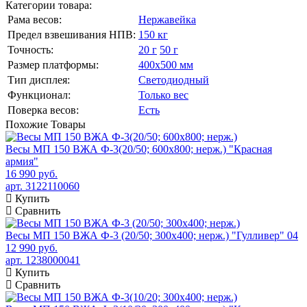
Категории товара:
Рама весов:
Нержавейка
Предел взвешивания НПВ:
150 кг
Точность:
20 г
50 г
Размер платформы:
400х500 мм
Тип дисплея:
Светодиодный
Функционал:
Только вес
Поверка весов:
Есть
Похожие
Товары
Весы МП 150 ВЖА Ф-3(20/50; 600х800; нерж.) "Красная
армия"
16 990 руб.
арт. 3122110060
Купить
Сравнить
Весы МП 150 ВЖА Ф-3 (20/50; 300х400; нерж.) "Гулливер" 04
12 990 руб.
арт. 1238000041
Купить
Сравнить