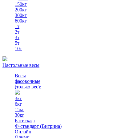
150кг
200кг
300кг
600кг
1т
2т
3т
5т
10т
Настольные весы
Весы
фасовочные
(только вес)
:
3кг
6кг
15кг
30кг
Батискаф
Ф-стандарт (Витрина)
Онлайн
Олимп