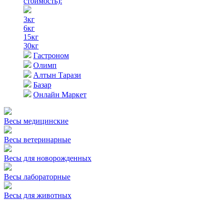
стоимость)
:
3кг
6кг
15кг
30кг
Гастроном
Олимп
Алтын Тарази
Базар
Онлайн Маркет
Весы медицинские
Весы ветеринарные
Весы для новорожденных
Весы лабораторные
Весы для животных