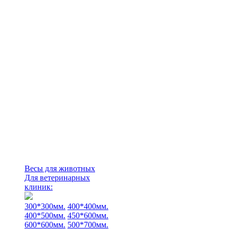
Весы для животных
Для ветеринарных
клиник:
300*300мм.
400*400мм.
400*500мм.
450*600мм.
600*600мм.
500*700мм.