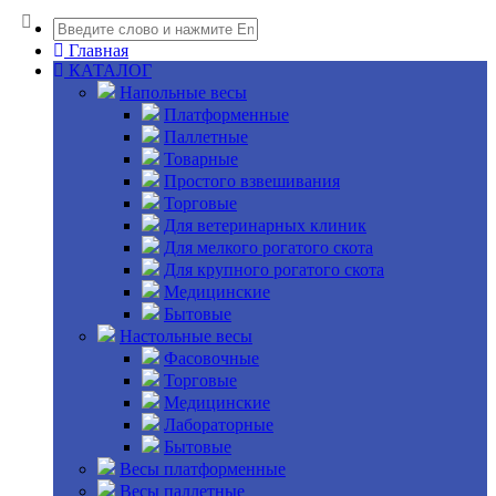
Главная
КАТАЛОГ
Напольные весы
Платформенные
Паллетные
Товарные
Простого взвешивания
Торговые
Для ветеринарных клиник
Для мелкого рогатого скота
Для крупного рогатого скота
Медицинские
Бытовые
Настольные весы
Фасовочные
Торговые
Медицинские
Лабораторные
Бытовые
Весы платформенные
Весы паллетные