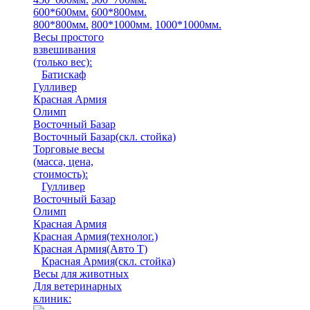
600*600мм.
600*800мм.
800*800мм.
800*1000мм.
1000*1000мм.
Весы простого
взвешивания
(только вес)
:
Батискаф
Гулливер
Красная Армия
Олимп
Восточный Базар
Восточный Базар(скл. стойка)
Торговые весы
(масса, цена,
стоимость)
:
Гулливер
Восточный Базар
Олимп
Красная Армия
Красная Армия(технолог.)
Красная Армия(Авто Т)
Красная Армия(скл. стойка)
Весы для животных
Для ветеринарных
клиник: