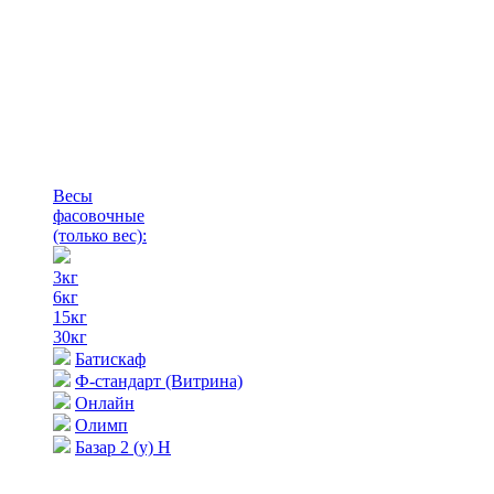
Весы
фасовочные
(только вес)
:
3кг
6кг
15кг
30кг
Батискаф
Ф-стандарт (Витрина)
Онлайн
Олимп
Базар 2 (у) Н