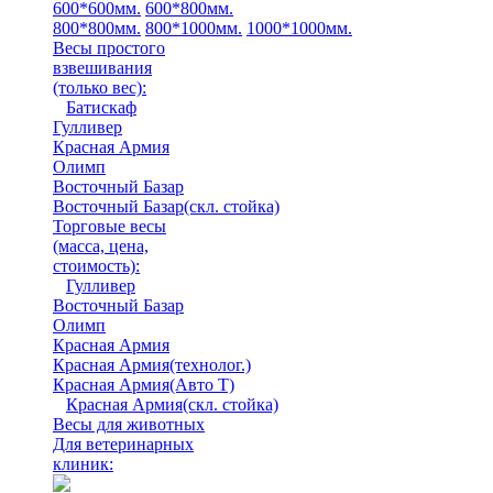
600*600мм.
600*800мм.
800*800мм.
800*1000мм.
1000*1000мм.
Весы простого
взвешивания
(только вес)
:
Батискаф
Гулливер
Красная Армия
Олимп
Восточный Базар
Восточный Базар(скл. стойка)
Торговые весы
(масса, цена,
стоимость)
:
Гулливер
Восточный Базар
Олимп
Красная Армия
Красная Армия(технолог.)
Красная Армия(Авто Т)
Красная Армия(скл. стойка)
Весы для животных
Для ветеринарных
клиник: