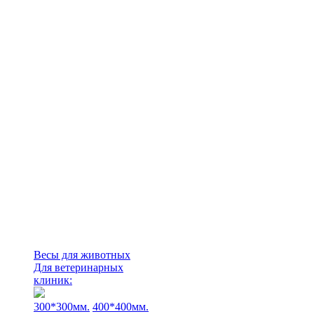
Весы для животных
Для ветеринарных
клиник:
300*300мм.
400*400мм.