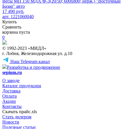
Весы МП 150 МДА Ф-3(20/50; 600х800; нерж.) "Восточный
Базар" авто
17 490 руб.
арт. 1221060040
Купить
Сравнить
корзина пуста
0
© 1992-2023 «МИДЛ»
г. Лобня, Железнодорожная ул. д.10
Наш Telegram канал
Разработка и продвижение
sepium.ru
О заводе
Каталог продукции
Доставка
Оплата
Акции
Контакты
Скачать прайс.xls
Стать дилером
Новости
Полезные статьи