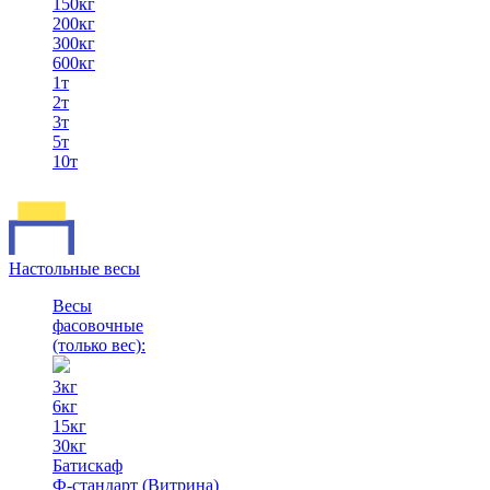
150кг
200кг
300кг
600кг
1т
2т
3т
5т
10т
Настольные весы
Весы
фасовочные
(только вес)
:
3кг
6кг
15кг
30кг
Батискаф
Ф-стандарт (Витрина)