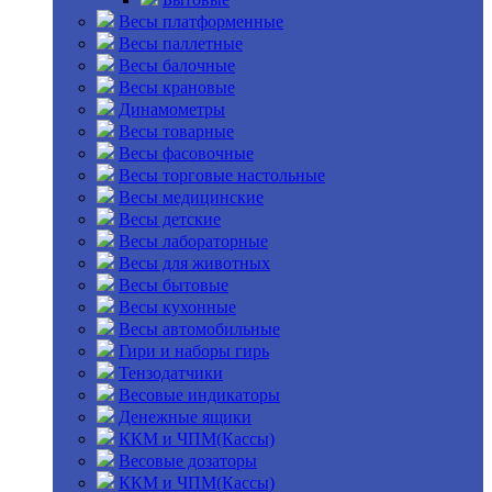
Весы платформенные
Весы паллетные
Весы балочные
Весы крановые
Динамометры
Весы товарные
Весы фасовочные
Весы торговые настольные
Весы медицинские
Весы детские
Весы лабораторные
Весы для животных
Весы бытовые
Весы кухонные
Весы автомобильные
Гири и наборы гирь
Тензодатчики
Весовые индикаторы
Денежные ящики
ККМ и ЧПМ(Кассы)
Весовые дозаторы
ККМ и ЧПМ(Кассы)