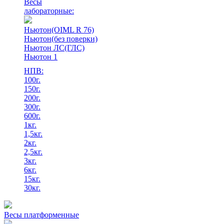
Весы
лабораторные:
Ньютон(OIML R 76)
Ньютон(без поверки)
Ньютон ЛС(ГЛС)
Ньютон 1
НПВ:
100г.
150г.
200г.
300г.
600г.
1кг.
1,5кг.
2кг.
2,5кг.
3кг.
6кг.
15кг.
30кг.
Весы платформенные