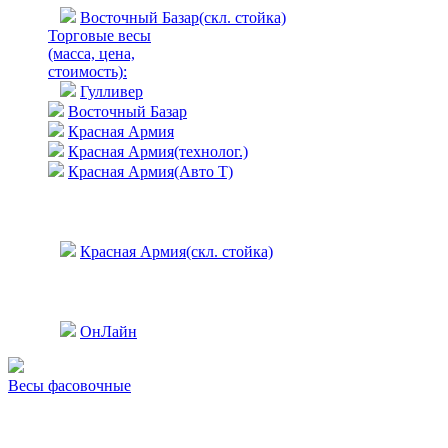
Восточный Базар(скл. стойка)
Торговые весы
(масса, цена,
стоимость)
:
Гулливер
Восточный Базар
Красная Армия
Красная Армия(технолог.)
Красная Армия(Авто Т)
Красная Армия(скл. стойка)
ОнЛайн
Весы фасовочные