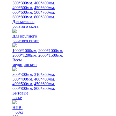
300*300мм.
400*400мм.
400*500мм.
450*600мм.
600*600мм.
500*700мм.
600*800мм.
800*800мм.
Для мелкого
рогатого скота:
Для крупного
рогатого скота:
1000*1000мм.
2000*1000мм.
2000*1200мм.
2000*1500мм.
Весы
медицинские:
300*300мм.
310*360мм.
300*400мм.
400*400мм.
400*500мм.
450*600мм.
600*800мм.
800*800мм.
Бытовые
весы:
НПВ:
60кг