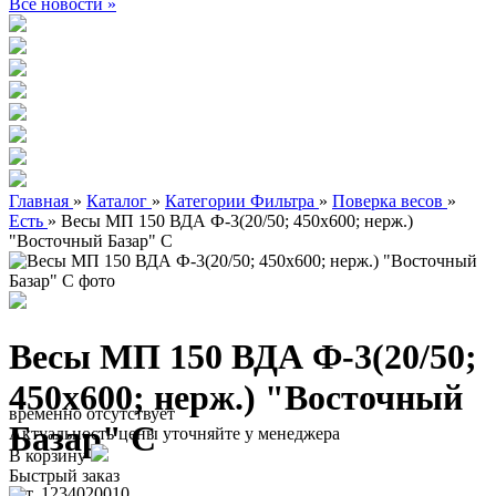
Все новости »
Главная
»
Каталог
»
Категории Фильтра
»
Поверка весов
»
Есть
»
Весы МП 150 ВДА Ф-3(20/50; 450х600; нерж.)
"Восточный Базар" С
Весы МП 150 ВДА Ф-3(20/50;
450х600; нерж.) "Восточный
временно отсутствует
Базар" С
Актуальность цены уточняйте у менеджера
В корзину
Быстрый заказ
арт. 1234020010