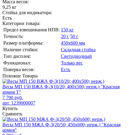
Масса весов:
9,25 кг
Стойка для индикатора:
Есть
Категории товара:
Предел взвешивания НПВ:
150 кг
Точность:
20 г
50 г
Размер платформы:
450х600 мм
Наличие стойки:
Складная стойка
Тип дисплея:
Светодиодный
Функционал:
Только вес
Поверка весов:
Есть
Похожие
Товары
Весы МП 150 ВЖА Ф-3(10/20; 400х500; нерж.) "Красная
армия Т"
7 790 руб.
арт. 1239000007
Купить
Сравнить
Весы МП 150 МЖА Ф-3(20/50; 450х600; нерж.) "Красная
армия"