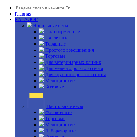
Главная
КАТАЛОГ
Напольные весы
Платформенные
Паллетные
Товарные
Простого взвешивания
Торговые
Для ветеринарных клиник
Для мелкого рогатого скота
Для крупного рогатого скота
Медицинские
Бытовые
Настольные весы
Фасовочные
Торговые
Медицинские
Лабораторные
Бытовые