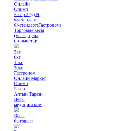
Онлайн
Олимп
Базар 2 (у) Н
Ф-стандарт
Ф-стандарт(Гастроном)
Торговые весы
(масса, цена,
стоимость)
:
3кг
6кг
15кг
30кг
Гастроном
Онлайн Маркет
Олимп
Базар
Алтын Тарази
Весы
медицинские:
Весы
бытовые: