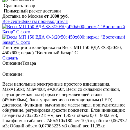
Сравнить товар
Примерный расчет доставки
Доставка по Москве
от 1000 руб.
Все сертификаты производителя
Инструкции и калибровка на Весы МП 150 ВДА Ф-3(20/50;
450х600; нерж.) "Восточный Базар" С
Скачать
Описание
Товара
Описание:
Весы напольные электронные простого взвешивания.
Мах=150кг, Min=400г, е=20/50г. Весы со складной стойкой,
грузоприемная платформа из нержавеющей стали
(450х600мм), блок управления со светодиодным (LED)
дисплеем. Функции: вычитание массы тары, принудительное
обнуление, регулировка яркости подсветки. Блок индикации:
габариты 270х205х215мм, вес 1,45кг объем 0,01190025м3;
Платформа: габариты 740х510х180 вес 10,5 кг, объем 0,067932
м3; Общий объем 0,07983225 м3 общий вес 11,95кг.