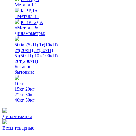
Металл 1.1
К ВРДА
«Металл 3»
К ВРГ2ДА
«Металл 3»
Динамометры:
500кг(5кН)
1т(10кН)
2т(20кН)
3т(30кН)
5т(50кН)
10т(100кН)
20т(200кН)
Безмены
бытовые:
10кг
15кг
20кг
25кг
30кг
40кг
50кг
Динамометры
Весы товарные