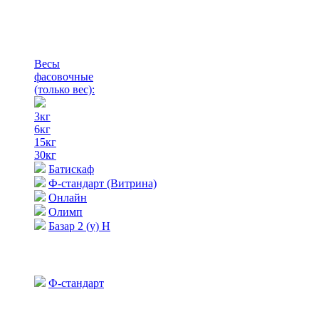
Весы
фасовочные
(только вес)
:
3кг
6кг
15кг
30кг
Батискаф
Ф-стандарт (Витрина)
Онлайн
Олимп
Базар 2 (у) Н
Ф-стандарт