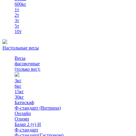
600кг
1т
2т
3т
5т
10т
Настольные весы
Весы
фасовочные
(только вес)
:
3кг
6кг
15кг
30кг
Батискаф
Ф-стандарт (Витрина)
Онлайн
Олимп
Базар 2 (у) Н
Ф-стандарт
Ф-стандарт(Гастроном)