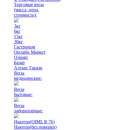
Торговые весы
(масса, цена,
стоимость)
:
3кг
6кг
15кг
30кг
Гастроном
Онлайн Маркет
Олимп
Базар
Алтын Тарази
Весы
медицинские:
Весы
бытовые:
Весы
лабораторные:
Ньютон(OIML R 76)
Ньютон(без поверки)