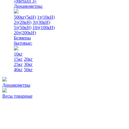
«Металл 3»
Динамометры:
500кг(5кН)
1т(10кН)
2т(20кН)
3т(30кН)
5т(50кН)
10т(100кН)
20т(200кН)
Безмены
бытовые:
10кг
15кг
20кг
25кг
30кг
40кг
50кг
Динамометры
Весы товарные