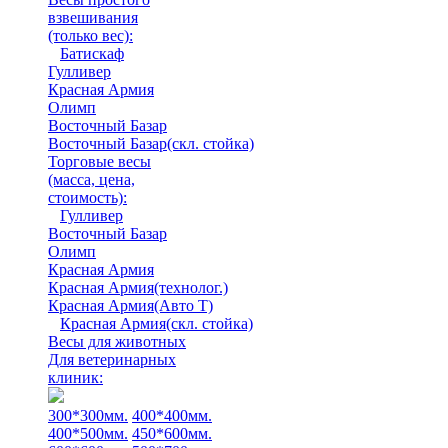
взвешивания
(только вес)
:
Батискаф
Гулливер
Красная Армия
Олимп
Восточный Базар
Восточный Базар(скл. стойка)
Торговые весы
(масса, цена,
стоимость)
:
Гулливер
Восточный Базар
Олимп
Красная Армия
Красная Армия(технолог.)
Красная Армия(Авто Т)
Красная Армия(скл. стойка)
Весы для животных
Для ветеринарных
клиник:
300*300мм.
400*400мм.
400*500мм.
450*600мм.