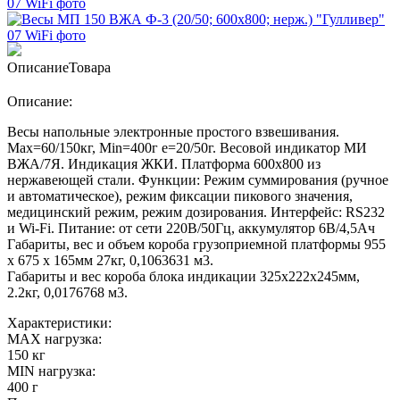
Описание
Товара
Описание:
Весы напольные электронные простого взвешивания.
Мах=60/150кг, Min=400г е=20/50г. Весовой индикатор МИ
ВЖА/7Я. Индикация ЖКИ. Платформа 600х800 из
нержавеющей стали. Функции: Режим суммирования (ручное
и автоматическое), режим фиксации пикового значения,
медицинский режим, режим дозирования. Интерфейс: RS232
и Wi-Fi. Питание: от сети 220В/50Гц, аккумулятор 6В/4,5Ач
Габариты, вес и объем короба грузоприемной платформы 955
х 675 х 165мм 27кг, 0,1063631 м3.
Габариты и вес короба блока индикации 325х222х245мм,
2.2кг, 0,0176768 м3.
Характеристики:
MAX нагрузка:
150 кг
MIN нагрузка:
400 г