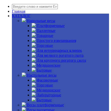
Главная
КАТАЛОГ
Напольные весы
Платформенные
Паллетные
Товарные
Простого взвешивания
Торговые
Для ветеринарных клиник
Для мелкого рогатого скота
Для крупного рогатого скота
Медицинские
Бытовые
Настольные весы
Фасовочные
Торговые
Медицинские
Лабораторные
Бытовые
Весы платформенные
Весы паллетные