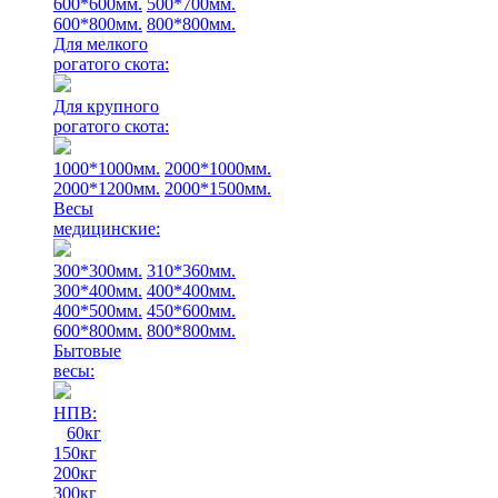
600*600мм.
500*700мм.
600*800мм.
800*800мм.
Для мелкого
рогатого скота:
Для крупного
рогатого скота:
1000*1000мм.
2000*1000мм.
2000*1200мм.
2000*1500мм.
Весы
медицинские:
300*300мм.
310*360мм.
300*400мм.
400*400мм.
400*500мм.
450*600мм.
600*800мм.
800*800мм.
Бытовые
весы:
НПВ:
60кг
150кг
200кг
300кг