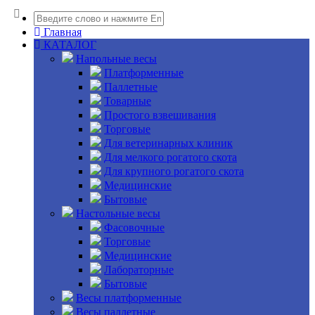
Главная
КАТАЛОГ
Напольные весы
Платформенные
Паллетные
Товарные
Простого взвешивания
Торговые
Для ветеринарных клиник
Для мелкого рогатого скота
Для крупного рогатого скота
Медицинские
Бытовые
Настольные весы
Фасовочные
Торговые
Медицинские
Лабораторные
Бытовые
Весы платформенные
Весы паллетные