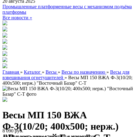
20 августа 2025
Промышленные платформенные весы с механизмом подъёма
платформы
Все новости »
Главная
»
Каталог
»
Весы
»
Весы по назначению
»
Весы для
взвешивания огнетушителей
»
Весы МП 150 ВЖА Ф-3(10/20;
400х500; нерж.) "Восточный Базар" С-Т
Весы МП 150 ВЖА
Ф-3(10/20; 400х500; нерж.)
8 090 руб.
Актуальность цены уточняйте у менеджера