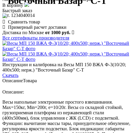
"Восточный Базар" С-Т
В корзину
Быстрый заказ
арт. 1234040014
Сравнить товар
Примерный расчет доставки
Доставка по Москве
от 1000 руб.
Все сертификаты производителя
Инструкции и калибровка на Весы МП 150 ВЖА Ф-3(10/20;
400х500; нерж.) "Восточный Базар" С-Т
Скачать
Описание
Товара
Описание:
Весы напольные электронные простого взвешивания.
Max=150кг, Min=200г, e=10/20г. Весы со складной стойкой,
грузоприемная платформа из нержавеющей стали
(400х500мм), блок управления с ЖК (LCD) с подсветкой.
Функции: вычитание массы тары, принудительное обнуление,
регулировка яркости подсветки. Блок индикации: габариты