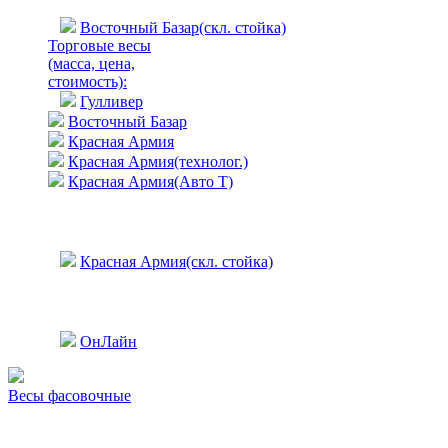
Восточный Базар(скл. стойка)
Торговые весы
(масса, цена,
стоимость)
:
Гулливер
Восточный Базар
Красная Армия
Красная Армия(технолог.)
Красная Армия(Авто Т)
Красная Армия(скл. стойка)
ОнЛайн
Весы фасовочные