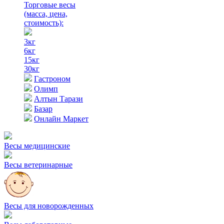
Торговые весы
(масса, цена,
стоимость)
:
3кг
6кг
15кг
30кг
Гастроном
Олимп
Алтын Тарази
Базар
Онлайн Маркет
Весы медицинские
Весы ветеринарные
Весы для новорожденных