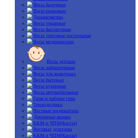
Весы балочные
Весы крановые
Динамометры
Весы товарные
Весы фасовочные
Весы торговые настольные
Весы медицинские
Весы детские
Весы лабораторные
Весы для животных
Весы бытовые
Весы кухонные
Весы автомобильные
Гири и наборы гирь
Тензодатчики
Весовые индикаторы
Денежные ящики
ККМ и ЧПМ(Кассы)
Весовые дозаторы
ККМ и ЧПМ(Кассы)