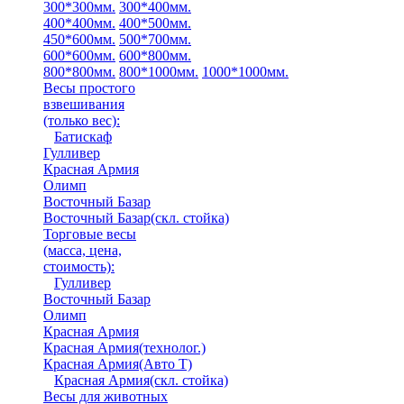
300*300мм.
300*400мм.
400*400мм.
400*500мм.
450*600мм.
500*700мм.
600*600мм.
600*800мм.
800*800мм.
800*1000мм.
1000*1000мм.
Весы простого
взвешивания
(только вес)
:
Батискаф
Гулливер
Красная Армия
Олимп
Восточный Базар
Восточный Базар(скл. стойка)
Торговые весы
(масса, цена,
стоимость)
:
Гулливер
Восточный Базар
Олимп
Красная Армия
Красная Армия(технолог.)
Красная Армия(Авто Т)
Красная Армия(скл. стойка)
Весы для животных