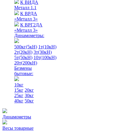
К ВИДА
Металл 1.1
К ВРДА
«Металл 3»
К ВРГ2ДА
«Металл 3»
Динамометры:
500кг(5кН)
1т(10кН)
2т(20кН)
3т(30кН)
5т(50кН)
10т(100кН)
20т(200кН)
Безмены
бытовые:
10кг
15кг
20кг
25кг
30кг
40кг
50кг
Динамометры
Весы товарные