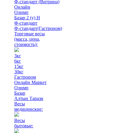
Ф-стандарт (Витрина)
Онлайн
Олимп
Базар 2 (у) Н
Ф-стандарт
Ф-стандарт(Гастроном)
Торговые весы
(масса, цена,
стоимость)
:
3кг
6кг
15кг
30кг
Гастроном
Онлайн Маркет
Олимп
Базар
Алтын Тарази
Весы
медицинские:
Весы
бытовые: