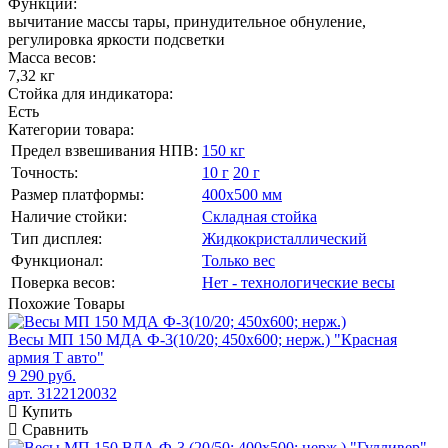
Функции:
вычитание массы тары, принудительное обнуление,
регулировка яркости подсветки
Масса весов:
7,32 кг
Стойка для индикатора:
Есть
Категории товара:
Предел взвешивания НПВ:
150 кг
Точность:
10 г
20 г
Размер платформы:
400х500 мм
Наличие стойки:
Складная стойка
Тип дисплея:
Жидкокристаллический
Функционал:
Только вес
Поверка весов:
Нет - технологические весы
Похожие
Товары
Весы МП 150 МДА Ф-3(10/20; 450х600; нерж.) "Красная
армия Т авто"
9 290 руб.
арт. 3122120032
Купить
Сравнить