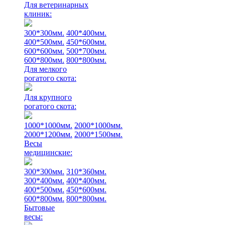
Для ветеринарных
клиник:
300*300мм.
400*400мм.
400*500мм.
450*600мм.
600*600мм.
500*700мм.
600*800мм.
800*800мм.
Для мелкого
рогатого скота:
Для крупного
рогатого скота:
1000*1000мм.
2000*1000мм.
2000*1200мм.
2000*1500мм.
Весы
медицинские:
300*300мм.
310*360мм.
300*400мм.
400*400мм.
400*500мм.
450*600мм.
600*800мм.
800*800мм.
Бытовые
весы: