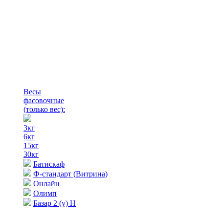
Весы
фасовочные
(только вес)
:
3кг
6кг
15кг
30кг
Батискаф
Ф-стандарт (Витрина)
Онлайн
Олимп
Базар 2 (у) Н