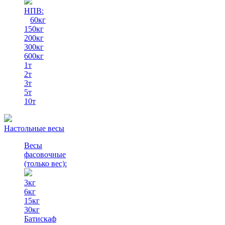
НПВ:
60кг
150кг
200кг
300кг
600кг
1т
2т
3т
5т
10т
Настольные весы
Весы
фасовочные
(только вес)
:
3кг
6кг
15кг
30кг
Батискаф