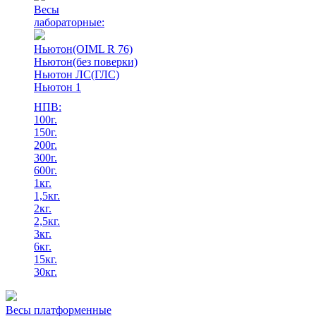
Весы
лабораторные:
Ньютон(OIML R 76)
Ньютон(без поверки)
Ньютон ЛС(ГЛС)
Ньютон 1
НПВ:
100г.
150г.
200г.
300г.
600г.
1кг.
1,5кг.
2кг.
2,5кг.
3кг.
6кг.
15кг.
30кг.
Весы платформенные