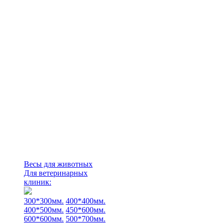
Весы для животных
Для ветеринарных
клиник:
300*300мм.
400*400мм.
400*500мм.
450*600мм.
600*600мм.
500*700мм.