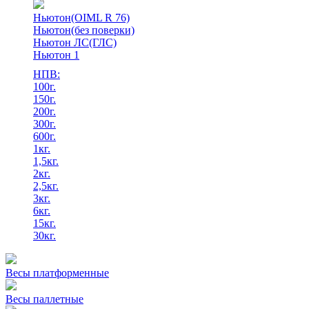
Ньютон(OIML R 76)
Ньютон(без поверки)
Ньютон ЛС(ГЛС)
Ньютон 1
НПВ:
100г.
150г.
200г.
300г.
600г.
1кг.
1,5кг.
2кг.
2,5кг.
3кг.
6кг.
15кг.
30кг.
Весы платформенные
Весы паллетные