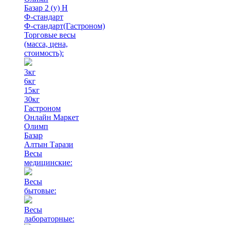
Базар 2 (у) Н
Ф-стандарт
Ф-стандарт(Гастроном)
Торговые весы
(масса, цена,
стоимость)
:
3кг
6кг
15кг
30кг
Гастроном
Онлайн Маркет
Олимп
Базар
Алтын Тарази
Весы
медицинские:
Весы
бытовые:
Весы
лабораторные: