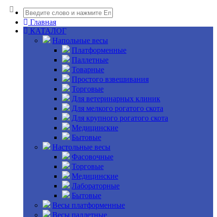
Главная
КАТАЛОГ
Напольные весы
Платформенные
Паллетные
Товарные
Простого взвешивания
Торговые
Для ветеринарных клиник
Для мелкого рогатого скота
Для крупного рогатого скота
Медицинские
Бытовые
Настольные весы
Фасовочные
Торговые
Медицинские
Лабораторные
Бытовые
Весы платформенные
Весы паллетные