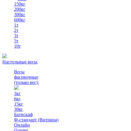
150кг
200кг
300кг
600кг
1т
2т
3т
5т
10т
Настольные весы
Весы
фасовочные
(только вес)
:
3кг
6кг
15кг
30кг
Батискаф
Ф-стандарт (Витрина)
Онлайн
Олимп