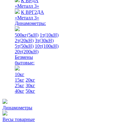
К ВРДА
«Металл 3»
К ВРГ2ДА
«Металл 3»
Динамометры:
500кг(5кН)
1т(10кН)
2т(20кН)
3т(30кН)
5т(50кН)
10т(100кН)
20т(200кН)
Безмены
бытовые:
10кг
15кг
20кг
25кг
30кг
40кг
50кг
Динамометры
Весы товарные