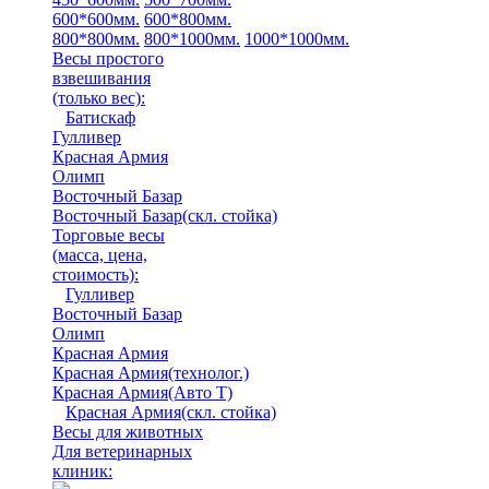
600*600мм.
600*800мм.
800*800мм.
800*1000мм.
1000*1000мм.
Весы простого
взвешивания
(только вес)
:
Батискаф
Гулливер
Красная Армия
Олимп
Восточный Базар
Восточный Базар(скл. стойка)
Торговые весы
(масса, цена,
стоимость)
:
Гулливер
Восточный Базар
Олимп
Красная Армия
Красная Армия(технолог.)
Красная Армия(Авто Т)
Красная Армия(скл. стойка)
Весы для животных
Для ветеринарных
клиник: