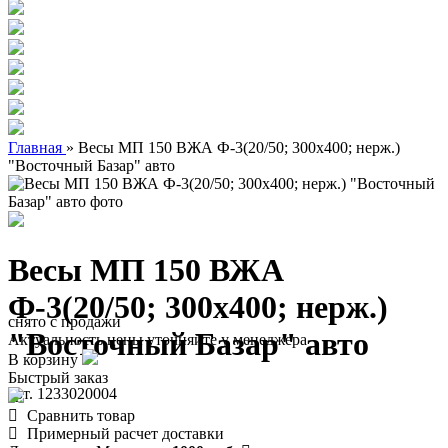
Главная
»
Весы МП 150 ВЖА Ф-3(20/50; 300х400; нерж.)
"Восточный Базар" авто
Весы МП 150 ВЖА
Ф-3(20/50; 300х400; нерж.)
снято с продажи
"Восточный Базар" авто
Актуальность цены уточняйте у менеджера
В корзину
Быстрый заказ
арт. 1233020004
Сравнить товар
Примерный расчет доставки