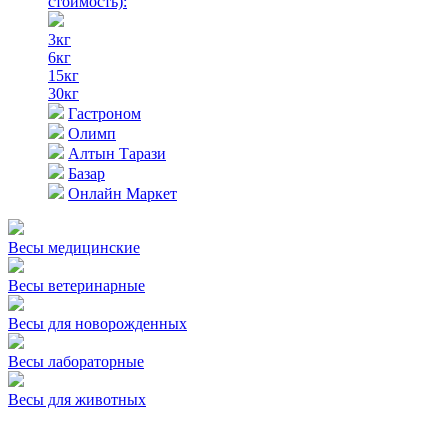
стоимость)
:
3кг
6кг
15кг
30кг
Гастроном
Олимп
Алтын Тарази
Базар
Онлайн Маркет
Весы медицинские
Весы ветеринарные
Весы для новорожденных
Весы лабораторные
Весы для животных