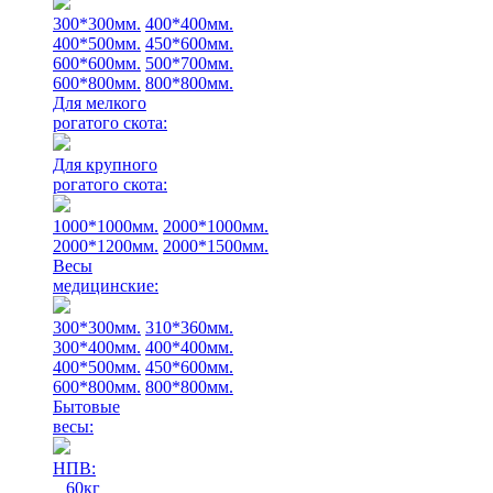
300*300мм.
400*400мм.
400*500мм.
450*600мм.
600*600мм.
500*700мм.
600*800мм.
800*800мм.
Для мелкого
рогатого скота:
Для крупного
рогатого скота:
1000*1000мм.
2000*1000мм.
2000*1200мм.
2000*1500мм.
Весы
медицинские:
300*300мм.
310*360мм.
300*400мм.
400*400мм.
400*500мм.
450*600мм.
600*800мм.
800*800мм.
Бытовые
весы:
НПВ:
60кг