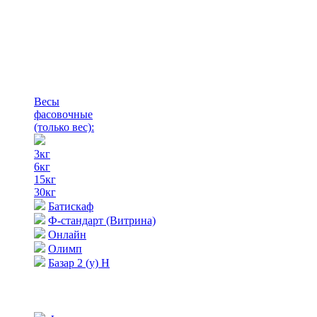
Весы
фасовочные
(только вес)
:
3кг
6кг
15кг
30кг
Батискаф
Ф-стандарт (Витрина)
Онлайн
Олимп
Базар 2 (у) Н