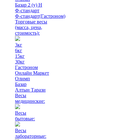
Базар 2 (у) Н
Ф-стандарт
Ф-стандарт(Гастроном)
Торговые весы
(масса, цена,
стоимость)
:
3кг
6кг
15кг
30кг
Гастроном
Онлайн Маркет
Олимп
Базар
Алтын Тарази
Весы
медицинские:
Весы
бытовые:
Весы
лабораторные: