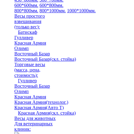
600*600мм.
600*800мм.
800*800мм.
800*1000мм.
1000*1000мм.
Весы простого
взвешивания
(только вес)
:
Батискаф
Гулливер
Красная Армия
Олимп
Восточный Базар
Восточный Базар(скл. стойка)
Торговые весы
(масса, цена,
стоимость)
:
Гулливер
Восточный Базар
Олимп
Красная Армия
Красная Армия(технолог.)
Красная Армия(Авто Т)
Красная Армия(скл. стойка)
Весы для животных
Для ветеринарных
клиник: