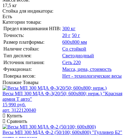
17,5 кг
Стойка для индикатора:
Есть
Категории товара:
Предел взвешивания НПВ:
300 кг
Точность:
20 г
50 г
Размер платформы:
600х800 мм
Наличие стойки:
Со стойкой
Тип дисплея:
Светодиодный
Источник питания:
Сеть 220
Функционал:
Масса, цена, стоимость
Поверка весов:
Нет - технологические весы
Похожие
Товары
Весы МП 300 МДА Ф-3(20/50; 600х800; нерж.) "Красная
армия Т авто"
15 990 руб.
арт. 3122120040
Купить
Сравнить
Весы МП 300 МДА Ф-2 (50/100; 600х800) "Гулливер Б2"
снято с продажи