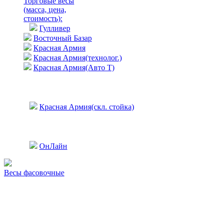
Торговые весы
(масса, цена,
стоимость)
:
Гулливер
Восточный Базар
Красная Армия
Красная Армия(технолог.)
Красная Армия(Авто Т)
Красная Армия(скл. стойка)
ОнЛайн
Весы фасовочные