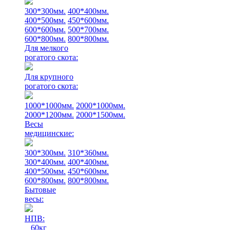
300*300мм.
400*400мм.
400*500мм.
450*600мм.
600*600мм.
500*700мм.
600*800мм.
800*800мм.
Для мелкого
рогатого скота:
Для крупного
рогатого скота:
1000*1000мм.
2000*1000мм.
2000*1200мм.
2000*1500мм.
Весы
медицинские:
300*300мм.
310*360мм.
300*400мм.
400*400мм.
400*500мм.
450*600мм.
600*800мм.
800*800мм.
Бытовые
весы:
НПВ:
60кг