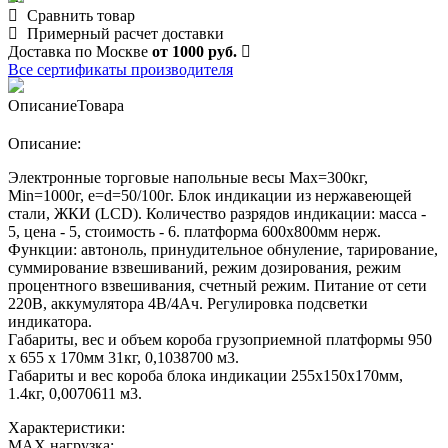
Сравнить товар
Примерный расчет доставки
Доставка по Москве
от 1000 руб.
Все сертификаты производителя
Описание
Товара
Описание:
Электронные торговые напольные весы Мах=300кг,
Min=1000г, e=d=50/100г. Блок индикации из нержавеющей
стали, ЖКИ (LCD). Количество разрядов индикации: масса -
5, цена - 5, стоимость - 6. платформа 600х800мм нерж.
Функции: автоноль, принудительное обнуление, тарирование,
суммирование взвешиваний, режим дозирования, режим
процентного взвешивания, счетный режим. Питание от сети
220В, аккумулятора 4В/4Ач. Регулировка подсветки
индикатора.
Габариты, вес и объем короба грузоприемной платформы 950
х 655 х 170мм 31кг, 0,1038700 м3.
Габариты и вес короба блока индикации 255х150х170мм,
1.4кг, 0,0070611 м3.
Характеристики:
MAX нагрузка: