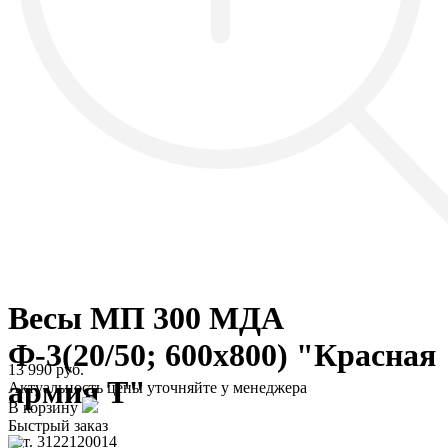
Весы МП 300 МДА
Ф-3(20/50; 600х800) "Красная
13 990 руб.
армия Т"
Актуальность цены уточняйте у менеджера
В корзину
Быстрый заказ
арт. 3122120014