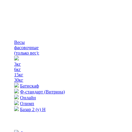
Весы
фасовочные
(только вес)
:
3кг
6кг
15кг
30кг
Батискаф
Ф-стандарт (Витрина)
Онлайн
Олимп
Базар 2 (у) Н