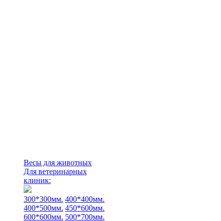
Весы для животных
Для ветеринарных
клиник:
300*300мм.
400*400мм.
400*500мм.
450*600мм.
600*600мм.
500*700мм.