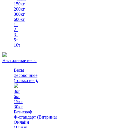
150кг
200кг
300кг
600кг
1т
2т
3т
5т
10т
Настольные весы
Весы
фасовочные
(только вес)
:
3кг
6кг
15кг
30кг
Батискаф
Ф-стандарт (Витрина)
Онлайн
Олимп