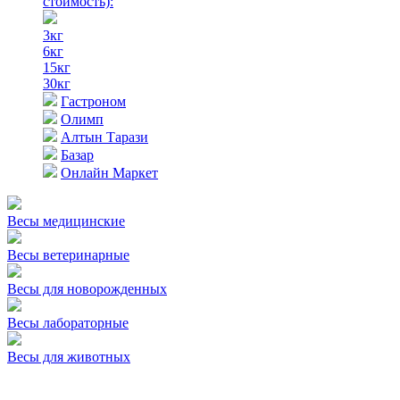
стоимость)
:
3кг
6кг
15кг
30кг
Гастроном
Олимп
Алтын Тарази
Базар
Онлайн Маркет
Весы медицинские
Весы ветеринарные
Весы для новорожденных
Весы лабораторные
Весы для животных