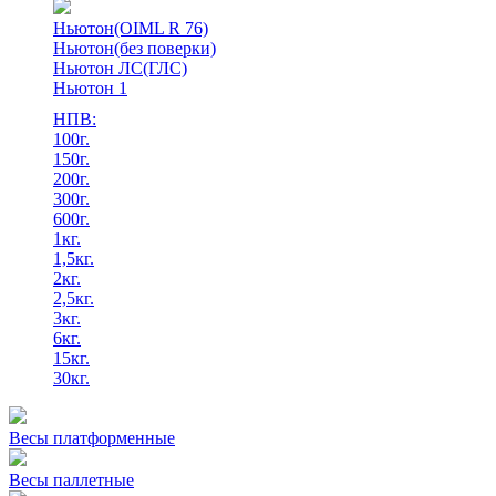
Ньютон(OIML R 76)
Ньютон(без поверки)
Ньютон ЛС(ГЛС)
Ньютон 1
НПВ:
100г.
150г.
200г.
300г.
600г.
1кг.
1,5кг.
2кг.
2,5кг.
3кг.
6кг.
15кг.
30кг.
Весы платформенные
Весы паллетные