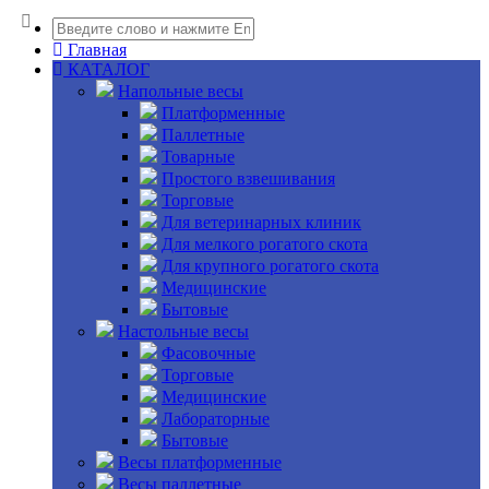
Главная
КАТАЛОГ
Напольные весы
Платформенные
Паллетные
Товарные
Простого взвешивания
Торговые
Для ветеринарных клиник
Для мелкого рогатого скота
Для крупного рогатого скота
Медицинские
Бытовые
Настольные весы
Фасовочные
Торговые
Медицинские
Лабораторные
Бытовые
Весы платформенные
Весы паллетные