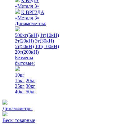
К ВРДА
«Металл 3»
К ВРГ2ДА
«Металл 3»
Динамометры:
500кг(5кН)
1т(10кН)
2т(20кН)
3т(30кН)
5т(50кН)
10т(100кН)
20т(200кН)
Безмены
бытовые:
10кг
15кг
20кг
25кг
30кг
40кг
50кг
Динамометры
Весы товарные