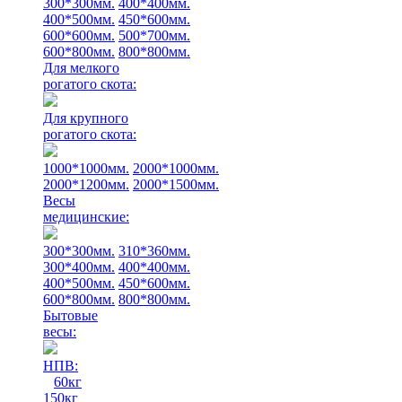
300*300мм.
400*400мм.
400*500мм.
450*600мм.
600*600мм.
500*700мм.
600*800мм.
800*800мм.
Для мелкого
рогатого скота:
Для крупного
рогатого скота:
1000*1000мм.
2000*1000мм.
2000*1200мм.
2000*1500мм.
Весы
медицинские:
300*300мм.
310*360мм.
300*400мм.
400*400мм.
400*500мм.
450*600мм.
600*800мм.
800*800мм.
Бытовые
весы:
НПВ:
60кг
150кг