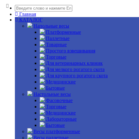
Главная
КАТАЛОГ
Напольные весы
Платформенные
Паллетные
Товарные
Простого взвешивания
Торговые
Для ветеринарных клиник
Для мелкого рогатого скота
Для крупного рогатого скота
Медицинские
Бытовые
Настольные весы
Фасовочные
Торговые
Медицинские
Лабораторные
Бытовые
Весы платформенные
Весы паллетные