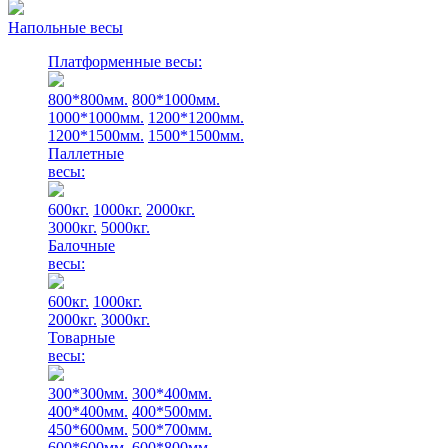
Напольные весы
Платформенные весы:
800*800мм.
800*1000мм.
1000*1000мм.
1200*1200мм.
1200*1500мм.
1500*1500мм.
Паллетные
весы:
600кг.
1000кг.
2000кг.
3000кг.
5000кг.
Балочные
весы:
600кг.
1000кг.
2000кг.
3000кг.
Товарные
весы:
300*300мм.
300*400мм.
400*400мм.
400*500мм.
450*600мм.
500*700мм.
600*600мм.
600*800мм.