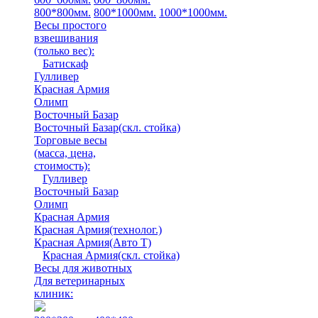
800*800мм.
800*1000мм.
1000*1000мм.
Весы простого
взвешивания
(только вес)
:
Батискаф
Гулливер
Красная Армия
Олимп
Восточный Базар
Восточный Базар(скл. стойка)
Торговые весы
(масса, цена,
стоимость)
:
Гулливер
Восточный Базар
Олимп
Красная Армия
Красная Армия(технолог.)
Красная Армия(Авто Т)
Красная Армия(скл. стойка)
Весы для животных
Для ветеринарных
клиник: