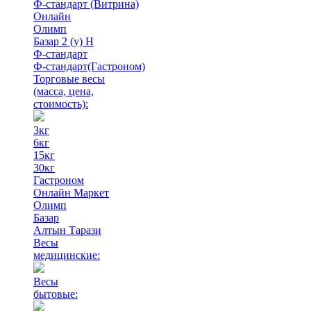
Ф-стандарт (Витрина)
Онлайн
Олимп
Базар 2 (у) Н
Ф-стандарт
Ф-стандарт(Гастроном)
Торговые весы
(масса, цена,
стоимость)
:
3кг
6кг
15кг
30кг
Гастроном
Онлайн Маркет
Олимп
Базар
Алтын Тарази
Весы
медицинские:
Весы
бытовые: