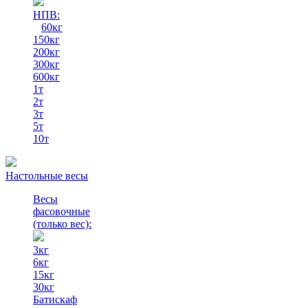
НПВ:
60кг
150кг
200кг
300кг
600кг
1т
2т
3т
5т
10т
Настольные весы
Весы
фасовочные
(только вес)
:
3кг
6кг
15кг
30кг
Батискаф