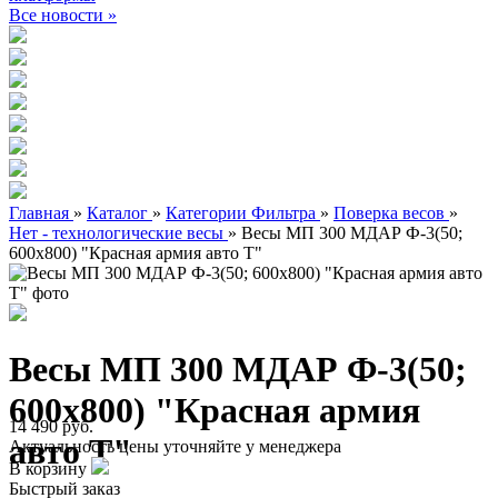
Все новости »
Главная
»
Каталог
»
Категории Фильтра
»
Поверка весов
»
Нет - технологические весы
»
Весы МП 300 МДАР Ф-3(50;
600х800) "Красная армия авто Т"
Весы МП 300 МДАР Ф-3(50;
600х800) "Красная армия
14 490 руб.
авто Т"
Актуальность цены уточняйте у менеджера
В корзину
Быстрый заказ