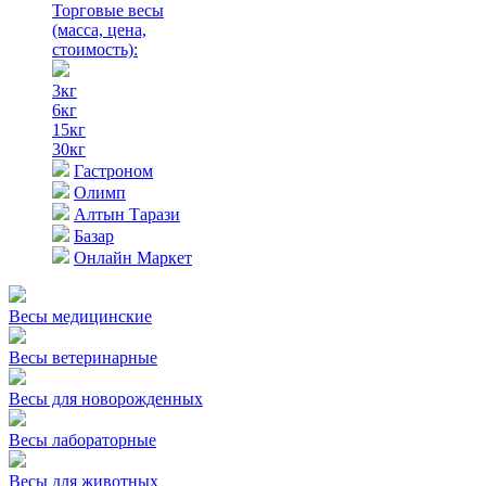
Торговые весы
(масса, цена,
стоимость)
:
3кг
6кг
15кг
30кг
Гастроном
Олимп
Алтын Тарази
Базар
Онлайн Маркет
Весы медицинские
Весы ветеринарные
Весы для новорожденных
Весы лабораторные
Весы для животных