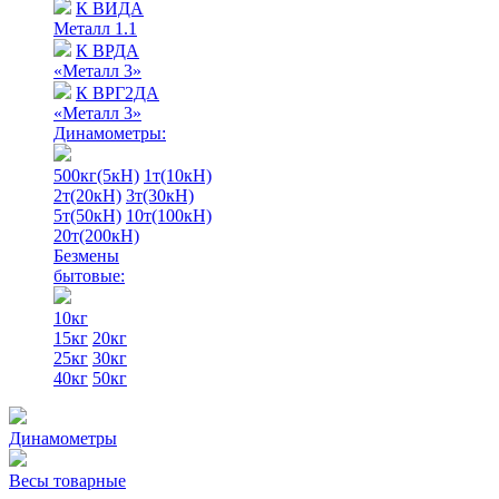
К ВИДА
Металл 1.1
К ВРДА
«Металл 3»
К ВРГ2ДА
«Металл 3»
Динамометры:
500кг(5кН)
1т(10кН)
2т(20кН)
3т(30кН)
5т(50кН)
10т(100кН)
20т(200кН)
Безмены
бытовые:
10кг
15кг
20кг
25кг
30кг
40кг
50кг
Динамометры
Весы товарные