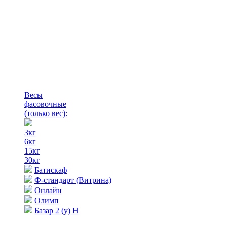
Весы
фасовочные
(только вес)
:
3кг
6кг
15кг
30кг
Батискаф
Ф-стандарт (Витрина)
Онлайн
Олимп
Базар 2 (у) Н