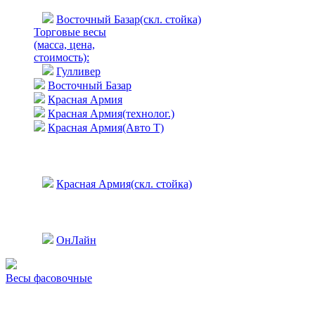
Восточный Базар(скл. стойка)
Торговые весы
(масса, цена,
стоимость)
:
Гулливер
Восточный Базар
Красная Армия
Красная Армия(технолог.)
Красная Армия(Авто Т)
Красная Армия(скл. стойка)
ОнЛайн
Весы фасовочные