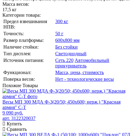
Масса весов:
17,5 кг
Категории товара:
Предел взвешивания
300 кг
НПВ:
Точность:
50 г
Размер платформы:
600х800 мм
Наличие стойки:
Без стойки
Тип дисплея:
Светодиодный
Источник питания:
Сеть 220
Автомобильный
прикуриватель
Функционал:
Масса, цена, стоимость
Поверка весов:
Нет - технологические весы
Похожие
Товары
Весы МП 300 МДА Ф-3(20/50; 450х600; нерж.) "Красная
армия" C-Т
9 090 руб.
арт. 3122320037
Купить
Сравнить