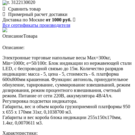
арт. 3122130020
Сравнить товар
Примерный расчет доставки
Доставка по Москве
от 1000 руб.
Все сертификаты производителя
Описание
Товара
Описание:
Электронные торговые напольные весы Мах=300кг,
Min=1000г, e=50/100г. Блок индикации из нержавеющей стали
LED, с беспроводной связью до 15м. Количество разрядов
индикации: масса - 5, цена - 5, стоимость - 6. платформа
600х800мм крашенная. Функции: автоноль, принудительное
обнуление, тарирование, суммирование взвешиваний, режим
дозирования, режим процентного взвешивания, счетный
режим. Питание от сети 220В, аккумулятора 4В/4Ач.
Регулировка подсветки индикатора.
Габариты, вес и объем короба грузоприемной платформы 950
х 655 х 170мм 31кг, 0,1038700 м3.
Габариты и вес короба блока индикации 255х150х170мм,
1.4кг, 0,0070611 м3.
Характеристики: