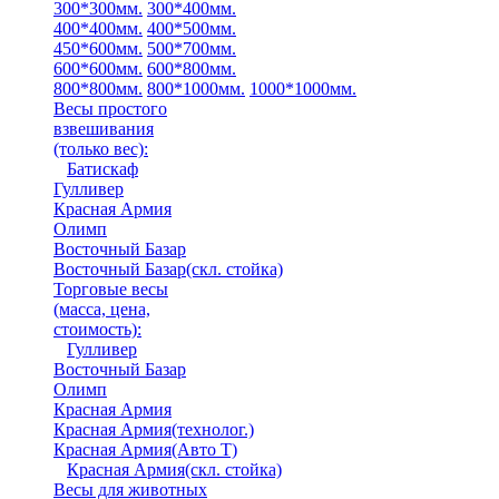
300*300мм.
300*400мм.
400*400мм.
400*500мм.
450*600мм.
500*700мм.
600*600мм.
600*800мм.
800*800мм.
800*1000мм.
1000*1000мм.
Весы простого
взвешивания
(только вес)
:
Батискаф
Гулливер
Красная Армия
Олимп
Восточный Базар
Восточный Базар(скл. стойка)
Торговые весы
(масса, цена,
стоимость)
:
Гулливер
Восточный Базар
Олимп
Красная Армия
Красная Армия(технолог.)
Красная Армия(Авто Т)
Красная Армия(скл. стойка)
Весы для животных