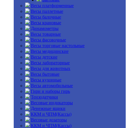
Весы платформенные
Весы паллетные
Весы балочные
Весы крановые
Динамометры
Весы товарные
Весы фасовочные
Весы торговые настольные
Весы медицинские
Весы детские
Весы лабораторные
Весы для животных
Весы бытовые
Весы кухонные
Весы автомобильные
Гири и наборы гирь
Тензодатчики
Весовые индикаторы
Денежные ящики
ККМ и ЧПМ(Кассы)
Весовые дозаторы
ККМ и ЧПМ(Кассы)