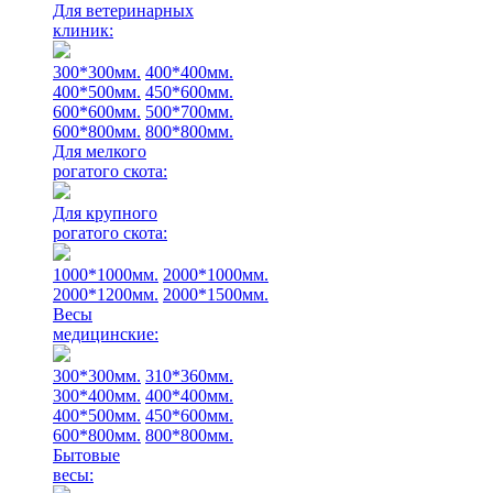
Для ветеринарных
клиник:
300*300мм.
400*400мм.
400*500мм.
450*600мм.
600*600мм.
500*700мм.
600*800мм.
800*800мм.
Для мелкого
рогатого скота:
Для крупного
рогатого скота:
1000*1000мм.
2000*1000мм.
2000*1200мм.
2000*1500мм.
Весы
медицинские:
300*300мм.
310*360мм.
300*400мм.
400*400мм.
400*500мм.
450*600мм.
600*800мм.
800*800мм.
Бытовые
весы: