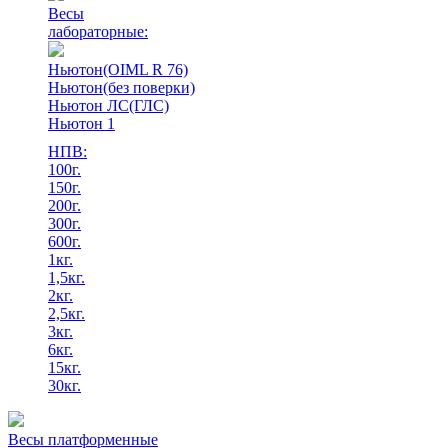
Весы
лабораторные:
Ньютон(OIML R 76)
Ньютон(без поверки)
Ньютон ЛС(ГЛС)
Ньютон 1
НПВ:
100г.
150г.
200г.
300г.
600г.
1кг.
1,5кг.
2кг.
2,5кг.
3кг.
6кг.
15кг.
30кг.
Весы платформенные