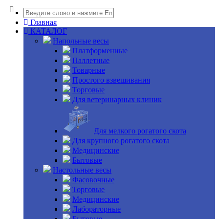
Главная
КАТАЛОГ
Напольные весы
Платформенные
Паллетные
Товарные
Простого взвешивания
Торговые
Для ветеринарных клиник
Для мелкого рогатого скота
Для крупного рогатого скота
Медицинские
Бытовые
Настольные весы
Фасовочные
Торговые
Медицинские
Лабораторные
Бытовые