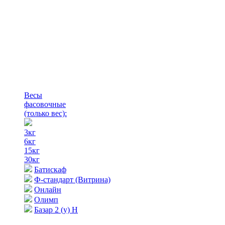
Весы
фасовочные
(только вес)
:
3кг
6кг
15кг
30кг
Батискаф
Ф-стандарт (Витрина)
Онлайн
Олимп
Базар 2 (у) Н