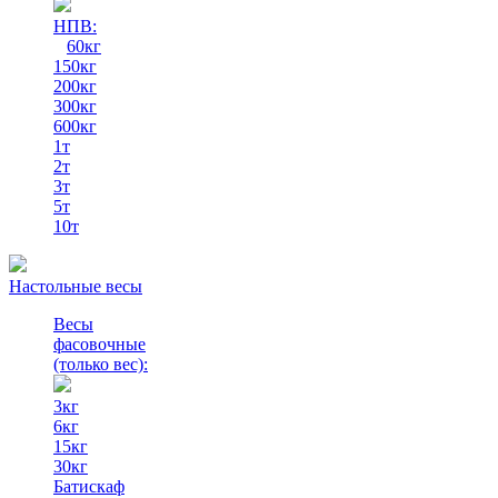
НПВ:
60кг
150кг
200кг
300кг
600кг
1т
2т
3т
5т
10т
Настольные весы
Весы
фасовочные
(только вес)
:
3кг
6кг
15кг
30кг
Батискаф