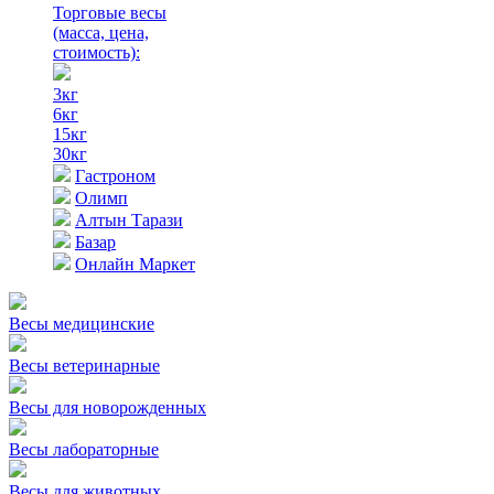
Торговые весы
(масса, цена,
стоимость)
:
3кг
6кг
15кг
30кг
Гастроном
Олимп
Алтын Тарази
Базар
Онлайн Маркет
Весы медицинские
Весы ветеринарные
Весы для новорожденных
Весы лабораторные
Весы для животных