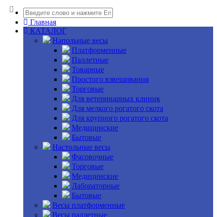
Главная
КАТАЛОГ
Напольные весы
Платформенные
Паллетные
Товарные
Простого взвешивания
Торговые
Для ветеринарных клиник
Для мелкого рогатого скота
Для крупного рогатого скота
Медицинские
Бытовые
Настольные весы
Фасовочные
Торговые
Медицинские
Лабораторные
Бытовые
Весы платформенные
Весы паллетные