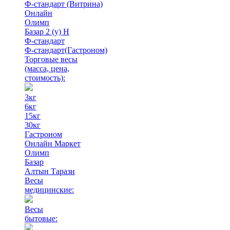
Ф-стандарт (Витрина)
Онлайн
Олимп
Базар 2 (у) Н
Ф-стандарт
Ф-стандарт(Гастроном)
Торговые весы
(масса, цена,
стоимость)
:
3кг
6кг
15кг
30кг
Гастроном
Онлайн Маркет
Олимп
Базар
Алтын Тарази
Весы
медицинские:
Весы
бытовые: