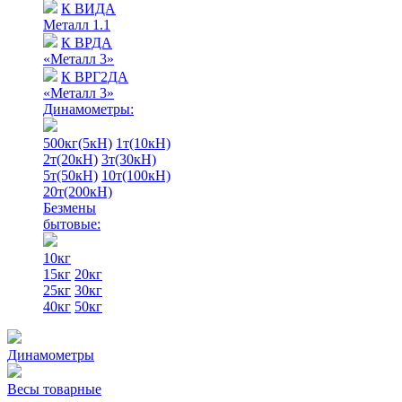
К ВИДА
Металл 1.1
К ВРДА
«Металл 3»
К ВРГ2ДА
«Металл 3»
Динамометры:
500кг(5кН)
1т(10кН)
2т(20кН)
3т(30кН)
5т(50кН)
10т(100кН)
20т(200кН)
Безмены
бытовые:
10кг
15кг
20кг
25кг
30кг
40кг
50кг
Динамометры
Весы товарные