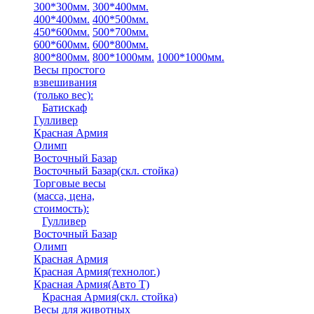
300*300мм.
300*400мм.
400*400мм.
400*500мм.
450*600мм.
500*700мм.
600*600мм.
600*800мм.
800*800мм.
800*1000мм.
1000*1000мм.
Весы простого
взвешивания
(только вес)
:
Батискаф
Гулливер
Красная Армия
Олимп
Восточный Базар
Восточный Базар(скл. стойка)
Торговые весы
(масса, цена,
стоимость)
:
Гулливер
Восточный Базар
Олимп
Красная Армия
Красная Армия(технолог.)
Красная Армия(Авто Т)
Красная Армия(скл. стойка)
Весы для животных