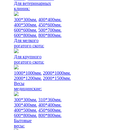
Для ветеринарных
клиник:
300*300мм.
400*400мм.
400*500мм.
450*600мм.
600*600мм.
500*700мм.
600*800мм.
800*800мм.
Для мелкого
рогатого скота:
Для крупного
рогатого скота:
1000*1000мм.
2000*1000мм.
2000*1200мм.
2000*1500мм.
Весы
медицинские:
300*300мм.
310*360мм.
300*400мм.
400*400мм.
400*500мм.
450*600мм.
600*800мм.
800*800мм.
Бытовые
весы: