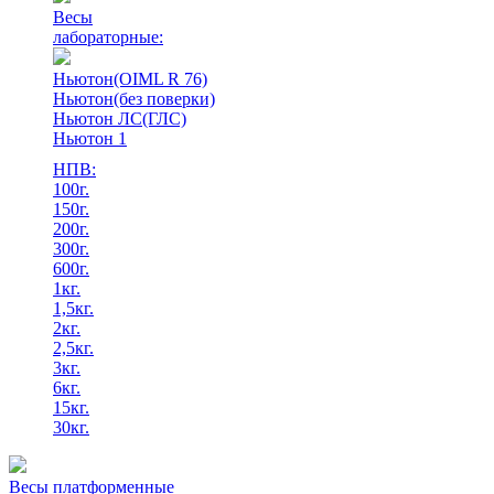
Весы
лабораторные:
Ньютон(OIML R 76)
Ньютон(без поверки)
Ньютон ЛС(ГЛС)
Ньютон 1
НПВ:
100г.
150г.
200г.
300г.
600г.
1кг.
1,5кг.
2кг.
2,5кг.
3кг.
6кг.
15кг.
30кг.
Весы платформенные