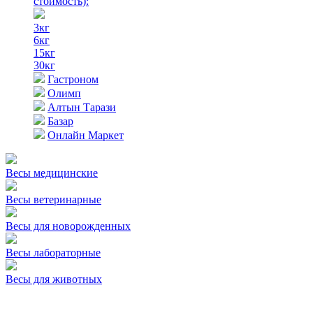
стоимость)
:
3кг
6кг
15кг
30кг
Гастроном
Олимп
Алтын Тарази
Базар
Онлайн Маркет
Весы медицинские
Весы ветеринарные
Весы для новорожденных
Весы лабораторные
Весы для животных