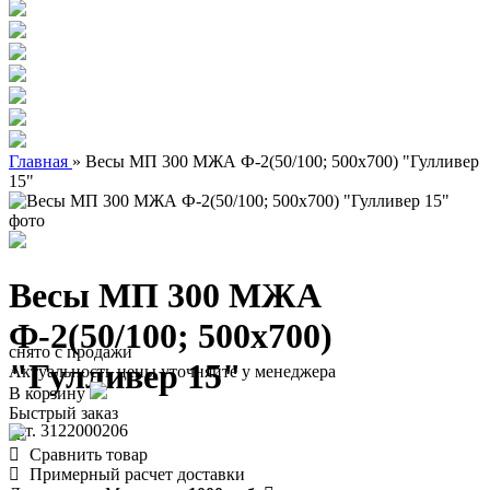
Главная
»
Весы МП 300 МЖА Ф-2(50/100; 500х700) "Гулливер
15"
Весы МП 300 МЖА
Ф-2(50/100; 500х700)
снято с продажи
"Гулливер 15"
Актуальность цены уточняйте у менеджера
В корзину
Быстрый заказ
арт. 3122000206
Сравнить товар
Примерный расчет доставки