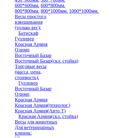
600*600мм.
600*800мм.
800*800мм.
800*1000мм.
1000*1000мм.
Весы простого
взвешивания
(только вес)
:
Батискаф
Гулливер
Красная Армия
Олимп
Восточный Базар
Восточный Базар(скл. стойка)
Торговые весы
(масса, цена,
стоимость)
:
Гулливер
Восточный Базар
Олимп
Красная Армия
Красная Армия(технолог.)
Красная Армия(Авто Т)
Красная Армия(скл. стойка)
Весы для животных
Для ветеринарных
клиник: