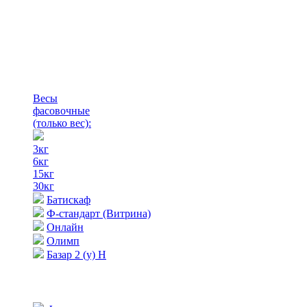
Весы
фасовочные
(только вес)
:
3кг
6кг
15кг
30кг
Батискаф
Ф-стандарт (Витрина)
Онлайн
Олимп
Базар 2 (у) Н