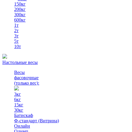
150кг
200кг
300кг
600кг
1т
2т
3т
5т
10т
Настольные весы
Весы
фасовочные
(только вес)
:
3кг
6кг
15кг
30кг
Батискаф
Ф-стандарт (Витрина)
Онлайн
Олимп