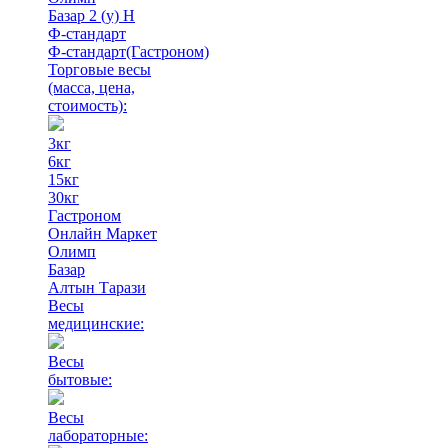
Базар 2 (у) Н
Ф-стандарт
Ф-стандарт(Гастроном)
Торговые весы
(масса, цена,
стоимость)
:
3кг
6кг
15кг
30кг
Гастроном
Онлайн Маркет
Олимп
Базар
Алтын Тарази
Весы
медицинские:
Весы
бытовые:
Весы
лабораторные: