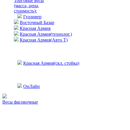
Торговые весы
(масса, цена,
стоимость)
:
Гулливер
Восточный Базар
Красная Армия
Красная Армия(технолог.)
Красная Армия(Авто Т)
Красная Армия(скл. стойка)
ОнЛайн
Весы фасовочные