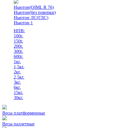
Ньютон(OIML R 76)
Ньютон(без поверки)
Ньютон ЛС(ГЛС)
Ньютон 1
НПВ:
100г.
150г.
200г.
300г.
600г.
1кг.
1,5кг.
2кг.
2,5кг.
3кг.
6кг.
15кг.
30кг.
Весы платформенные
Весы паллетные