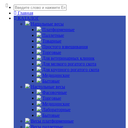
Главная
КАТАЛОГ
Напольные весы
Платформенные
Паллетные
Товарные
Простого взвешивания
Торговые
Для ветеринарных клиник
Для мелкого рогатого скота
Для крупного рогатого скота
Медицинские
Бытовые
Настольные весы
Фасовочные
Торговые
Медицинские
Лабораторные
Бытовые
Весы платформенные
Весы паллетные