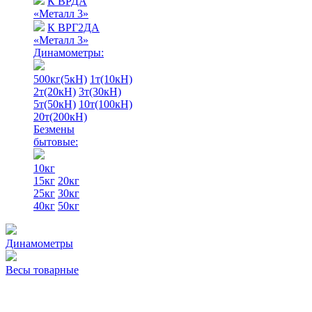
К ВРДА
«Металл 3»
К ВРГ2ДА
«Металл 3»
Динамометры:
500кг(5кН)
1т(10кН)
2т(20кН)
3т(30кН)
5т(50кН)
10т(100кН)
20т(200кН)
Безмены
бытовые:
10кг
15кг
20кг
25кг
30кг
40кг
50кг
Динамометры
Весы товарные