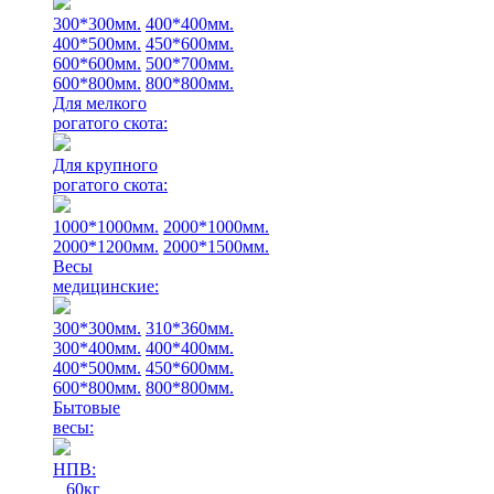
300*300мм.
400*400мм.
400*500мм.
450*600мм.
600*600мм.
500*700мм.
600*800мм.
800*800мм.
Для мелкого
рогатого скота:
Для крупного
рогатого скота:
1000*1000мм.
2000*1000мм.
2000*1200мм.
2000*1500мм.
Весы
медицинские:
300*300мм.
310*360мм.
300*400мм.
400*400мм.
400*500мм.
450*600мм.
600*800мм.
800*800мм.
Бытовые
весы:
НПВ:
60кг