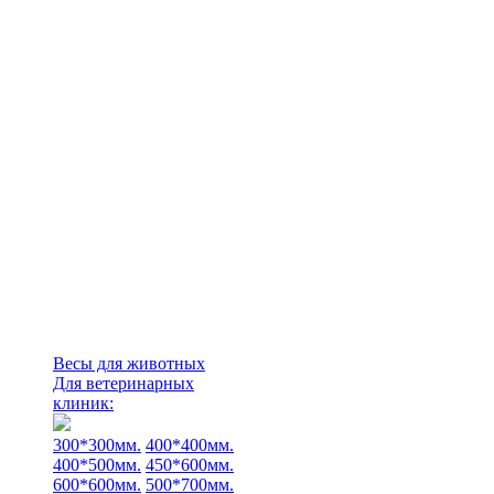
Весы для животных
Для ветеринарных
клиник:
300*300мм.
400*400мм.
400*500мм.
450*600мм.
600*600мм.
500*700мм.