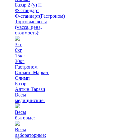
Базар 2 (у) Н
Ф-стандарт
Ф-стандарт(Гастроном)
Торговые весы
(масса, цена,
стоимость)
:
3кг
6кг
15кг
30кг
Гастроном
Онлайн Маркет
Олимп
Базар
Алтын Тарази
Весы
медицинские:
Весы
бытовые:
Весы
лабораторные: