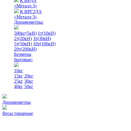
К ВРДА
«Металл 3»
К ВРГ2ДА
«Металл 3»
Динамометры:
500кг(5кН)
1т(10кН)
2т(20кН)
3т(30кН)
5т(50кН)
10т(100кН)
20т(200кН)
Безмены
бытовые:
10кг
15кг
20кг
25кг
30кг
40кг
50кг
Динамометры
Весы товарные