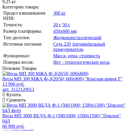
9,25 кг
Категории товара:
Предел взвешивания
300 кг
НПВ:
Точность:
20 г
50 г
Размер платформы:
450х600 мм
Тип дисплея:
Жидкокристаллический
Источник питания:
Сеть 220
Автомобильный
прикуриватель
Функционал:
Масса, цена, стоимость
Поверка весов:
Нет - технологические весы
Похожие
Товары
Весы МП 300 МЖА Ф-3(20/50; 600х800) "Красная армия Т"
13 990 руб.
арт. 3122120013
Купить
Сравнить
Весы МП 3000 ВЕДА Ф-1 (500/1000; 1500х1500) "Циклоп"
04Л
60 900 руб.