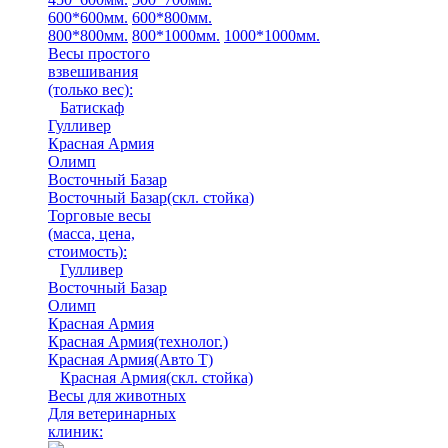
600*600мм.
600*800мм.
800*800мм.
800*1000мм.
1000*1000мм.
Весы простого
взвешивания
(только вес)
:
Батискаф
Гулливер
Красная Армия
Олимп
Восточный Базар
Восточный Базар(скл. стойка)
Торговые весы
(масса, цена,
стоимость)
:
Гулливер
Восточный Базар
Олимп
Красная Армия
Красная Армия(технолог.)
Красная Армия(Авто Т)
Красная Армия(скл. стойка)
Весы для животных
Для ветеринарных
клиник: