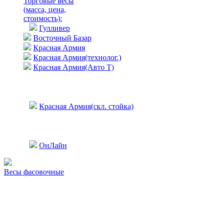
Торговые весы
(масса, цена,
стоимость)
:
Гулливер
Восточный Базар
Красная Армия
Красная Армия(технолог.)
Красная Армия(Авто Т)
Красная Армия(скл. стойка)
ОнЛайн
Весы фасовочные