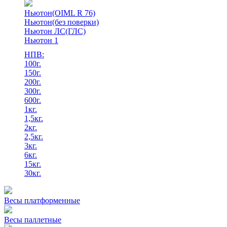
Ньютон(OIML R 76)
Ньютон(без поверки)
Ньютон ЛС(ГЛС)
Ньютон 1
НПВ:
100г.
150г.
200г.
300г.
600г.
1кг.
1,5кг.
2кг.
2,5кг.
3кг.
6кг.
15кг.
30кг.
Весы платформенные
Весы паллетные