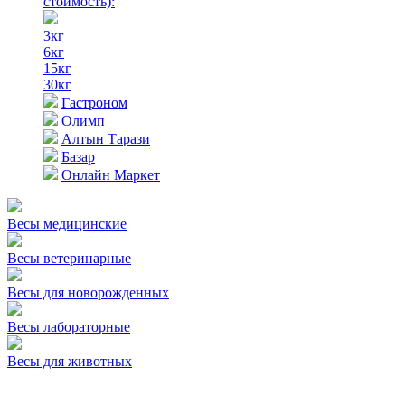
стоимость)
:
3кг
6кг
15кг
30кг
Гастроном
Олимп
Алтын Тарази
Базар
Онлайн Маркет
Весы медицинские
Весы ветеринарные
Весы для новорожденных
Весы лабораторные
Весы для животных