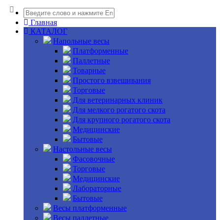
Главная
КАТАЛОГ
Напольные весы
Платформенные
Паллетные
Товарные
Простого взвешивания
Торговые
Для ветеринарных клиник
Для мелкого рогатого скота
Для крупного рогатого скота
Медицинские
Бытовые
Настольные весы
Фасовочные
Торговые
Медицинские
Лабораторные
Бытовые
Весы платформенные
Весы паллетные