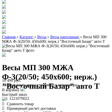
Главная
»
Каталог
»
Весы
»
Весы напольные
»
Весы МП 300
МЖА Ф-3(20/50; 450х600; нерж.) "Восточный Базар" авто Т
Весы МП 300 МЖА
Ф-3(20/50; 450х600; нерж.)
10 490 руб.
"Восточный Базар" авто Т
Актуальность цены уточняйте у менеджера
В корзину
Быстрый заказ
арт. 1221070022
Сравнить товар
Примерный расчет доставки