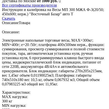
Доставка по Москве
от 1000 руб.
Все сертификаты производителя
Инструкции и калибровка на Весы МП 300 МЖА Ф-3(20/50;
450х600; нерж.) "Восточный Базар" авто Т
Скачать
Описание
Товара
Описание:
Электронные напольные торговые весы, MAX=300кг;
MIN=400г; e=20 /50г; платформа 400х500мм нерж., функции:
суммирования, просмотр суммирования и полной стоимости
покупок, тара, автоматическая установка нуля, ручная
установка нуля, 6 программируемых клавиш быстрого ввода
цены, жидкокристаллический блок индикации, питание от
сети 220В, аккумулятора 4В/4Ач и автомобильного
прикуривателя. Блок индикации: габариты 270х205х215мм,
вес 1,45кг объем 0,01190025м3; Платформа: габариты
740х510х180 вес 10,5 кг, объем 0,067932 м3; Общий объем
0,07983225 м3 общий вес 11,95кг.
Характеристики:
MAX нагрузка:
300 кг
MIN нагрузка: