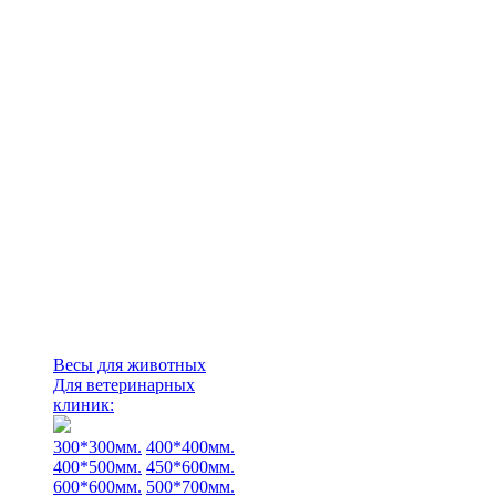
Весы для животных
Для ветеринарных
клиник:
300*300мм.
400*400мм.
400*500мм.
450*600мм.
600*600мм.
500*700мм.