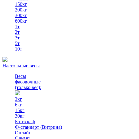
150кг
200кг
300кг
600кг
1т
2т
3т
5т
10т
Настольные весы
Весы
фасовочные
(только вес)
:
3кг
6кг
15кг
30кг
Батискаф
Ф-стандарт (Витрина)
Онлайн
Олимп