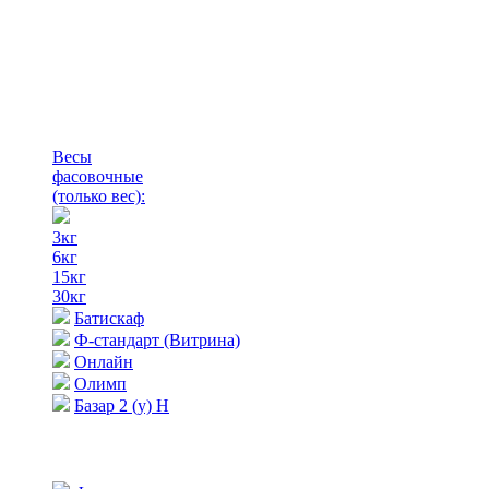
Весы
фасовочные
(только вес)
:
3кг
6кг
15кг
30кг
Батискаф
Ф-стандарт (Витрина)
Онлайн
Олимп
Базар 2 (у) Н