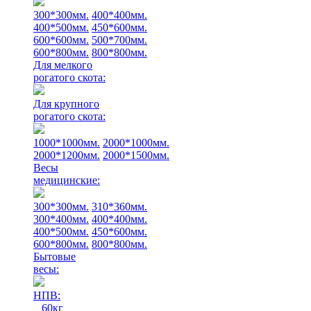
300*300мм.
400*400мм.
400*500мм.
450*600мм.
600*600мм.
500*700мм.
600*800мм.
800*800мм.
Для мелкого
рогатого скота:
Для крупного
рогатого скота:
1000*1000мм.
2000*1000мм.
2000*1200мм.
2000*1500мм.
Весы
медицинские:
300*300мм.
310*360мм.
300*400мм.
400*400мм.
400*500мм.
450*600мм.
600*800мм.
800*800мм.
Бытовые
весы:
НПВ:
60кг