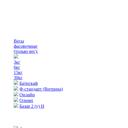
Весы
фасовочные
(только вес)
:
3кг
6кг
15кг
30кг
Батискаф
Ф-стандарт (Витрина)
Онлайн
Олимп
Базар 2 (у) Н