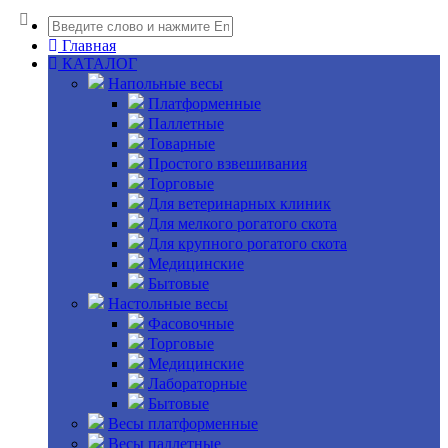
Главная
КАТАЛОГ
Напольные весы
Платформенные
Паллетные
Товарные
Простого взвешивания
Торговые
Для ветеринарных клиник
Для мелкого рогатого скота
Для крупного рогатого скота
Медицинские
Бытовые
Настольные весы
Фасовочные
Торговые
Медицинские
Лабораторные
Бытовые
Весы платформенные
Весы паллетные