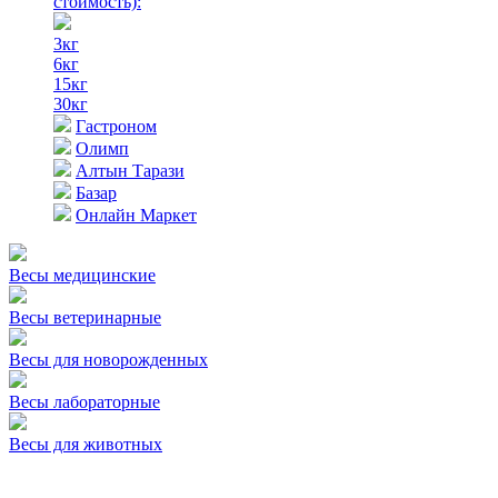
стоимость)
:
3кг
6кг
15кг
30кг
Гастроном
Олимп
Алтын Тарази
Базар
Онлайн Маркет
Весы медицинские
Весы ветеринарные
Весы для новорожденных
Весы лабораторные
Весы для животных