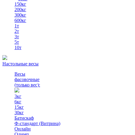
150кг
200кг
300кг
600кг
1т
2т
3т
5т
10т
Настольные весы
Весы
фасовочные
(только вес)
:
3кг
6кг
15кг
30кг
Батискаф
Ф-стандарт (Витрина)
Онлайн
Олимп