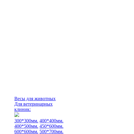
Весы для животных
Для ветеринарных
клиник:
300*300мм.
400*400мм.
400*500мм.
450*600мм.
600*600мм.
500*700мм.