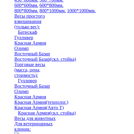
600*600мм.
600*800мм.
800*800мм.
800*1000мм.
1000*1000мм.
Весы простого
взвешивания
(только вес)
:
Батискаф
Гулливер
Красная Армия
Олимп
Восточный Базар
Восточный Базар(скл. стойка)
Торговые весы
(масса, цена,
стоимость)
:
Гулливер
Восточный Базар
Олимп
Красная Армия
Красная Армия(технолог.)
Красная Армия(Авто Т)
Красная Армия(скл. стойка)
Весы для животных
Для ветеринарных
клиник: