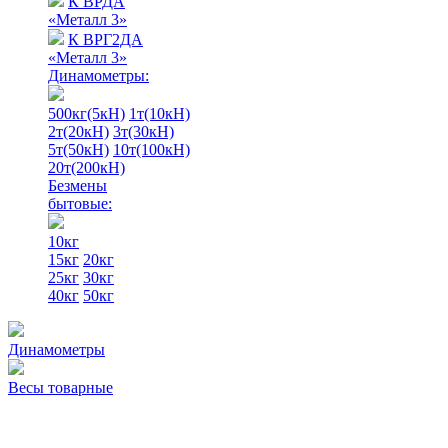
К ВРДА
«Металл 3»
К ВРГ2ДА
«Металл 3»
Динамометры:
500кг(5кН)
1т(10кН)
2т(20кН)
3т(30кН)
5т(50кН)
10т(100кН)
20т(200кН)
Безмены
бытовые:
10кг
15кг
20кг
25кг
30кг
40кг
50кг
Динамометры
Весы товарные