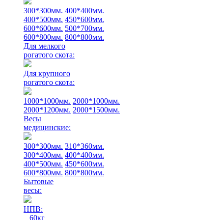
300*300мм.
400*400мм.
400*500мм.
450*600мм.
600*600мм.
500*700мм.
600*800мм.
800*800мм.
Для мелкого
рогатого скота:
Для крупного
рогатого скота:
1000*1000мм.
2000*1000мм.
2000*1200мм.
2000*1500мм.
Весы
медицинские:
300*300мм.
310*360мм.
300*400мм.
400*400мм.
400*500мм.
450*600мм.
600*800мм.
800*800мм.
Бытовые
весы:
НПВ:
60кг