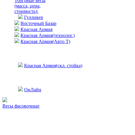
Торговые весы
(масса, цена,
стоимость)
:
Гулливер
Восточный Базар
Красная Армия
Красная Армия(технолог.)
Красная Армия(Авто Т)
Красная Армия(скл. стойка)
ОнЛайн
Весы фасовочные