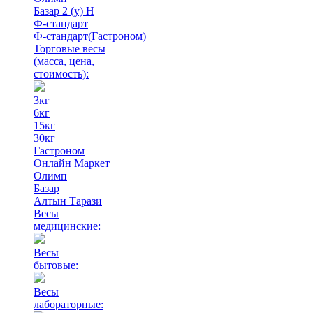
Базар 2 (у) Н
Ф-стандарт
Ф-стандарт(Гастроном)
Торговые весы
(масса, цена,
стоимость)
:
3кг
6кг
15кг
30кг
Гастроном
Онлайн Маркет
Олимп
Базар
Алтын Тарази
Весы
медицинские:
Весы
бытовые:
Весы
лабораторные: