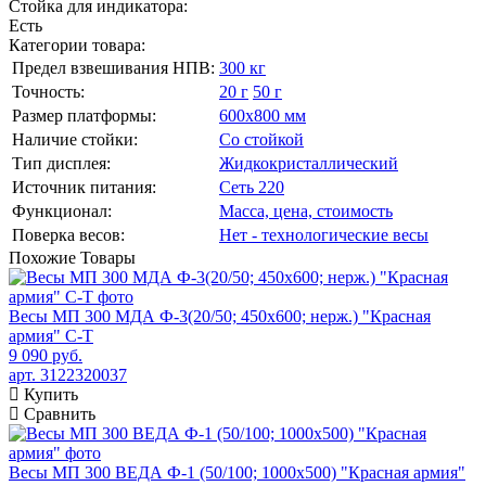
Стойка для индикатора:
Есть
Категории товара:
Предел взвешивания НПВ:
300 кг
Точность:
20 г
50 г
Размер платформы:
600х800 мм
Наличие стойки:
Со стойкой
Тип дисплея:
Жидкокристаллический
Источник питания:
Сеть 220
Функционал:
Масса, цена, стоимость
Поверка весов:
Нет - технологические весы
Похожие
Товары
Весы МП 300 МДА Ф-3(20/50; 450х600; нерж.) "Красная
армия" C-Т
9 090 руб.
арт. 3122320037
Купить
Сравнить
Весы МП 300 ВЕДА Ф-1 (50/100; 1000х500) "Красная армия"