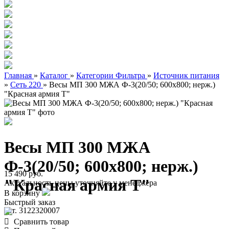
Главная
»
Каталог
»
Категории Фильтра
»
Источник питания
»
Сеть 220
»
Весы МП 300 МЖА Ф-3(20/50; 600х800; нерж.)
"Красная армия Т"
Весы МП 300 МЖА
Ф-3(20/50; 600х800; нерж.)
15 490 руб.
"Красная армия Т"
Актуальность цены уточняйте у менеджера
В корзину
Быстрый заказ
арт. 3122320007
Сравнить товар