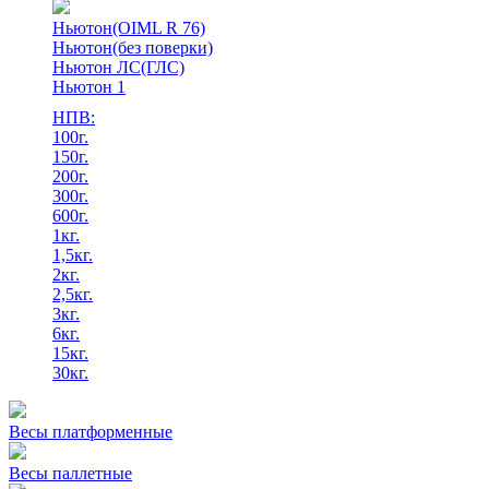
Ньютон(OIML R 76)
Ньютон(без поверки)
Ньютон ЛС(ГЛС)
Ньютон 1
НПВ:
100г.
150г.
200г.
300г.
600г.
1кг.
1,5кг.
2кг.
2,5кг.
3кг.
6кг.
15кг.
30кг.
Весы платформенные
Весы паллетные