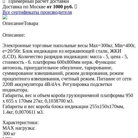
Примерный расчет доставки
Доставка по Москве
от 1000 руб.
Все сертификаты производителя
Описание
Товара
Описание:
Электронные торговые напольные весы Мах=300кг, Min=400г,
e=20/50г. Блок индикации из нержавеющей стали, ЖКИ
(LCD). Количество разрядов индикации: масса - 5, цена - 5,
стоимость - 6. платформа 600х800мм нерж. Функции:
автоноль, принудительное обнуление, тарирование,
суммирование взвешиваний, режим дозирования, режим
процентного взвешивания, счетный режим. Питание от сети
220В аккумулятора 4В/4Ач. Регулировка подсветки
индикатора.
Габариты, вес и объем короба грузоприемной платформы 950
х 655 х 170мм 27кг, 0,1038700 м3.
Габариты и вес короба блока индикации 255х150х170мм,
1.4кг, 0,0070611 м3.
Характеристики:
MAX нагрузка:
300 кг