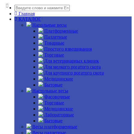
Главная
КАТАЛОГ
Напольные весы
Платформенные
Паллетные
Товарные
Простого взвешивания
Торговые
Для ветеринарных клиник
Для мелкого рогатого скота
Для крупного рогатого скота
Медицинские
Бытовые
Настольные весы
Фасовочные
Торговые
Медицинские
Лабораторные
Бытовые
Весы платформенные
Весы паллетные