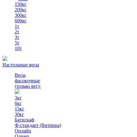
150кг
200кг
300кг
600кг
1т
2т
3т
5т
10т
Настольные весы
Весы
фасовочные
(только вес)
:
3кг
6кг
15кг
30кг
Батискаф
Ф-стандарт (Витрина)
Онлайн
Олимп