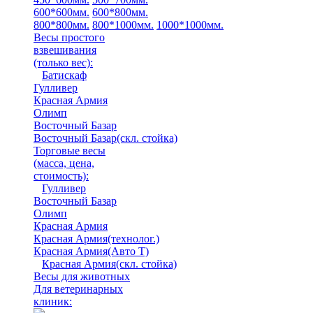
600*600мм.
600*800мм.
800*800мм.
800*1000мм.
1000*1000мм.
Весы простого
взвешивания
(только вес)
:
Батискаф
Гулливер
Красная Армия
Олимп
Восточный Базар
Восточный Базар(скл. стойка)
Торговые весы
(масса, цена,
стоимость)
:
Гулливер
Восточный Базар
Олимп
Красная Армия
Красная Армия(технолог.)
Красная Армия(Авто Т)
Красная Армия(скл. стойка)
Весы для животных
Для ветеринарных
клиник: