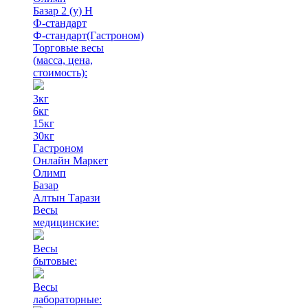
Базар 2 (у) Н
Ф-стандарт
Ф-стандарт(Гастроном)
Торговые весы
(масса, цена,
стоимость)
:
3кг
6кг
15кг
30кг
Гастроном
Онлайн Маркет
Олимп
Базар
Алтын Тарази
Весы
медицинские:
Весы
бытовые:
Весы
лабораторные: