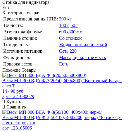
Стойка для индикатора:
Есть
Категории товара:
Предел взвешивания НПВ:
300 кг
Точность:
100 г
50 г
Размер платформы:
600х800 мм
Наличие стойки:
Со стойкой
Тип дисплея:
Жидкокристаллический
Источник питания:
Сеть 220
Функционал:
Масса, цена, стоимость
Поверка весов:
Есть
Похожие
Товары
Весы МП 300 ВДА Ф-3(20/50; 600х800) "Восточный Базар"
авто Т
14 490 руб.
арт. 1221080029
Купить
Сравнить
Весы МП 300 ВДА Ф-3(50/100; 400х400; нерж.) "Батискаф"
снято с продажи
арт. 123105006