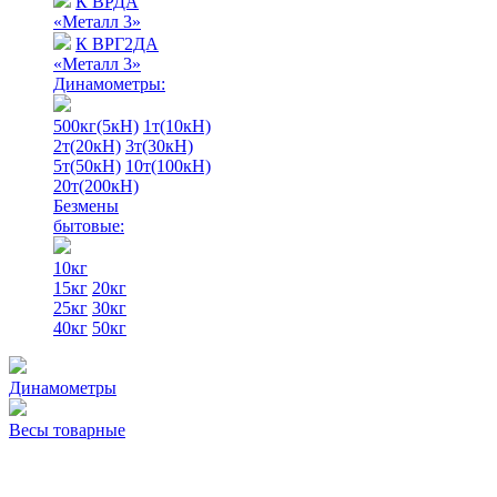
К ВРДА
«Металл 3»
К ВРГ2ДА
«Металл 3»
Динамометры:
500кг(5кН)
1т(10кН)
2т(20кН)
3т(30кН)
5т(50кН)
10т(100кН)
20т(200кН)
Безмены
бытовые:
10кг
15кг
20кг
25кг
30кг
40кг
50кг
Динамометры
Весы товарные