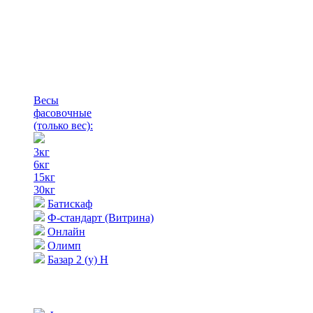
Весы
фасовочные
(только вес)
:
3кг
6кг
15кг
30кг
Батискаф
Ф-стандарт (Витрина)
Онлайн
Олимп
Базар 2 (у) Н