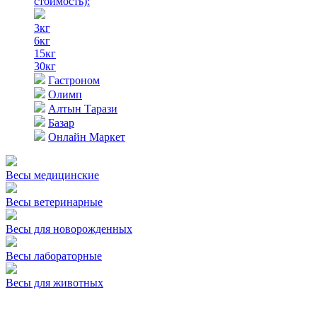
стоимость)
:
3кг
6кг
15кг
30кг
Гастроном
Олимп
Алтын Тарази
Базар
Онлайн Маркет
Весы медицинские
Весы ветеринарные
Весы для новорожденных
Весы лабораторные
Весы для животных