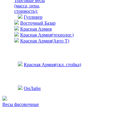
Торговые весы
(масса, цена,
стоимость)
:
Гулливер
Восточный Базар
Красная Армия
Красная Армия(технолог.)
Красная Армия(Авто Т)
Красная Армия(скл. стойка)
ОнЛайн
Весы фасовочные