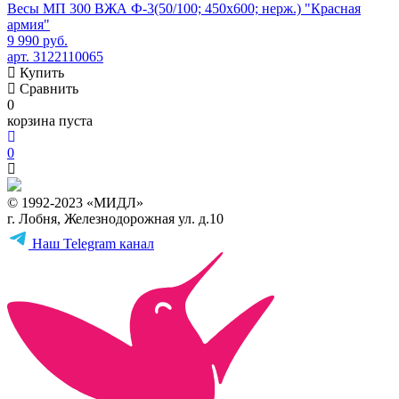
Весы МП 300 ВЖА Ф-3(50/100; 450х600; нерж.) "Красная
армия"
9 990 руб.
арт. 3122110065
Купить
Сравнить
0
корзина пуста
0
© 1992-2023 «МИДЛ»
г. Лобня, Железнодорожная ул. д.10
Наш Telegram канал