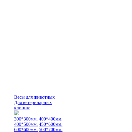
Весы для животных
Для ветеринарных
клиник:
300*300мм.
400*400мм.
400*500мм.
450*600мм.
600*600мм.
500*700мм.