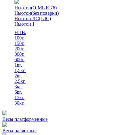
Ньютон(OIML R 76)
Ньютон(без поверки)
Ньютон ЛС(ГЛС)
Ньютон 1
НПВ:
100г.
150г.
200г.
300г.
600г.
1кг.
1,5кг.
2кг.
2,5кг.
3кг.
6кг.
15кг.
30кг.
Весы платформенные
Весы паллетные