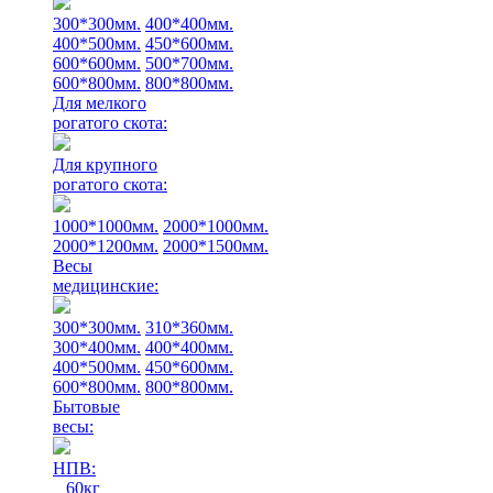
300*300мм.
400*400мм.
400*500мм.
450*600мм.
600*600мм.
500*700мм.
600*800мм.
800*800мм.
Для мелкого
рогатого скота:
Для крупного
рогатого скота:
1000*1000мм.
2000*1000мм.
2000*1200мм.
2000*1500мм.
Весы
медицинские:
300*300мм.
310*360мм.
300*400мм.
400*400мм.
400*500мм.
450*600мм.
600*800мм.
800*800мм.
Бытовые
весы:
НПВ:
60кг