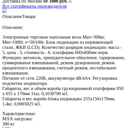
Доставка по Москве
от 1000 руб.
Все сертификаты производителя
Описание
Товара
Описание:
Электронные торговые напольные весы Мах=300кг,
Min=1000г, e=50/100г. Блок индикации из нержавеющей
стали, ЖКИ (LCD). Количество разрядов индикации: масса -
5, цена - 5, стоимость - 6. платформа 600х800мм нерж.
Функции: автоноль, принудительное обнуление, тарирование,
суммирование взвешиваний, режим дозирования, режим
процентного взвешивания, счетный режим, нестабильное
взвешивание.
Питание от сети 220В, аккумулятора 4В/4Ач. Регулировка
подсветки индикатора.
Габариты, вес и объем короба грузоприемной платформы 950
х 655 х 170мм 31кг, 0,1038700 м3.
Габариты и вес короба блока индикации 255х150х170мм,
1.4кг, 0,0065025 м3.
Характеристики:
MAX нагрузка:
300 кг