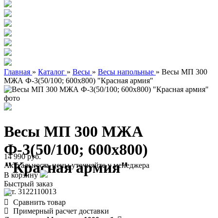
Главная
»
Каталог
»
Весы
»
Весы напольные
»
Весы МП 300
МЖА Ф-3(50/100; 600х800) "Красная армия"
Весы МП 300 МЖА
Ф-3(50/100; 600х800)
14 990 руб.
"Красная армия"
Актуальность цены уточняйте у менеджера
В корзину
Быстрый заказ
арт. 3122110013
Сравнить товар
Примерный расчет доставки