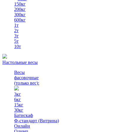
150кг
200кг
300кг
600кг
1т
2т
3т
5т
10т
Настольные весы
Весы
фасовочные
(только вес)
:
3кг
6кг
15кг
30кг
Батискаф
Ф-стандарт (Витрина)
Онлайн
Олимп