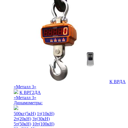
К ВРДА
«Металл 3»
К ВРГ2ДА
«Металл 3»
Динамометры:
500кг(5кН)
1т(10кН)
2т(20кН)
3т(30кН)
5т(50кН)
10т(100кН)