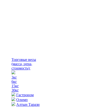
Торговые весы
(масса, цена,
стоимость)
:
3кг
6кг
15кг
30кг
Гастроном
Олимп
Алтын Тарази