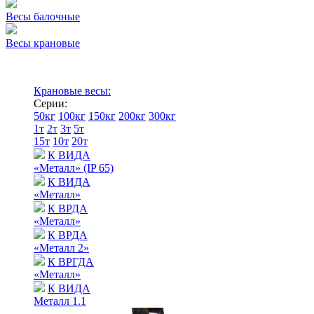
Весы балочные
Весы крановые
Крановые весы:
Серии:
50кг
100кг
150кг
200кг
300кг
1т
2т
3т
5т
15т
10т
20т
К ВИДА
«Металл» (IP 65)
К ВИДА
«Металл»
К ВРДА
«Металл»
К ВРДА
«Металл 2»
К ВРГДА
«Металл»
К ВИДА
Металл 1.1