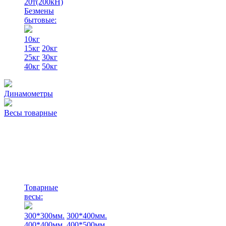
20т(200кН)
Безмены
бытовые:
10кг
15кг
20кг
25кг
30кг
40кг
50кг
Динамометры
Весы товарные
Товарные
весы:
300*300мм.
300*400мм.
400*400мм.
400*500мм.