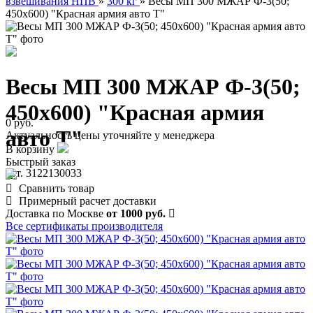
взвешивания НПВ
»
300 кг
»
Весы МП 300 МЖАР Ф-3(50;
450х600) "Красная армия авто Т"
Весы МП 300 МЖАР Ф-3(50;
450х600) "Красная армия
0 руб.
авто Т"
Актуальность цены уточняйте у менеджера
В корзину
Быстрый заказ
арт. 3122130033
Сравнить товар
Примерный расчет доставки
Доставка по Москве
от 1000 руб.
Все сертификаты производителя