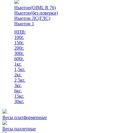
Ньютон(OIML R 76)
Ньютон(без поверки)
Ньютон ЛС(ГЛС)
Ньютон 1
НПВ:
100г.
150г.
200г.
300г.
600г.
1кг.
1,5кг.
2кг.
2,5кг.
3кг.
6кг.
15кг.
30кг.
Весы платформенные
Весы паллетные