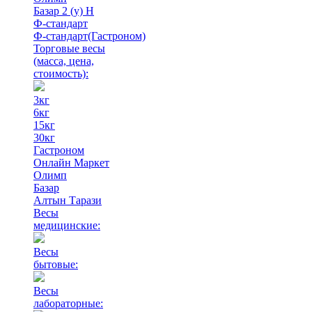
Базар 2 (у) Н
Ф-стандарт
Ф-стандарт(Гастроном)
Торговые весы
(масса, цена,
стоимость)
:
3кг
6кг
15кг
30кг
Гастроном
Онлайн Маркет
Олимп
Базар
Алтын Тарази
Весы
медицинские:
Весы
бытовые:
Весы
лабораторные: