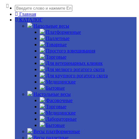
Главная
КАТАЛОГ
Напольные весы
Платформенные
Паллетные
Товарные
Простого взвешивания
Торговые
Для ветеринарных клиник
Для мелкого рогатого скота
Для крупного рогатого скота
Медицинские
Бытовые
Настольные весы
Фасовочные
Торговые
Медицинские
Лабораторные
Бытовые
Весы платформенные
Весы паллетные