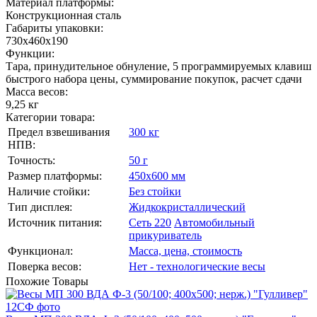
Материал платформы:
Конструкционная сталь
Габариты упаковки:
730х460х190
Функции:
Тара, принудительное обнуление, 5 программируемых клавиш
быстрого набора цены, суммирование покупок, расчет сдачи
Масса весов:
9,25 кг
Категории товара:
Предел взвешивания
300 кг
НПВ:
Точность:
50 г
Размер платформы:
450х600 мм
Наличие стойки:
Без стойки
Тип дисплея:
Жидкокристаллический
Источник питания:
Сеть 220
Автомобильный
прикуриватель
Функционал:
Масса, цена, стоимость
Поверка весов:
Нет - технологические весы
Похожие
Товары