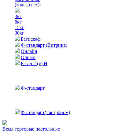
(только вес)
:
3кг
6кг
15кг
30кг
Батискаф
Ф-стандарт (Витрина)
Онлайн
Олимп
Базар 2 (у) Н
Ф-стандарт
Ф-стандарт(Гастроном)
Весы торговые настольные