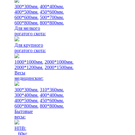
300*300мм.
400*400мм.
400*500мм.
450*600мм.
600*600мм.
500*700мм.
600*800мм.
800*800мм.
Для мелкого
рогатого скота:
Для крупного
рогатого скота:
1000*1000мм.
2000*1000мм.
2000*1200мм.
2000*1500мм.
Весы
медицинские:
300*300мм.
310*360мм.
300*400мм.
400*400мм.
400*500мм.
450*600мм.
600*800мм.
800*800мм.
Бытовые
весы:
НПВ:
60кг