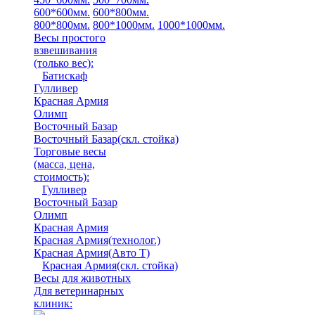
600*600мм.
600*800мм.
800*800мм.
800*1000мм.
1000*1000мм.
Весы простого
взвешивания
(только вес)
:
Батискаф
Гулливер
Красная Армия
Олимп
Восточный Базар
Восточный Базар(скл. стойка)
Торговые весы
(масса, цена,
стоимость)
:
Гулливер
Восточный Базар
Олимп
Красная Армия
Красная Армия(технолог.)
Красная Армия(Авто Т)
Красная Армия(скл. стойка)
Весы для животных
Для ветеринарных
клиник: