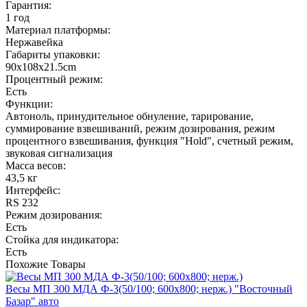
Гарантия:
1 год
Материал платформы:
Нержавейка
Габариты упаковки:
90х108х21.5cm
Процентный режим:
Есть
Функции:
Автоноль, принудительное обнуление, тарирование,
суммирование взвешиваний, режим дозирования, режим
процентного взвешивания, функция "Hold", счетный режим,
звуковая сигнализация
Масса весов:
43,5 кг
Интерфейс:
RS 232
Режим дозирования:
Есть
Стойка для индикатора:
Есть
Похожие
Товары
Весы МП 300 МДА Ф-3(50/100; 600х800; нерж.) "Восточный
Базар" авто