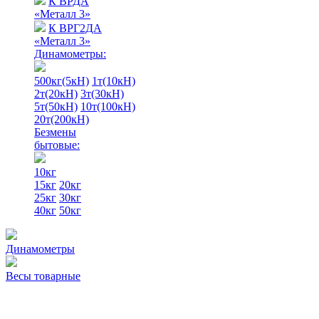
К ВРДА
«Металл 3»
К ВРГ2ДА
«Металл 3»
Динамометры:
500кг(5кН)
1т(10кН)
2т(20кН)
3т(30кН)
5т(50кН)
10т(100кН)
20т(200кН)
Безмены
бытовые:
10кг
15кг
20кг
25кг
30кг
40кг
50кг
Динамометры
Весы товарные