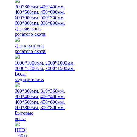
300*300мм.
400*400мм.
400*500мм.
450*600мм.
600*600мм.
500*700мм.
600*800мм.
800*800мм.
Для мелкого
рогатого скота:
Для крупного
рогатого скота:
1000*1000мм.
2000*1000мм.
2000*1200мм.
2000*1500мм.
Весы
медицинские:
300*300мм.
310*360мм.
300*400мм.
400*400мм.
400*500мм.
450*600мм.
600*800мм.
800*800мм.
Бытовые
весы:
НПВ:
60кг