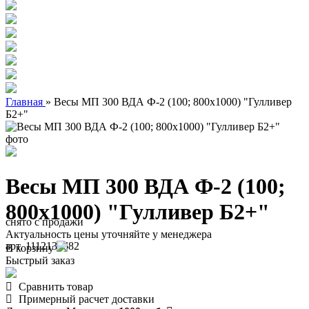
Главная
»
Весы МП 300 ВДА Ф-2 (100; 800х1000) "Гулливер
Б2+"
Весы МП 300 ВДА Ф-2 (100;
800х1000) "Гулливер Б2+"
снято с продажи
Актуальность цены уточняйте у менеджера
арт. 1112139682
В корзину
Быстрый заказ
Сравнить товар
Примерный расчет доставки