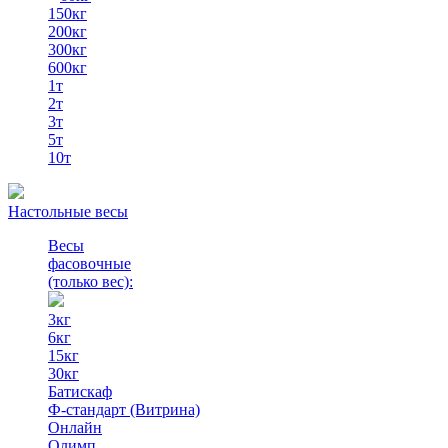
150кг
200кг
300кг
600кг
1т
2т
3т
5т
10т
Настольные весы
Весы
фасовочные
(только вес)
:
3кг
6кг
15кг
30кг
Батискаф
Ф-стандарт (Витрина)
Онлайн
Олимп