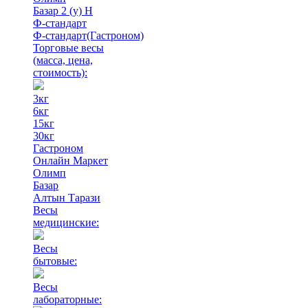
Базар 2 (у) Н
Ф-стандарт
Ф-стандарт(Гастроном)
Торговые весы
(масса, цена,
стоимость)
:
3кг
6кг
15кг
30кг
Гастроном
Онлайн Маркет
Олимп
Базар
Алтын Тарази
Весы
медицинские:
Весы
бытовые:
Весы
лабораторные: