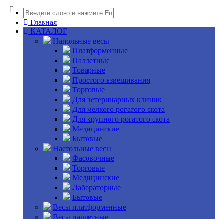
Главная
КАТАЛОГ
Напольные весы
Платформенные
Паллетные
Товарные
Простого взвешивания
Торговые
Для ветеринарных клиник
Для мелкого рогатого скота
Для крупного рогатого скота
Медицинские
Бытовые
Настольные весы
Фасовочные
Торговые
Медицинские
Лабораторные
Бытовые
Весы платформенные
Весы паллетные