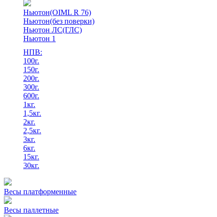
Ньютон(OIML R 76)
Ньютон(без поверки)
Ньютон ЛС(ГЛС)
Ньютон 1
НПВ:
100г.
150г.
200г.
300г.
600г.
1кг.
1,5кг.
2кг.
2,5кг.
3кг.
6кг.
15кг.
30кг.
Весы платформенные
Весы паллетные