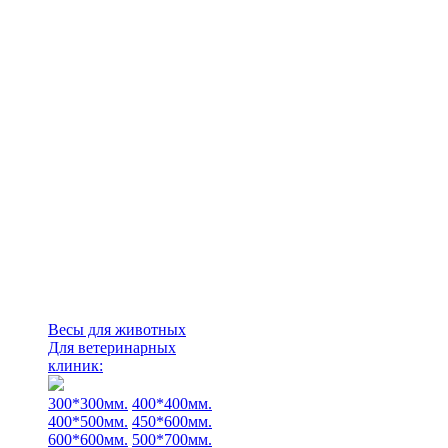
Весы для животных
Для ветеринарных
клиник:
300*300мм.
400*400мм.
400*500мм.
450*600мм.
600*600мм.
500*700мм.