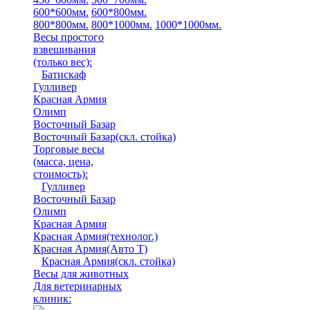
600*600мм.
600*800мм.
800*800мм.
800*1000мм.
1000*1000мм.
Весы простого
взвешивания
(только вес)
:
Батискаф
Гулливер
Красная Армия
Олимп
Восточный Базар
Восточный Базар(скл. стойка)
Торговые весы
(масса, цена,
стоимость)
:
Гулливер
Восточный Базар
Олимп
Красная Армия
Красная Армия(технолог.)
Красная Армия(Авто Т)
Красная Армия(скл. стойка)
Весы для животных
Для ветеринарных
клиник: