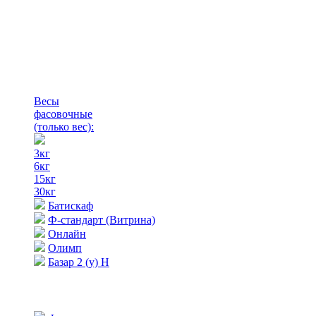
Весы
фасовочные
(только вес)
:
3кг
6кг
15кг
30кг
Батискаф
Ф-стандарт (Витрина)
Онлайн
Олимп
Базар 2 (у) Н