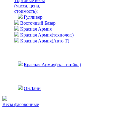
Торговые весы
(масса, цена,
стоимость)
:
Гулливер
Восточный Базар
Красная Армия
Красная Армия(технолог.)
Красная Армия(Авто Т)
Красная Армия(скл. стойка)
ОнЛайн
Весы фасовочные