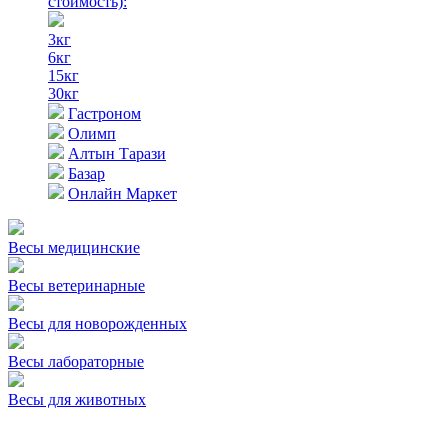
стоимость)
:
3кг
6кг
15кг
30кг
Гастроном
Олимп
Алтын Тарази
Базар
Онлайн Маркет
Весы медицинские
Весы ветеринарные
Весы для новорожденных
Весы лабораторные
Весы для животных