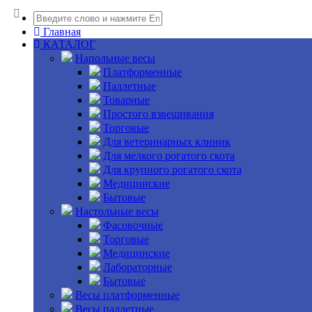
Главная
КАТАЛОГ
Напольные весы
Платформенные
Паллетные
Товарные
Простого взвешивания
Торговые
Для ветеринарных клиник
Для мелкого рогатого скота
Для крупного рогатого скота
Медицинские
Бытовые
Настольные весы
Фасовочные
Торговые
Медицинские
Лабораторные
Бытовые
Весы платформенные
Весы паллетные