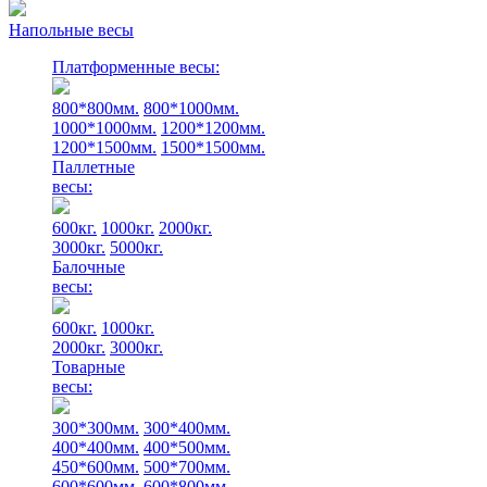
Напольные весы
Платформенные весы:
800*800мм.
800*1000мм.
1000*1000мм.
1200*1200мм.
1200*1500мм.
1500*1500мм.
Паллетные
весы:
600кг.
1000кг.
2000кг.
3000кг.
5000кг.
Балочные
весы:
600кг.
1000кг.
2000кг.
3000кг.
Товарные
весы:
300*300мм.
300*400мм.
400*400мм.
400*500мм.
450*600мм.
500*700мм.
600*600мм.
600*800мм.