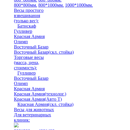
800*800мм.
800*1000мм.
1000*1000мм.
Весы простого
взвешивания
(только вес)
:
Батискаф
Гулливер
Красная Армия
Олимп
Восточный Базар
Восточный Базар(скл. стойка)
Торговые весы
(масса, цена,
стоимость)
:
Гулливер
Восточный Базар
Олимп
Красная Армия
Красная Армия(технолог.)
Красная Армия(Авто Т)
Красная Армия(скл. стойка)
Весы для животных
Для ветеринарных
клиник: