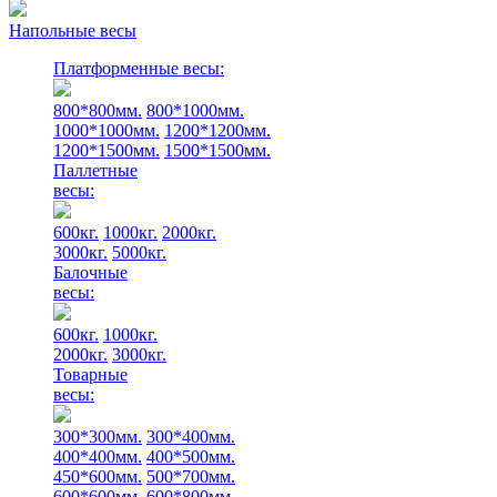
Напольные весы
Платформенные весы:
800*800мм.
800*1000мм.
1000*1000мм.
1200*1200мм.
1200*1500мм.
1500*1500мм.
Паллетные
весы:
600кг.
1000кг.
2000кг.
3000кг.
5000кг.
Балочные
весы:
600кг.
1000кг.
2000кг.
3000кг.
Товарные
весы:
300*300мм.
300*400мм.
400*400мм.
400*500мм.
450*600мм.
500*700мм.
600*600мм.
600*800мм.