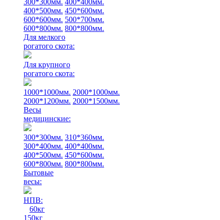
300*300мм.
400*400мм.
400*500мм.
450*600мм.
600*600мм.
500*700мм.
600*800мм.
800*800мм.
Для мелкого
рогатого скота:
Для крупного
рогатого скота:
1000*1000мм.
2000*1000мм.
2000*1200мм.
2000*1500мм.
Весы
медицинские:
300*300мм.
310*360мм.
300*400мм.
400*400мм.
400*500мм.
450*600мм.
600*800мм.
800*800мм.
Бытовые
весы:
НПВ:
60кг
150кг