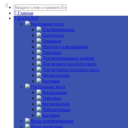
Главная
КАТАЛОГ
Напольные весы
Платформенные
Паллетные
Товарные
Простого взвешивания
Торговые
Для ветеринарных клиник
Для мелкого рогатого скота
Для крупного рогатого скота
Медицинские
Бытовые
Настольные весы
Фасовочные
Торговые
Медицинские
Лабораторные
Бытовые
Весы платформенные
Весы паллетные