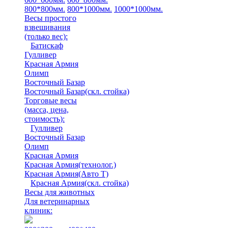
800*800мм.
800*1000мм.
1000*1000мм.
Весы простого
взвешивания
(только вес)
:
Батискаф
Гулливер
Красная Армия
Олимп
Восточный Базар
Восточный Базар(скл. стойка)
Торговые весы
(масса, цена,
стоимость)
:
Гулливер
Восточный Базар
Олимп
Красная Армия
Красная Армия(технолог.)
Красная Армия(Авто Т)
Красная Армия(скл. стойка)
Весы для животных
Для ветеринарных
клиник: