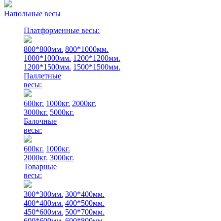
Напольные весы
Платформенные весы:
800*800мм.
800*1000мм.
1000*1000мм.
1200*1200мм.
1200*1500мм.
1500*1500мм.
Паллетные
весы:
600кг.
1000кг.
2000кг.
3000кг.
5000кг.
Балочные
весы:
600кг.
1000кг.
2000кг.
3000кг.
Товарные
весы:
300*300мм.
300*400мм.
400*400мм.
400*500мм.
450*600мм.
500*700мм.
600*600мм.
600*800мм.