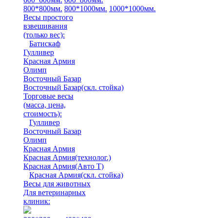
800*800мм.
800*1000мм.
1000*1000мм.
Весы простого
взвешивания
(только вес)
:
Батискаф
Гулливер
Красная Армия
Олимп
Восточный Базар
Восточный Базар(скл. стойка)
Торговые весы
(масса, цена,
стоимость)
:
Гулливер
Восточный Базар
Олимп
Красная Армия
Красная Армия(технолог.)
Красная Армия(Авто Т)
Красная Армия(скл. стойка)
Весы для животных
Для ветеринарных
клиник: