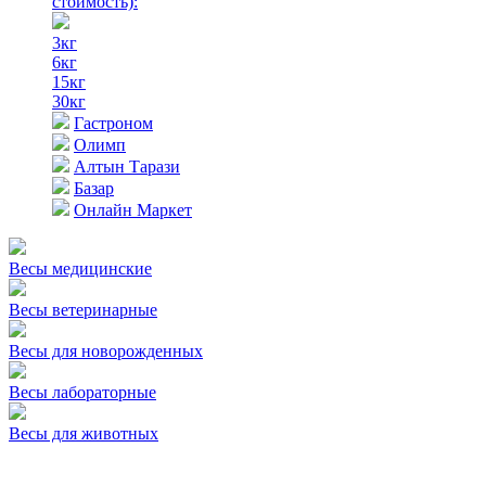
стоимость)
:
3кг
6кг
15кг
30кг
Гастроном
Олимп
Алтын Тарази
Базар
Онлайн Маркет
Весы медицинские
Весы ветеринарные
Весы для новорожденных
Весы лабораторные
Весы для животных