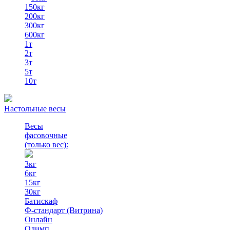
150кг
200кг
300кг
600кг
1т
2т
3т
5т
10т
Настольные весы
Весы
фасовочные
(только вес)
:
3кг
6кг
15кг
30кг
Батискаф
Ф-стандарт (Витрина)
Онлайн
Олимп