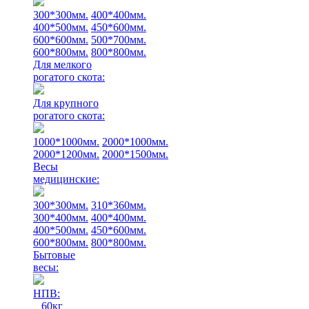
300*300мм.
400*400мм.
400*500мм.
450*600мм.
600*600мм.
500*700мм.
600*800мм.
800*800мм.
Для мелкого
рогатого скота:
Для крупного
рогатого скота:
1000*1000мм.
2000*1000мм.
2000*1200мм.
2000*1500мм.
Весы
медицинские:
300*300мм.
310*360мм.
300*400мм.
400*400мм.
400*500мм.
450*600мм.
600*800мм.
800*800мм.
Бытовые
весы:
НПВ:
60кг