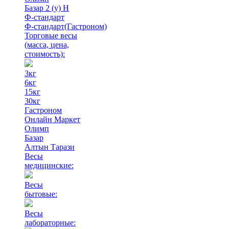
Базар 2 (у) Н
Ф-стандарт
Ф-стандарт(Гастроном)
Торговые весы
(масса, цена,
стоимость)
:
3кг
6кг
15кг
30кг
Гастроном
Онлайн Маркет
Олимп
Базар
Алтын Тарази
Весы
медицинские:
Весы
бытовые:
Весы
лабораторные: