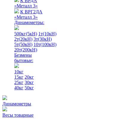
К ВРДА
«Металл 3»
К ВРГ2ДА
«Металл 3»
Динамометры:
500кг(5кН)
1т(10кН)
2т(20кН)
3т(30кН)
5т(50кН)
10т(100кН)
20т(200кН)
Безмены
бытовые:
10кг
15кг
20кг
25кг
30кг
40кг
50кг
Динамометры
Весы товарные