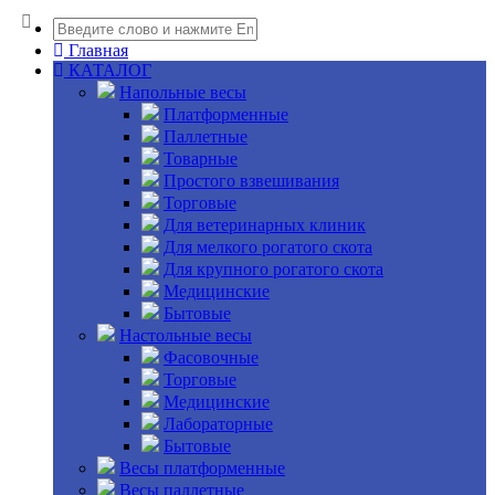
Главная
КАТАЛОГ
Напольные весы
Платформенные
Паллетные
Товарные
Простого взвешивания
Торговые
Для ветеринарных клиник
Для мелкого рогатого скота
Для крупного рогатого скота
Медицинские
Бытовые
Настольные весы
Фасовочные
Торговые
Медицинские
Лабораторные
Бытовые
Весы платформенные
Весы паллетные