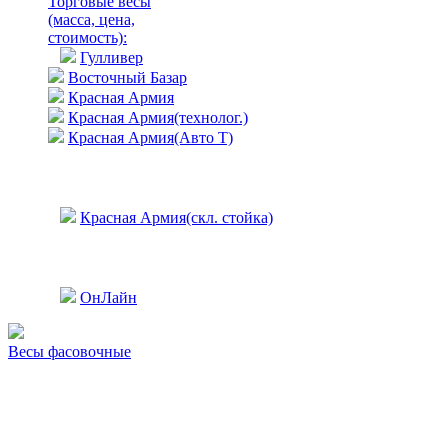
Торговые весы
(масса, цена,
стоимость)
:
Гулливер
Восточный Базар
Красная Армия
Красная Армия(технолог.)
Красная Армия(Авто Т)
Красная Армия(скл. стойка)
ОнЛайн
Весы фасовочные