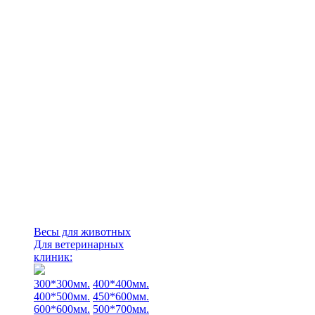
Весы для животных
Для ветеринарных
клиник:
300*300мм.
400*400мм.
400*500мм.
450*600мм.
600*600мм.
500*700мм.