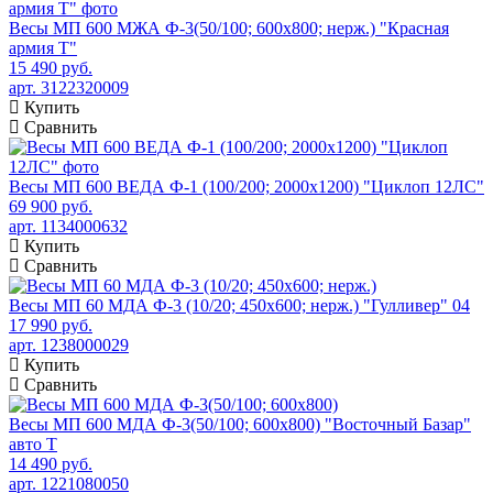
Весы МП 600 МЖА Ф-3(50/100; 600х800; нерж.) "Красная
армия Т"
15 490 руб.
арт. 3122320009
Купить
Сравнить
Весы МП 600 ВЕДА Ф-1 (100/200; 2000х1200) "Циклоп 12ЛС"
69 900 руб.
арт. 1134000632
Купить
Сравнить
Весы МП 60 МДА Ф-3 (10/20; 450х600; нерж.) "Гулливер" 04
17 990 руб.
арт. 1238000029
Купить
Сравнить
Весы МП 600 МДА Ф-3(50/100; 600х800) "Восточный Базар"
авто Т
14 490 руб.
арт. 1221080050