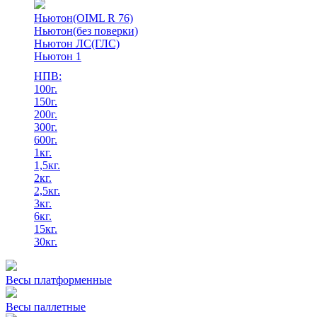
Ньютон(OIML R 76)
Ньютон(без поверки)
Ньютон ЛС(ГЛС)
Ньютон 1
НПВ:
100г.
150г.
200г.
300г.
600г.
1кг.
1,5кг.
2кг.
2,5кг.
3кг.
6кг.
15кг.
30кг.
Весы платформенные
Весы паллетные