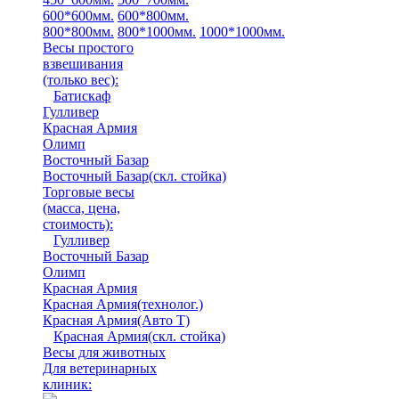
600*600мм.
600*800мм.
800*800мм.
800*1000мм.
1000*1000мм.
Весы простого
взвешивания
(только вес)
:
Батискаф
Гулливер
Красная Армия
Олимп
Восточный Базар
Восточный Базар(скл. стойка)
Торговые весы
(масса, цена,
стоимость)
:
Гулливер
Восточный Базар
Олимп
Красная Армия
Красная Армия(технолог.)
Красная Армия(Авто Т)
Красная Армия(скл. стойка)
Весы для животных
Для ветеринарных
клиник: