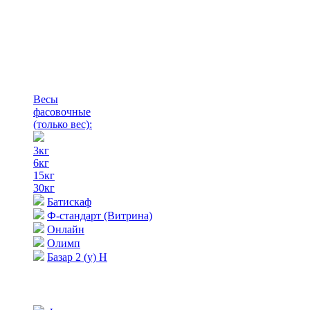
Весы
фасовочные
(только вес)
:
3кг
6кг
15кг
30кг
Батискаф
Ф-стандарт (Витрина)
Онлайн
Олимп
Базар 2 (у) Н