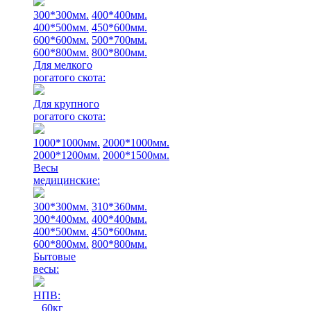
300*300мм.
400*400мм.
400*500мм.
450*600мм.
600*600мм.
500*700мм.
600*800мм.
800*800мм.
Для мелкого
рогатого скота:
Для крупного
рогатого скота:
1000*1000мм.
2000*1000мм.
2000*1200мм.
2000*1500мм.
Весы
медицинские:
300*300мм.
310*360мм.
300*400мм.
400*400мм.
400*500мм.
450*600мм.
600*800мм.
800*800мм.
Бытовые
весы:
НПВ:
60кг