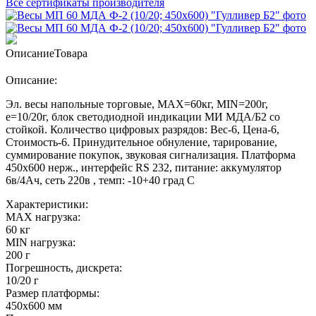
Все сертификаты производителя
Описание
Товара
Описание:
Эл. весы напольные торговые, МАХ=60кг, MIN=200г,
e=10/20г, блок светодиодной индикации МИ МДА/Б2 со
стойкой. Количество цифровых разрядов: Вес-6, Цена-6,
Стоимость-6. Принудительное обнуление, тарирование,
суммирование покупок, звуковая сигнализация. Платформа
450х600 нерж., интерфейс RS 232, питание: аккумулятор
6в/4Ач, сеть 220в , темп: -10+40 град С
Характеристики:
MAX нагрузка:
60 кг
MIN нагрузка:
200 г
Погрешность, дискрета:
10/20 г
Размер платформы:
450х600 мм