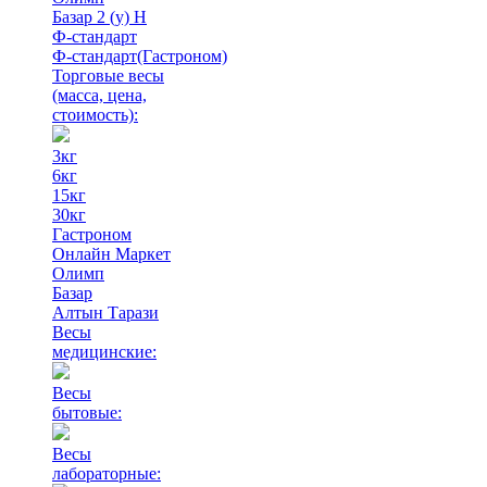
Базар 2 (у) Н
Ф-стандарт
Ф-стандарт(Гастроном)
Торговые весы
(масса, цена,
стоимость)
:
3кг
6кг
15кг
30кг
Гастроном
Онлайн Маркет
Олимп
Базар
Алтын Тарази
Весы
медицинские:
Весы
бытовые:
Весы
лабораторные: