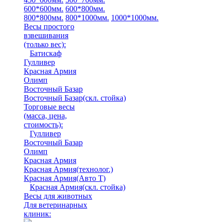
600*600мм.
600*800мм.
800*800мм.
800*1000мм.
1000*1000мм.
Весы простого
взвешивания
(только вес)
:
Батискаф
Гулливер
Красная Армия
Олимп
Восточный Базар
Восточный Базар(скл. стойка)
Торговые весы
(масса, цена,
стоимость)
:
Гулливер
Восточный Базар
Олимп
Красная Армия
Красная Армия(технолог.)
Красная Армия(Авто Т)
Красная Армия(скл. стойка)
Весы для животных
Для ветеринарных
клиник: