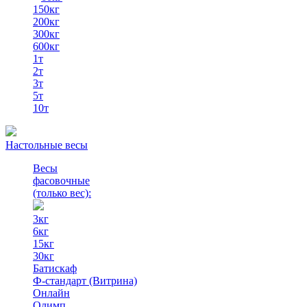
150кг
200кг
300кг
600кг
1т
2т
3т
5т
10т
Настольные весы
Весы
фасовочные
(только вес)
:
3кг
6кг
15кг
30кг
Батискаф
Ф-стандарт (Витрина)
Онлайн
Олимп