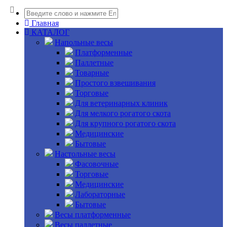
Главная
КАТАЛОГ
Напольные весы
Платформенные
Паллетные
Товарные
Простого взвешивания
Торговые
Для ветеринарных клиник
Для мелкого рогатого скота
Для крупного рогатого скота
Медицинские
Бытовые
Настольные весы
Фасовочные
Торговые
Медицинские
Лабораторные
Бытовые
Весы платформенные
Весы паллетные