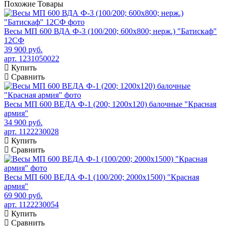
Похожие
Товары
Весы МП 600 ВДА Ф-3 (100/200; 600х800; нерж.) "Батискаф"
12СФ
39 900 руб.
арт. 1231050022
Купить
Сравнить
Весы МП 600 ВЕДА Ф-1 (200; 1200х120) балочные "Красная
армия"
34 900 руб.
арт. 1122230028
Купить
Сравнить
Весы МП 600 ВЕДА Ф-1 (100/200; 2000х1500) "Красная
армия"
69 900 руб.
арт. 1122230054
Купить
Сравнить