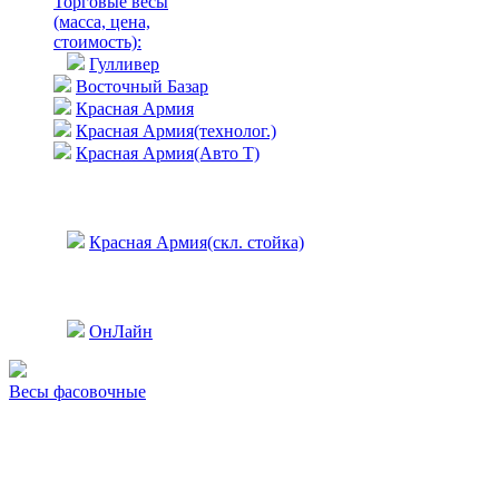
Торговые весы
(масса, цена,
стоимость)
:
Гулливер
Восточный Базар
Красная Армия
Красная Армия(технолог.)
Красная Армия(Авто Т)
Красная Армия(скл. стойка)
ОнЛайн
Весы фасовочные