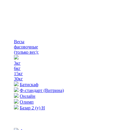
Весы
фасовочные
(только вес)
:
3кг
6кг
15кг
30кг
Батискаф
Ф-стандарт (Витрина)
Онлайн
Олимп
Базар 2 (у) Н