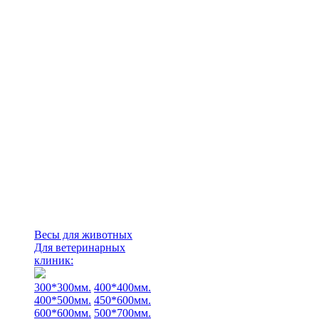
Весы для животных
Для ветеринарных
клиник:
300*300мм.
400*400мм.
400*500мм.
450*600мм.
600*600мм.
500*700мм.