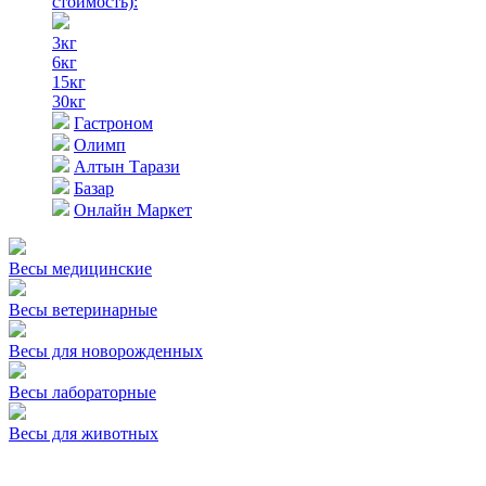
стоимость)
:
3кг
6кг
15кг
30кг
Гастроном
Олимп
Алтын Тарази
Базар
Онлайн Маркет
Весы медицинские
Весы ветеринарные
Весы для новорожденных
Весы лабораторные
Весы для животных