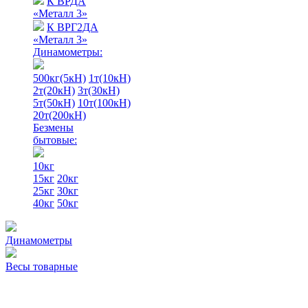
К ВРДА
«Металл 3»
К ВРГ2ДА
«Металл 3»
Динамометры:
500кг(5кН)
1т(10кН)
2т(20кН)
3т(30кН)
5т(50кН)
10т(100кН)
20т(200кН)
Безмены
бытовые:
10кг
15кг
20кг
25кг
30кг
40кг
50кг
Динамометры
Весы товарные