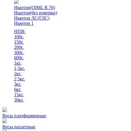
Ньютон(OIML R 76)
Ньютон(без поверки)
Ньютон ЛС(ГЛС)
Ньютон 1
НПВ:
100г.
150г.
200г.
300г.
600г.
1кг.
1,5кг.
2кг.
2,5кг.
3кг.
6кг.
15кг.
30кг.
Весы платформенные
Весы паллетные