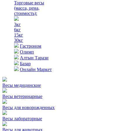
Торговые весы
(масса, цена,
стоимость)
:
3кг
6кг
15кг
30кг
Гастроном
Олимп
Алтын Тарази
Базар
Онлайн Маркет
Весы медицинские
Весы ветеринарные
Весы для новорожденных
Весы лабораторные
Весы для животных