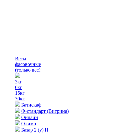
Весы
фасовочные
(только вес)
:
3кг
6кг
15кг
30кг
Батискаф
Ф-стандарт (Витрина)
Онлайн
Олимп
Базар 2 (у) Н