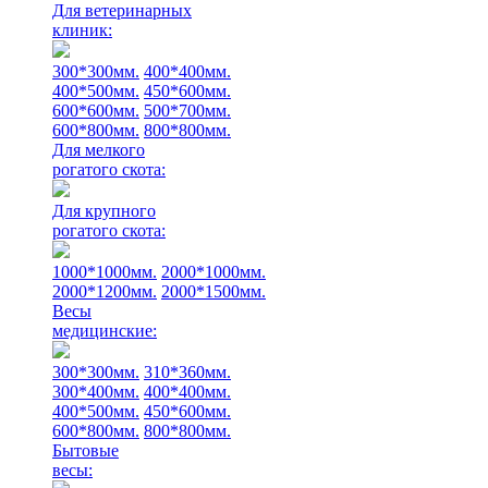
Для ветеринарных
клиник:
300*300мм.
400*400мм.
400*500мм.
450*600мм.
600*600мм.
500*700мм.
600*800мм.
800*800мм.
Для мелкого
рогатого скота:
Для крупного
рогатого скота:
1000*1000мм.
2000*1000мм.
2000*1200мм.
2000*1500мм.
Весы
медицинские:
300*300мм.
310*360мм.
300*400мм.
400*400мм.
400*500мм.
450*600мм.
600*800мм.
800*800мм.
Бытовые
весы: