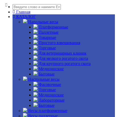
Главная
КАТАЛОГ
Напольные весы
Платформенные
Паллетные
Товарные
Простого взвешивания
Торговые
Для ветеринарных клиник
Для мелкого рогатого скота
Для крупного рогатого скота
Медицинские
Бытовые
Настольные весы
Фасовочные
Торговые
Медицинские
Лабораторные
Бытовые
Весы платформенные
Весы паллетные