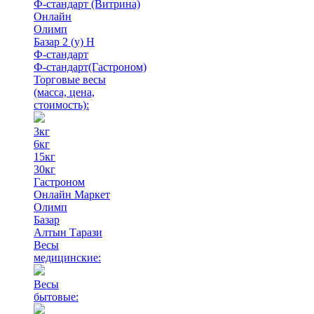
Ф-стандарт (Витрина)
Онлайн
Олимп
Базар 2 (у) Н
Ф-стандарт
Ф-стандарт(Гастроном)
Торговые весы
(масса, цена,
стоимость)
:
3кг
6кг
15кг
30кг
Гастроном
Онлайн Маркет
Олимп
Базар
Алтын Тарази
Весы
медицинские:
Весы
бытовые: