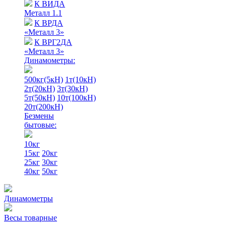
К ВИДА
Металл 1.1
К ВРДА
«Металл 3»
К ВРГ2ДА
«Металл 3»
Динамометры:
500кг(5кН)
1т(10кН)
2т(20кН)
3т(30кН)
5т(50кН)
10т(100кН)
20т(200кН)
Безмены
бытовые:
10кг
15кг
20кг
25кг
30кг
40кг
50кг
Динамометры
Весы товарные