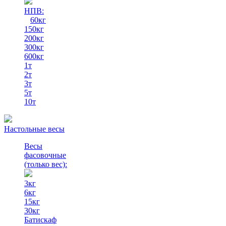
НПВ:
60кг
150кг
200кг
300кг
600кг
1т
2т
3т
5т
10т
Настольные весы
Весы
фасовочные
(только вес)
:
3кг
6кг
15кг
30кг
Батискаф