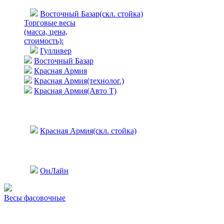
Восточный Базар(скл. стойка)
Торговые весы
(масса, цена,
стоимость)
:
Гулливер
Восточный Базар
Красная Армия
Красная Армия(технолог.)
Красная Армия(Авто Т)
Красная Армия(скл. стойка)
ОнЛайн
Весы фасовочные