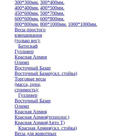
300*300мм.
300*400мм.
400*400мм.
400*500мм.
450*600мм.
500*700мм.
600*600мм.
600*800мм.
800*800мм.
800*1000мм.
1000*1000мм.
Весы простого
взвешивания
(только вес)
:
Батискаф
Гулливер
Красная Армия
Олимп
Восточный Базар
Восточный Базар(скл. стойка)
Торговые весы
(масса, цена,
стоимость)
:
Гулливер
Восточный Базар
Олимп
Красная Армия
Красная Армия(технолог.)
Красная Армия(Авто Т)
Красная Армия(скл. стойка)
Весы для животных