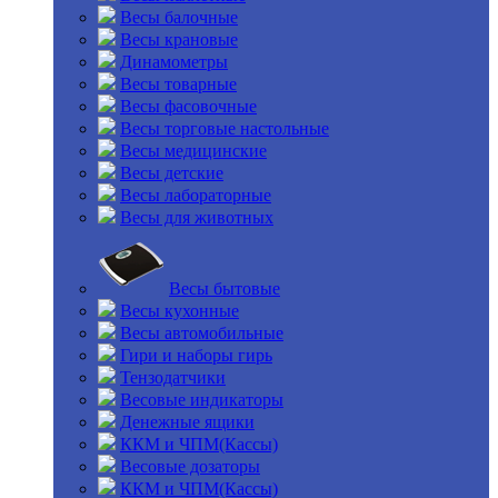
Весы балочные
Весы крановые
Динамометры
Весы товарные
Весы фасовочные
Весы торговые настольные
Весы медицинские
Весы детские
Весы лабораторные
Весы для животных
Весы бытовые
Весы кухонные
Весы автомобильные
Гири и наборы гирь
Тензодатчики
Весовые индикаторы
Денежные ящики
ККМ и ЧПМ(Кассы)
Весовые дозаторы
ККМ и ЧПМ(Кассы)