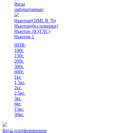
Весы
лабораторные:
Ньютон(OIML R 76)
Ньютон(без поверки)
Ньютон ЛС(ГЛС)
Ньютон 1
НПВ:
100г.
150г.
200г.
300г.
600г.
1кг.
1,5кг.
2кг.
2,5кг.
3кг.
6кг.
15кг.
30кг.
Весы платформенные