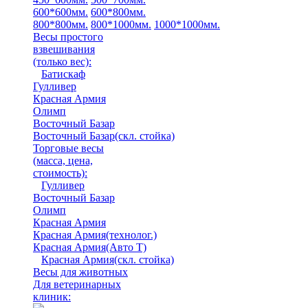
600*600мм.
600*800мм.
800*800мм.
800*1000мм.
1000*1000мм.
Весы простого
взвешивания
(только вес)
:
Батискаф
Гулливер
Красная Армия
Олимп
Восточный Базар
Восточный Базар(скл. стойка)
Торговые весы
(масса, цена,
стоимость)
:
Гулливер
Восточный Базар
Олимп
Красная Армия
Красная Армия(технолог.)
Красная Армия(Авто Т)
Красная Армия(скл. стойка)
Весы для животных
Для ветеринарных
клиник: