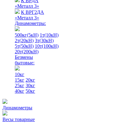
К ВРДА
«Металл 3»
К ВРГ2ДА
«Металл 3»
Динамометры:
500кг(5кН)
1т(10кН)
2т(20кН)
3т(30кН)
5т(50кН)
10т(100кН)
20т(200кН)
Безмены
бытовые:
10кг
15кг
20кг
25кг
30кг
40кг
50кг
Динамометры
Весы товарные