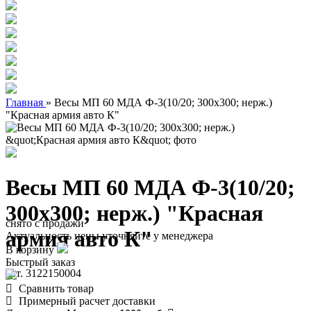
Главная
»
Весы МП 60 МДА Ф-3(10/20; 300х300; нерж.)
"Красная армия авто К"
Весы МП 60 МДА Ф-3(10/20;
300х300; нерж.) "Красная
снято с продажи
армия авто К"
Актуальность цены уточняйте у менеджера
В корзину
Быстрый заказ
арт. 3122150004
Сравнить товар
Примерный расчет доставки