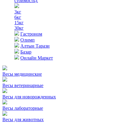
стоимость)
:
3кг
6кг
15кг
30кг
Гастроном
Олимп
Алтын Тарази
Базар
Онлайн Маркет
Весы медицинские
Весы ветеринарные
Весы для новорожденных
Весы лабораторные
Весы для животных