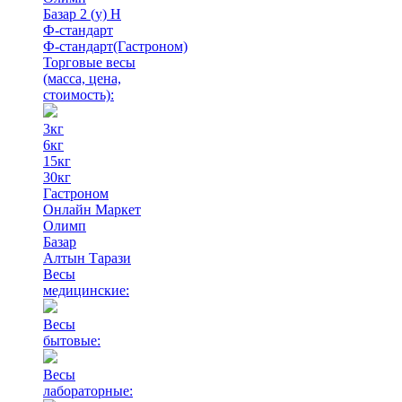
Базар 2 (у) Н
Ф-стандарт
Ф-стандарт(Гастроном)
Торговые весы
(масса, цена,
стоимость)
:
3кг
6кг
15кг
30кг
Гастроном
Онлайн Маркет
Олимп
Базар
Алтын Тарази
Весы
медицинские:
Весы
бытовые:
Весы
лабораторные: