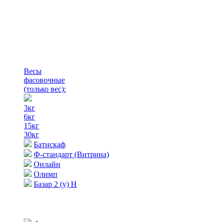
Весы
фасовочные
(только вес)
:
3кг
6кг
15кг
30кг
Батискаф
Ф-стандарт (Витрина)
Онлайн
Олимп
Базар 2 (у) Н