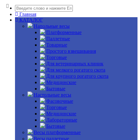
Главная
КАТАЛОГ
Напольные весы
Платформенные
Паллетные
Товарные
Простого взвешивания
Торговые
Для ветеринарных клиник
Для мелкого рогатого скота
Для крупного рогатого скота
Медицинские
Бытовые
Настольные весы
Фасовочные
Торговые
Медицинские
Лабораторные
Бытовые
Весы платформенные
Весы паллетные