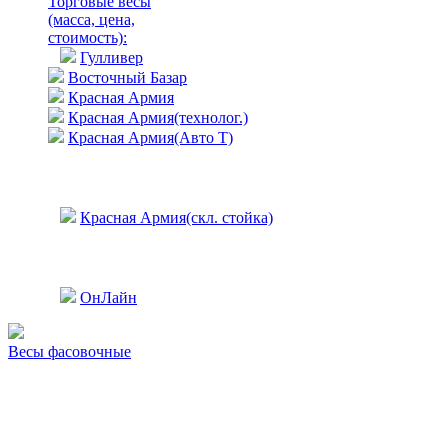
Торговые весы
(масса, цена,
стоимость)
:
Гулливер
Восточный Базар
Красная Армия
Красная Армия(технолог.)
Красная Армия(Авто Т)
Красная Армия(скл. стойка)
ОнЛайн
Весы фасовочные