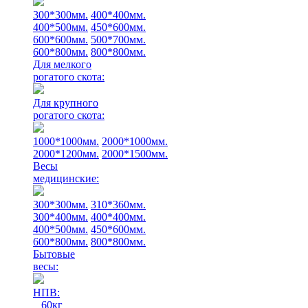
300*300мм.
400*400мм.
400*500мм.
450*600мм.
600*600мм.
500*700мм.
600*800мм.
800*800мм.
Для мелкого
рогатого скота:
Для крупного
рогатого скота:
1000*1000мм.
2000*1000мм.
2000*1200мм.
2000*1500мм.
Весы
медицинские:
300*300мм.
310*360мм.
300*400мм.
400*400мм.
400*500мм.
450*600мм.
600*800мм.
800*800мм.
Бытовые
весы:
НПВ:
60кг