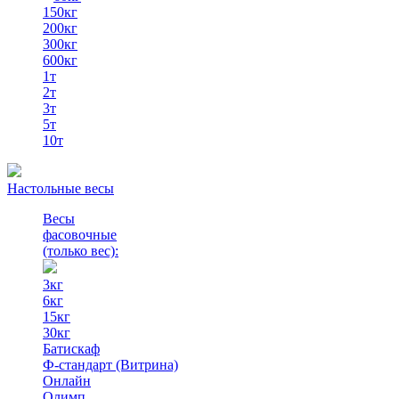
150кг
200кг
300кг
600кг
1т
2т
3т
5т
10т
Настольные весы
Весы
фасовочные
(только вес)
:
3кг
6кг
15кг
30кг
Батискаф
Ф-стандарт (Витрина)
Онлайн
Олимп