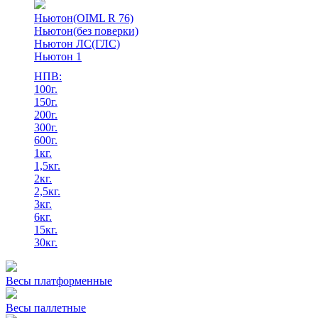
Ньютон(OIML R 76)
Ньютон(без поверки)
Ньютон ЛС(ГЛС)
Ньютон 1
НПВ:
100г.
150г.
200г.
300г.
600г.
1кг.
1,5кг.
2кг.
2,5кг.
3кг.
6кг.
15кг.
30кг.
Весы платформенные
Весы паллетные