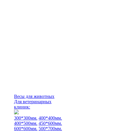
Весы для животных
Для ветеринарных
клиник:
300*300мм.
400*400мм.
400*500мм.
450*600мм.
600*600мм.
500*700мм.