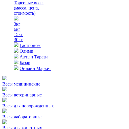
Торговые весы
(масса, цена,
стоимость)
:
3кг
6кг
15кг
30кг
Гастроном
Олимп
Алтын Тарази
Базар
Онлайн Маркет
Весы медицинские
Весы ветеринарные
Весы для новорожденных
Весы лабораторные
Весы для животных