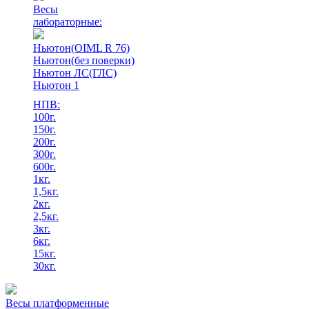
Весы
лабораторные:
Ньютон(OIML R 76)
Ньютон(без поверки)
Ньютон ЛС(ГЛС)
Ньютон 1
НПВ:
100г.
150г.
200г.
300г.
600г.
1кг.
1,5кг.
2кг.
2,5кг.
3кг.
6кг.
15кг.
30кг.
Весы платформенные