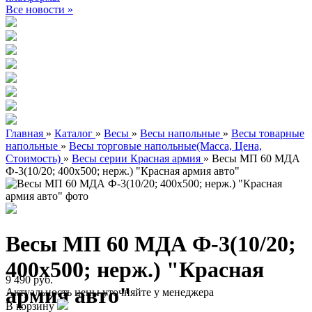
Все новости »
Главная
»
Каталог
»
Весы
»
Весы напольные
»
Весы товарные
напольные
»
Весы торговые напольные(Масса, Цена,
Стоимость)
»
Весы серии Красная армия
»
Весы МП 60 МДА
Ф-3(10/20; 400х500; нерж.) "Красная армия авто"
Весы МП 60 МДА Ф-3(10/20;
400х500; нерж.) "Красная
9 490 руб.
армия авто"
Актуальность цены уточняйте у менеджера
В корзину