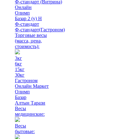
Ф-стандарт (Витрина)
Онлайн
Олимп
Базар 2 (у) Н
Ф-стандарт
Ф-стандарт(Гастроном)
Торговые весы
(масса, цена,
стоимость)
:
3кг
6кг
15кг
30кг
Гастроном
Онлайн Маркет
Олимп
Базар
Алтын Тарази
Весы
медицинские:
Весы
бытовые: