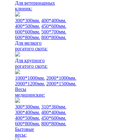
Для ветеринарных
клиник:
300*300мм.
400*400мм.
400*500мм.
450*600мм.
600*600мм.
500*700мм.
600*800мм.
800*800мм.
Для мелкого
рогатого скота:
Для крупного
рогатого скота:
1000*1000мм.
2000*1000мм.
2000*1200мм.
2000*1500мм.
Весы
медицинские:
300*300мм.
310*360мм.
300*400мм.
400*400мм.
400*500мм.
450*600мм.
600*800мм.
800*800мм.
Бытовые
весы: