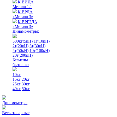
К ВИДА
Металл 1.1
К ВРДА
«Металл 3»
К ВРГ2ДА
«Металл 3»
Динамометры:
500кг(5кН)
1т(10кН)
2т(20кН)
3т(30кН)
5т(50кН)
10т(100кН)
20т(200кН)
Безмены
бытовые:
10кг
15кг
20кг
25кг
30кг
40кг
50кг
Динамометры
Весы товарные