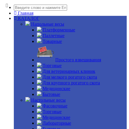
Главная
КАТАЛОГ
Напольные весы
Платформенные
Паллетные
Товарные
Простого взвешивания
Торговые
Для ветеринарных клиник
Для мелкого рогатого скота
Для крупного рогатого скота
Медицинские
Бытовые
Настольные весы
Фасовочные
Торговые
Медицинские
Лабораторные
Бытовые