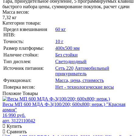
Тара, принудительное обнуление, 5 программируемых клавиш
быстрого набора цены, суммирование покупок, расчет сдачи
Масса весов:
7,32 кг
Категории товара:
Предел взвешивания
60 кг
НПВ:
Точность:
10 г
Размер платформы:
400х500 мм
Наличие стойки:
Без стойки
Тип дисплея:
Светодиодный
Источник питания:
Сеть 220
Автомобильный
прикуриватель
Функционал:
Масса, цена, стоимость
Поверка весов:
Нет - технологические весы
Похожие
Товары
Весы МП 600 МДА Ф-3(100/200; 600х800; нерж.) "Красная
армия"
16 990 руб.
арт. 3122110042
Купить
Сравнить