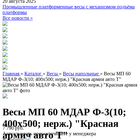
20 августа 2025
Промышленные платформенные весы с механизмом подъёма
платформы
Все новости »
Главная
»
Каталог
»
Весы
»
Весы напольные
»
Весы МП 60
МДАР Ф-3(10; 400х500; нерж.) "Красная армия авто Т"
Весы МП 60 МДАР Ф-3(10;
400х500; нерж.) "Красная
7 790 руб.
армия авто Т"
Актуальность цены уточняйте у менеджера
В корзину