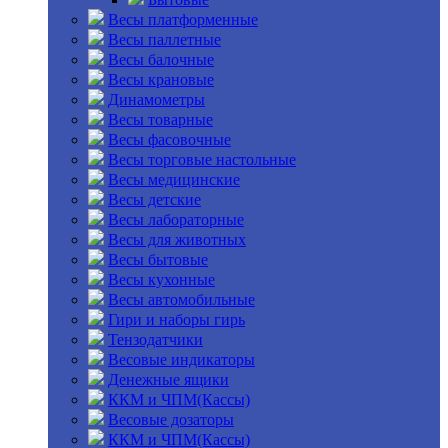
Весы платформенные
Весы паллетные
Весы балочные
Весы крановые
Динамометры
Весы товарные
Весы фасовочные
Весы торговые настольные
Весы медицинские
Весы детские
Весы лабораторные
Весы для животных
Весы бытовые
Весы кухонные
Весы автомобильные
Гири и наборы гирь
Тензодатчики
Весовые индикаторы
Денежные ящики
ККМ и ЧПМ(Кассы)
Весовые дозаторы
ККМ и ЧПМ(Кассы)