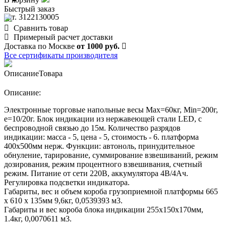
Быстрый заказ
арт. 3122130005
Сравнить товар
Примерный расчет доставки
Доставка по Москве
от 1000 руб.
Все сертификаты производителя
Описание
Товара
Описание:
Электронные торговые напольные весы Мах=60кг, Min=200г,
e=10/20г. Блок индикации из нержавеющей стали LED, с
беспроводной связью до 15м. Количество разрядов
индикации: масса - 5, цена - 5, стоимость - 6. платформа
400х500мм нерж. Функции: автоноль, принудительное
обнуление, тарирование, суммирование взвешиваний, режим
дозирования, режим процентного взвешивания, счетный
режим. Питание от сети 220В, аккумулятора 4В/4Ач.
Регулировка подсветки индикатора.
Габариты, вес и объем короба грузоприемной платформы 665
х 610 х 135мм 9,6кг, 0,0539393 м3.
Габариты и вес короба блока индикации 255х150х170мм,
1.4кг, 0,0070611 м3.