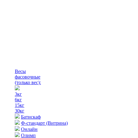
Весы
фасовочные
(только вес)
:
3кг
6кг
15кг
30кг
Батискаф
Ф-стандарт (Витрина)
Онлайн
Олимп