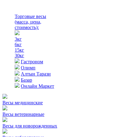
Торговые весы
(масса, цена,
стоимость)
:
3кг
6кг
15кг
30кг
Гастроном
Олимп
Алтын Тарази
Базар
Онлайн Маркет
Весы медицинские
Весы ветеринарные
Весы для новорожденных