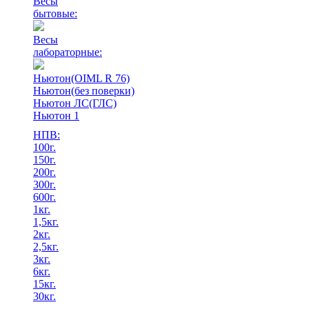
Весы
бытовые:
Весы
лабораторные:
Ньютон(OIML R 76)
Ньютон(без поверки)
Ньютон ЛС(ГЛС)
Ньютон 1
НПВ:
100г.
150г.
200г.
300г.
600г.
1кг.
1,5кг.
2кг.
2,5кг.
3кг.
6кг.
15кг.
30кг.