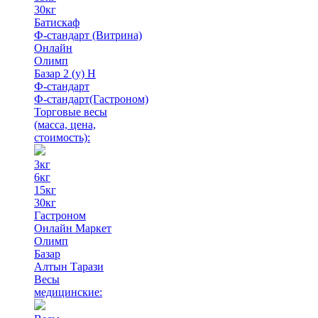
30кг
Батискаф
Ф-стандарт (Витрина)
Онлайн
Олимп
Базар 2 (у) Н
Ф-стандарт
Ф-стандарт(Гастроном)
Торговые весы
(масса, цена,
стоимость)
:
3кг
6кг
15кг
30кг
Гастроном
Онлайн Маркет
Олимп
Базар
Алтын Тарази
Весы
медицинские: