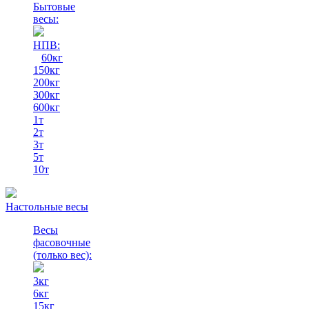
Бытовые
весы:
НПВ:
60кг
150кг
200кг
300кг
600кг
1т
2т
3т
5т
10т
Настольные весы
Весы
фасовочные
(только вес)
:
3кг
6кг
15кг