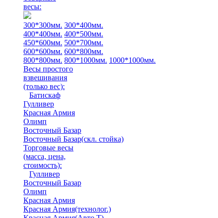
весы:
300*300мм.
300*400мм.
400*400мм.
400*500мм.
450*600мм.
500*700мм.
600*600мм.
600*800мм.
800*800мм.
800*1000мм.
1000*1000мм.
Весы простого
взвешивания
(только вес)
:
Батискаф
Гулливер
Красная Армия
Олимп
Восточный Базар
Восточный Базар(скл. стойка)
Торговые весы
(масса, цена,
стоимость)
:
Гулливер
Восточный Базар
Олимп
Красная Армия
Красная Армия(технолог.)
Красная Армия(Авто Т)