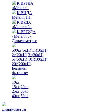
К ВРГДА
«Металл»
К ВИДА
Металл 1.1
К ВРДА
«Металл 3»
К ВРГ2ДА
«Металл 3»
Динамометры:
500кг(5кН)
1т(10кН)
2т(20кН)
3т(30кН)
5т(50кН)
10т(100кН)
20т(200кН)
Безмены
бытовые:
10кг
15кг
20кг
25кг
30кг
40кг
50кг
Динамометры