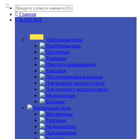
Главная
КАТАЛОГ
Напольные весы
Платформенные
Паллетные
Товарные
Простого взвешивания
Торговые
Для ветеринарных клиник
Для мелкого рогатого скота
Для крупного рогатого скота
Медицинские
Бытовые
Настольные весы
Фасовочные
Торговые
Медицинские
Лабораторные
Бытовые