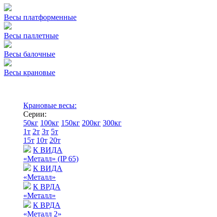
Весы платформенные
Весы паллетные
Весы балочные
Весы крановые
Крановые весы:
Серии:
50кг
100кг
150кг
200кг
300кг
1т
2т
3т
5т
15т
10т
20т
К ВИДА
«Металл» (IP 65)
К ВИДА
«Металл»
К ВРДА
«Металл»
К ВРДА
«Металл 2»