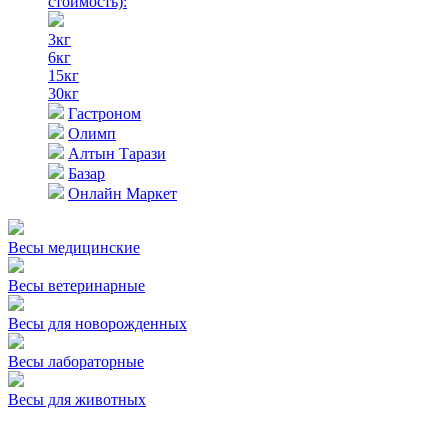
стоимость)
:
3кг
6кг
15кг
30кг
Гастроном
Олимп
Алтын Тарази
Базар
Онлайн Маркет
Весы медицинские
Весы ветеринарные
Весы для новорожденных
Весы лабораторные
Весы для животных