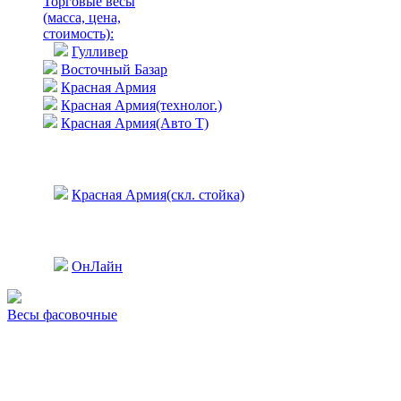
Торговые весы
(масса, цена,
стоимость)
:
Гулливер
Восточный Базар
Красная Армия
Красная Армия(технолог.)
Красная Армия(Авто Т)
Красная Армия(скл. стойка)
ОнЛайн
Весы фасовочные