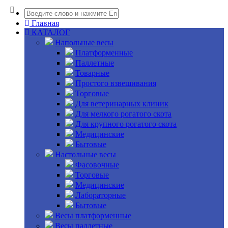
Главная
КАТАЛОГ
Напольные весы
Платформенные
Паллетные
Товарные
Простого взвешивания
Торговые
Для ветеринарных клиник
Для мелкого рогатого скота
Для крупного рогатого скота
Медицинские
Бытовые
Настольные весы
Фасовочные
Торговые
Медицинские
Лабораторные
Бытовые
Весы платформенные
Весы паллетные