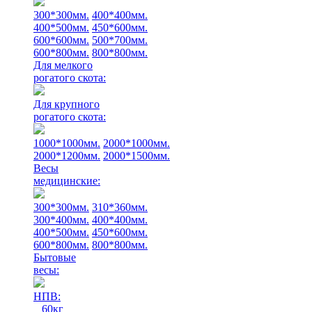
300*300мм.
400*400мм.
400*500мм.
450*600мм.
600*600мм.
500*700мм.
600*800мм.
800*800мм.
Для мелкого
рогатого скота:
Для крупного
рогатого скота:
1000*1000мм.
2000*1000мм.
2000*1200мм.
2000*1500мм.
Весы
медицинские:
300*300мм.
310*360мм.
300*400мм.
400*400мм.
400*500мм.
450*600мм.
600*800мм.
800*800мм.
Бытовые
весы:
НПВ:
60кг