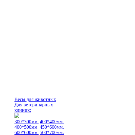
Весы для животных
Для ветеринарных
клиник:
300*300мм.
400*400мм.
400*500мм.
450*600мм.
600*600мм.
500*700мм.