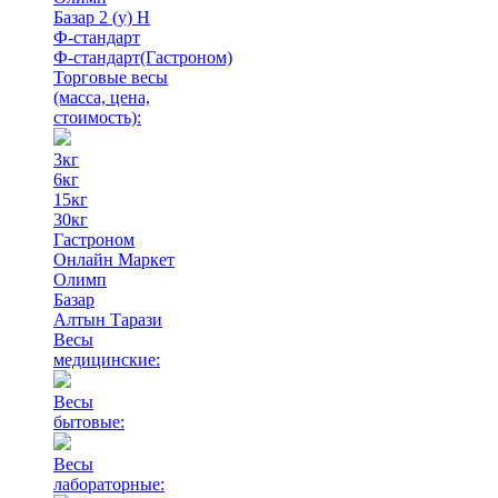
Базар 2 (у) Н
Ф-стандарт
Ф-стандарт(Гастроном)
Торговые весы
(масса, цена,
стоимость)
:
3кг
6кг
15кг
30кг
Гастроном
Онлайн Маркет
Олимп
Базар
Алтын Тарази
Весы
медицинские:
Весы
бытовые:
Весы
лабораторные: