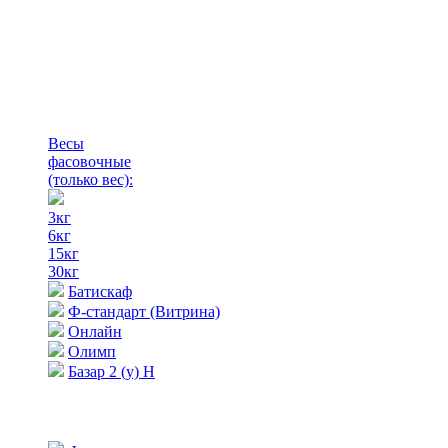
Весы
фасовочные
(только вес)
:
3кг
6кг
15кг
30кг
Батискаф
Ф-стандарт (Витрина)
Онлайн
Олимп
Базар 2 (у) Н