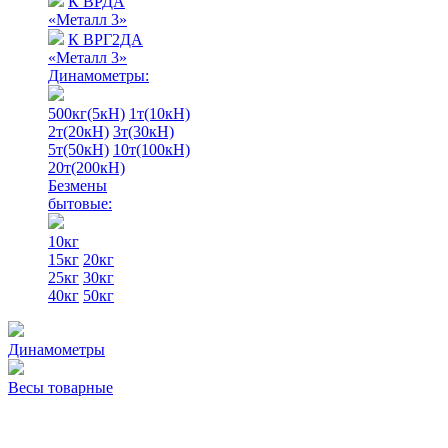
К ВРДА
«Металл 3»
К ВРГ2ДА
«Металл 3»
Динамометры:
500кг(5кН)
1т(10кН)
2т(20кН)
3т(30кН)
5т(50кН)
10т(100кН)
20т(200кН)
Безмены
бытовые:
10кг
15кг
20кг
25кг
30кг
40кг
50кг
Динамометры
Весы товарные