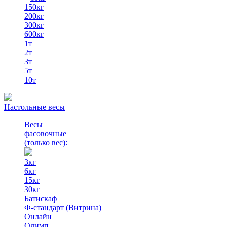
150кг
200кг
300кг
600кг
1т
2т
3т
5т
10т
Настольные весы
Весы
фасовочные
(только вес)
:
3кг
6кг
15кг
30кг
Батискаф
Ф-стандарт (Витрина)
Онлайн
Олимп