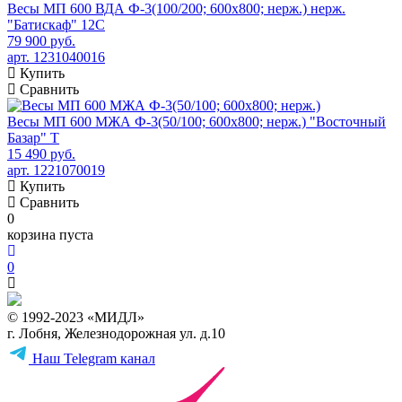
Весы МП 600 ВДА Ф-3(100/200; 600х800; нерж.) нерж.
"Батискаф" 12С
79 900 руб.
арт. 1231040016
Купить
Сравнить
Весы МП 600 МЖА Ф-3(50/100; 600х800; нерж.) "Восточный
Базар" Т
15 490 руб.
арт. 1221070019
Купить
Сравнить
0
корзина пуста
0
© 1992-2023 «МИДЛ»
г. Лобня, Железнодорожная ул. д.10
Наш Telegram канал