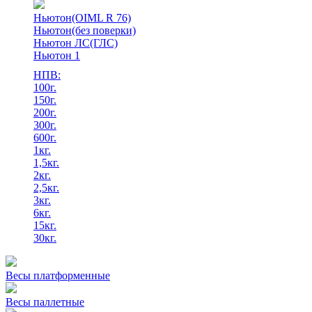
Ньютон(OIML R 76)
Ньютон(без поверки)
Ньютон ЛС(ГЛС)
Ньютон 1
НПВ:
100г.
150г.
200г.
300г.
600г.
1кг.
1,5кг.
2кг.
2,5кг.
3кг.
6кг.
15кг.
30кг.
Весы платформенные
Весы паллетные