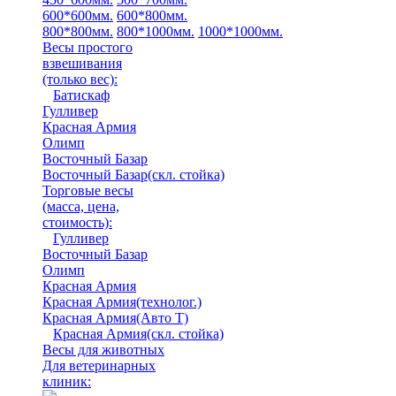
600*600мм.
600*800мм.
800*800мм.
800*1000мм.
1000*1000мм.
Весы простого
взвешивания
(только вес)
:
Батискаф
Гулливер
Красная Армия
Олимп
Восточный Базар
Восточный Базар(скл. стойка)
Торговые весы
(масса, цена,
стоимость)
:
Гулливер
Восточный Базар
Олимп
Красная Армия
Красная Армия(технолог.)
Красная Армия(Авто Т)
Красная Армия(скл. стойка)
Весы для животных
Для ветеринарных
клиник: