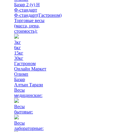
Базар 2 (у) Н
Ф-стандарт
Ф-стандарт(Гастроном)
Торговые весы
(масса, цена,
стоимость)
:
3кг
6кг
15кг
30кг
Гастроном
Онлайн Маркет
Олимп
Базар
Алтын Тарази
Весы
медицинские:
Весы
бытовые:
Весы
лабораторные: