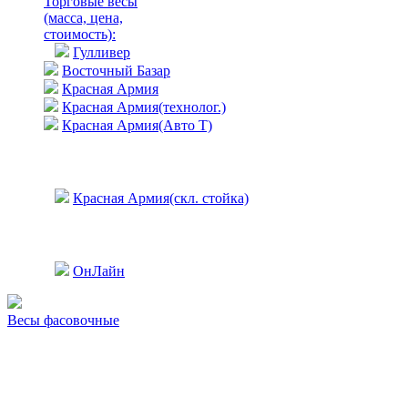
Торговые весы
(масса, цена,
стоимость)
:
Гулливер
Восточный Базар
Красная Армия
Красная Армия(технолог.)
Красная Армия(Авто Т)
Красная Армия(скл. стойка)
ОнЛайн
Весы фасовочные