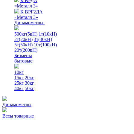
К ВРДА
«Металл 3»
К ВРГ2ДА
«Металл 3»
Динамометры:
500кг(5кН)
1т(10кН)
2т(20кН)
3т(30кН)
5т(50кН)
10т(100кН)
20т(200кН)
Безмены
бытовые:
10кг
15кг
20кг
25кг
30кг
40кг
50кг
Динамометры
Весы товарные