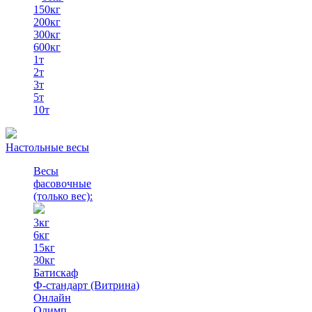
150кг
200кг
300кг
600кг
1т
2т
3т
5т
10т
Настольные весы
Весы
фасовочные
(только вес)
:
3кг
6кг
15кг
30кг
Батискаф
Ф-стандарт (Витрина)
Онлайн
Олимп