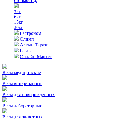
стоимость)
:
3кг
6кг
15кг
30кг
Гастроном
Олимп
Алтын Тарази
Базар
Онлайн Маркет
Весы медицинские
Весы ветеринарные
Весы для новорожденных
Весы лабораторные
Весы для животных