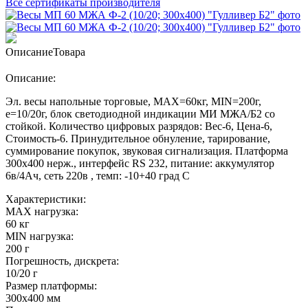
Все сертификаты производителя
Описание
Товара
Описание:
Эл. весы напольные торговые, МАХ=60кг, MIN=200г,
e=10/20г, блок светодиодной индикации МИ МЖА/Б2 со
стойкой. Количество цифровых разрядов: Вес-6, Цена-6,
Стоимость-6. Принудительное обнуление, тарирование,
суммирование покупок, звуковая сигнализация. Платформа
300х400 нерж., интерфейс RS 232, питание: аккумулятор
6в/4Ач, сеть 220в , темп: -10+40 град С
Характеристики:
MAX нагрузка:
60 кг
MIN нагрузка:
200 г
Погрешность, дискрета:
10/20 г
Размер платформы:
300х400 мм