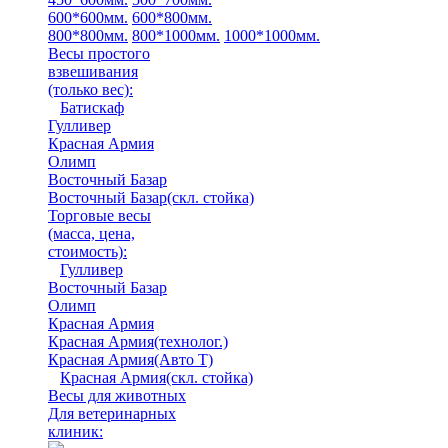
600*600мм.
600*800мм.
800*800мм.
800*1000мм.
1000*1000мм.
Весы простого
взвешивания
(только вес)
:
Батискаф
Гулливер
Красная Армия
Олимп
Восточный Базар
Восточный Базар(скл. стойка)
Торговые весы
(масса, цена,
стоимость)
:
Гулливер
Восточный Базар
Олимп
Красная Армия
Красная Армия(технолог.)
Красная Армия(Авто Т)
Красная Армия(скл. стойка)
Весы для животных
Для ветеринарных
клиник: