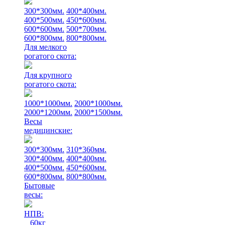
300*300мм.
400*400мм.
400*500мм.
450*600мм.
600*600мм.
500*700мм.
600*800мм.
800*800мм.
Для мелкого
рогатого скота:
Для крупного
рогатого скота:
1000*1000мм.
2000*1000мм.
2000*1200мм.
2000*1500мм.
Весы
медицинские:
300*300мм.
310*360мм.
300*400мм.
400*400мм.
400*500мм.
450*600мм.
600*800мм.
800*800мм.
Бытовые
весы:
НПВ:
60кг