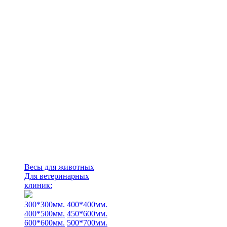
Весы для животных
Для ветеринарных
клиник:
300*300мм.
400*400мм.
400*500мм.
450*600мм.
600*600мм.
500*700мм.