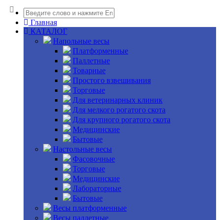
Главная
КАТАЛОГ
Напольные весы
Платформенные
Паллетные
Товарные
Простого взвешивания
Торговые
Для ветеринарных клиник
Для мелкого рогатого скота
Для крупного рогатого скота
Медицинские
Бытовые
Настольные весы
Фасовочные
Торговые
Медицинские
Лабораторные
Бытовые
Весы платформенные
Весы паллетные