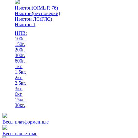
Ньютон(OIML R 76)
Ньютон(без поверки)
Ньютон ЛС(ГЛС)
Ньютон 1
НПВ:
100г.
150г.
200г.
300г.
600г.
1кг.
1,5кг.
2кг.
2,5кг.
3кг.
6кг.
15кг.
30кг.
Весы платформенные
Весы паллетные