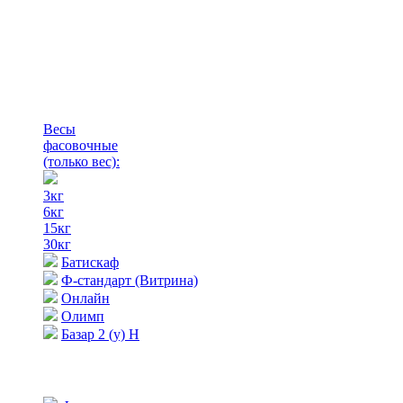
Весы
фасовочные
(только вес)
:
3кг
6кг
15кг
30кг
Батискаф
Ф-стандарт (Витрина)
Онлайн
Олимп
Базар 2 (у) Н