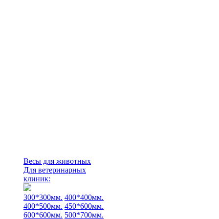
Весы для животных
Для ветеринарных
клиник:
300*300мм.
400*400мм.
400*500мм.
450*600мм.
600*600мм.
500*700мм.