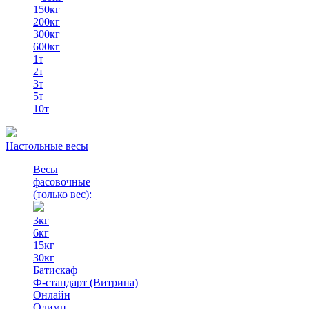
150кг
200кг
300кг
600кг
1т
2т
3т
5т
10т
Настольные весы
Весы
фасовочные
(только вес)
:
3кг
6кг
15кг
30кг
Батискаф
Ф-стандарт (Витрина)
Онлайн
Олимп