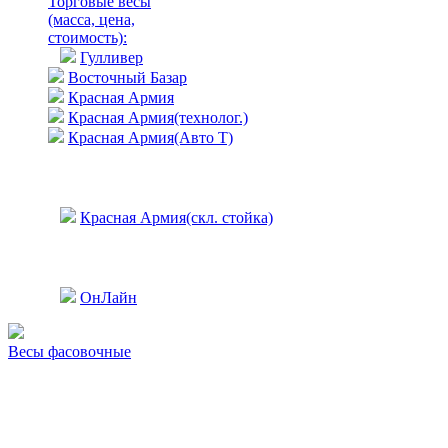
Торговые весы
(масса, цена,
стоимость)
:
Гулливер
Восточный Базар
Красная Армия
Красная Армия(технолог.)
Красная Армия(Авто Т)
Красная Армия(скл. стойка)
ОнЛайн
Весы фасовочные