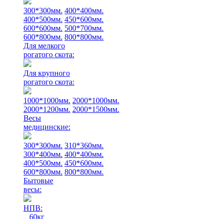
300*300мм.
400*400мм.
400*500мм.
450*600мм.
600*600мм.
500*700мм.
600*800мм.
800*800мм.
Для мелкого
рогатого скота:
Для крупного
рогатого скота:
1000*1000мм.
2000*1000мм.
2000*1200мм.
2000*1500мм.
Весы
медицинские:
300*300мм.
310*360мм.
300*400мм.
400*400мм.
400*500мм.
450*600мм.
600*800мм.
800*800мм.
Бытовые
весы:
НПВ:
60кг