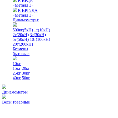
К ВРДА
«Металл 3»
К ВРГ2ДА
«Металл 3»
Динамометры:
500кг(5кН)
1т(10кН)
2т(20кН)
3т(30кН)
5т(50кН)
10т(100кН)
20т(200кН)
Безмены
бытовые:
10кг
15кг
20кг
25кг
30кг
40кг
50кг
Динамометры
Весы товарные