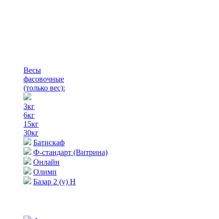
Весы
фасовочные
(только вес)
:
3кг
6кг
15кг
30кг
Батискаф
Ф-стандарт (Витрина)
Онлайн
Олимп
Базар 2 (у) Н