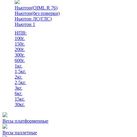
Ньютон(OIML R 76)
Ньютон(без поверки)
Ньютон ЛС(ГЛС)
Ньютон 1
НПВ:
100г.
150г.
200г.
300г.
600г.
1кг.
1,5кг.
2кг.
2,5кг.
3кг.
6кг.
15кг.
30кг.
Весы платформенные
Весы паллетные