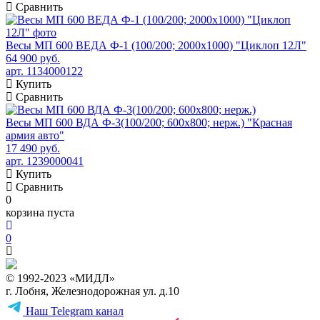
Сравнить
Весы МП 600 ВЕДА Ф-1 (100/200; 2000х1000) "Циклоп 12Л"
64 900 руб.
арт. 1134000122
Купить
Сравнить
Весы МП 600 ВДА Ф-3(100/200; 600х800; нерж.) "Красная
армия авто"
17 490 руб.
арт. 1239000041
Купить
Сравнить
0
корзина пуста
0
© 1992-2023 «МИДЛ»
г. Лобня, Железнодорожная ул. д.10
Наш Telegram канал