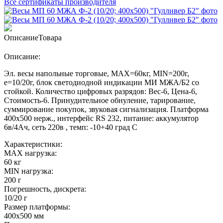
Все сертификаты производителя
Описание
Товара
Описание:
Эл. весы напольные торговые, МАХ=60кг, MIN=200г,
e=10/20г, блок светодиодной индикации МИ МЖА/Б2 со
стойкой. Количество цифровых разрядов: Вес-6, Цена-6,
Стоимость-6. Принудительное обнуление, тарирование,
суммирование покупок, звуковая сигнализация. Платформа
400х500 нерж., интерфейс RS 232, питание: аккумулятор
6в/4Ач, сеть 220в , темп: -10+40 град С
Характеристики:
MAX нагрузка:
60 кг
MIN нагрузка:
200 г
Погрешность, дискрета:
10/20 г
Размер платформы:
400х500 мм