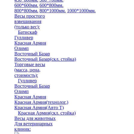
600*600мм.
600*800мм.
800*800мм.
800*1000мм.
1000*1000мм.
Весы простого
взвешивания
(только вес)
:
Батискаф
Гулливер
Красная Армия
Олимп
Восточный Базар
Восточный Базар(скл. стойка)
Торговые весы
(масса, цена,
стоимость)
:
Гулливер
Восточный Базар
Олимп
Красная Армия
Красная Армия(технолог.)
Красная Армия(Авто Т)
Красная Армия(скл. стойка)
Весы для животных
Для ветеринарных
клиник: