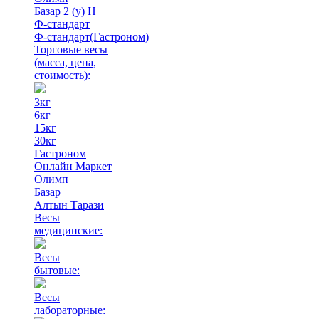
Базар 2 (у) Н
Ф-стандарт
Ф-стандарт(Гастроном)
Торговые весы
(масса, цена,
стоимость)
:
3кг
6кг
15кг
30кг
Гастроном
Онлайн Маркет
Олимп
Базар
Алтын Тарази
Весы
медицинские:
Весы
бытовые:
Весы
лабораторные: