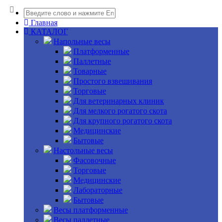
Главная
КАТАЛОГ
Напольные весы
Платформенные
Паллетные
Товарные
Простого взвешивания
Торговые
Для ветеринарных клиник
Для мелкого рогатого скота
Для крупного рогатого скота
Медицинские
Бытовые
Настольные весы
Фасовочные
Торговые
Медицинские
Лабораторные
Бытовые
Весы платформенные
Весы паллетные