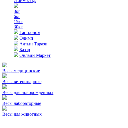
стоимость)
:
3кг
6кг
15кг
30кг
Гастроном
Олимп
Алтын Тарази
Базар
Онлайн Маркет
Весы медицинские
Весы ветеринарные
Весы для новорожденных
Весы лабораторные
Весы для животных