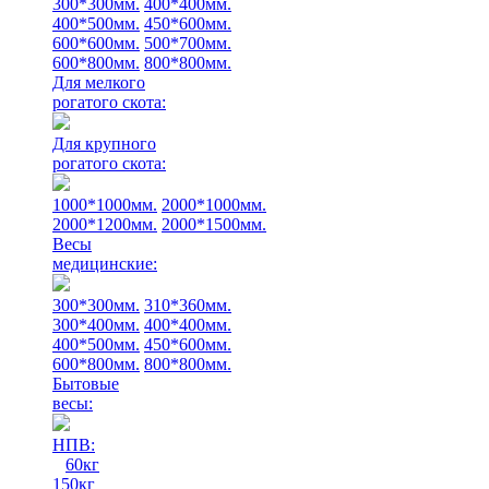
300*300мм.
400*400мм.
400*500мм.
450*600мм.
600*600мм.
500*700мм.
600*800мм.
800*800мм.
Для мелкого
рогатого скота:
Для крупного
рогатого скота:
1000*1000мм.
2000*1000мм.
2000*1200мм.
2000*1500мм.
Весы
медицинские:
300*300мм.
310*360мм.
300*400мм.
400*400мм.
400*500мм.
450*600мм.
600*800мм.
800*800мм.
Бытовые
весы:
НПВ:
60кг
150кг