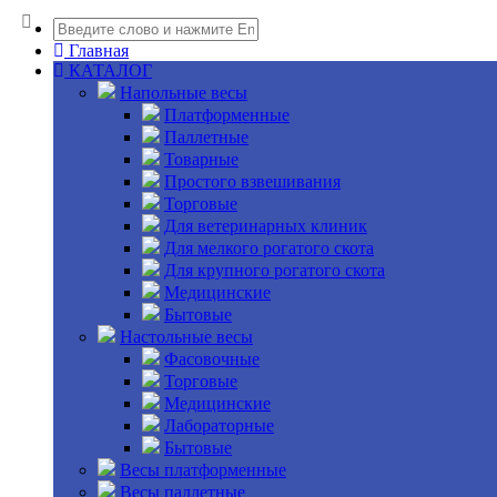
Главная
КАТАЛОГ
Напольные весы
Платформенные
Паллетные
Товарные
Простого взвешивания
Торговые
Для ветеринарных клиник
Для мелкого рогатого скота
Для крупного рогатого скота
Медицинские
Бытовые
Настольные весы
Фасовочные
Торговые
Медицинские
Лабораторные
Бытовые
Весы платформенные
Весы паллетные