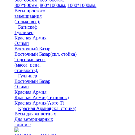
800*800мм.
800*1000мм.
1000*1000мм.
Весы простого
взвешивания
(только вес)
:
Батискаф
Гулливер
Красная Армия
Олимп
Восточный Базар
Восточный Базар(скл. стойка)
Торговые весы
(масса, цена,
стоимость)
:
Гулливер
Восточный Базар
Олимп
Красная Армия
Красная Армия(технолог.)
Красная Армия(Авто Т)
Красная Армия(скл. стойка)
Весы для животных
Для ветеринарных
клиник: