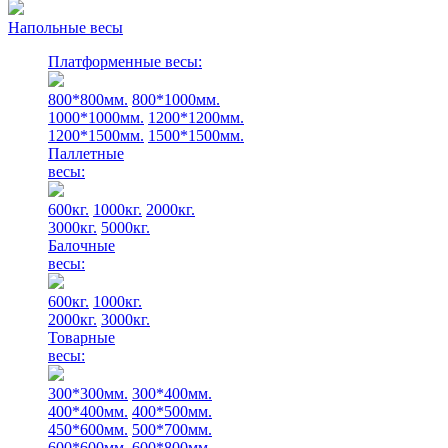
Напольные весы
Платформенные весы:
800*800мм.
800*1000мм.
1000*1000мм.
1200*1200мм.
1200*1500мм.
1500*1500мм.
Паллетные
весы:
600кг.
1000кг.
2000кг.
3000кг.
5000кг.
Балочные
весы:
600кг.
1000кг.
2000кг.
3000кг.
Товарные
весы:
300*300мм.
300*400мм.
400*400мм.
400*500мм.
450*600мм.
500*700мм.
600*600мм.
600*800мм.