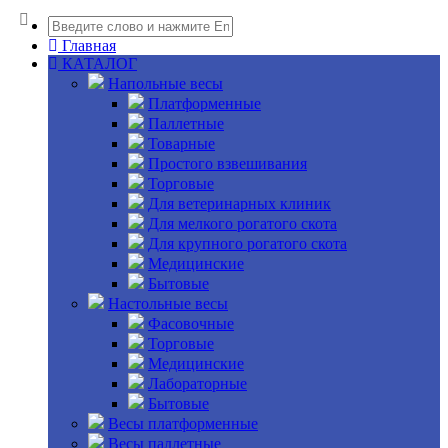
Главная
КАТАЛОГ
Напольные весы
Платформенные
Паллетные
Товарные
Простого взвешивания
Торговые
Для ветеринарных клиник
Для мелкого рогатого скота
Для крупного рогатого скота
Медицинские
Бытовые
Настольные весы
Фасовочные
Торговые
Медицинские
Лабораторные
Бытовые
Весы платформенные
Весы паллетные