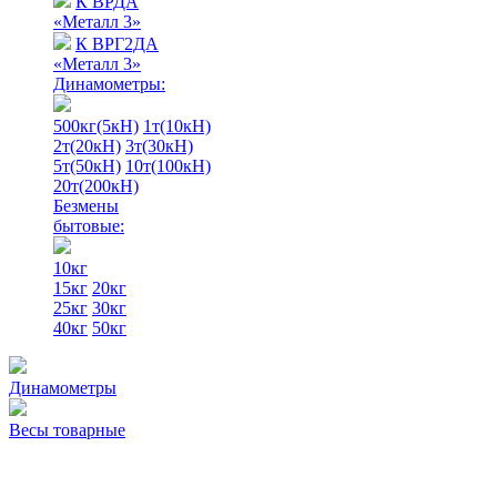
К ВРДА
«Металл 3»
К ВРГ2ДА
«Металл 3»
Динамометры:
500кг(5кН)
1т(10кН)
2т(20кН)
3т(30кН)
5т(50кН)
10т(100кН)
20т(200кН)
Безмены
бытовые:
10кг
15кг
20кг
25кг
30кг
40кг
50кг
Динамометры
Весы товарные