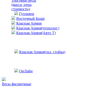
Торговые весы
(масса, цена,
стоимость)
:
Гулливер
Восточный Базар
Красная Армия
Красная Армия(технолог.)
Красная Армия(Авто Т)
Красная Армия(скл. стойка)
ОнЛайн
Весы фасовочные