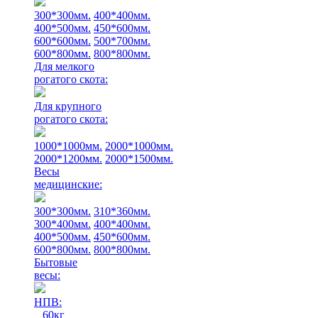
300*300мм.
400*400мм.
400*500мм.
450*600мм.
600*600мм.
500*700мм.
600*800мм.
800*800мм.
Для мелкого
рогатого скота:
Для крупного
рогатого скота:
1000*1000мм.
2000*1000мм.
2000*1200мм.
2000*1500мм.
Весы
медицинские:
300*300мм.
310*360мм.
300*400мм.
400*400мм.
400*500мм.
450*600мм.
600*800мм.
800*800мм.
Бытовые
весы:
НПВ:
60кг