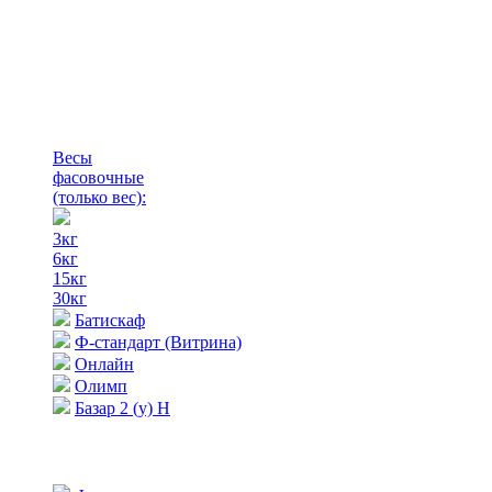
Весы
фасовочные
(только вес)
:
3кг
6кг
15кг
30кг
Батискаф
Ф-стандарт (Витрина)
Онлайн
Олимп
Базар 2 (у) Н