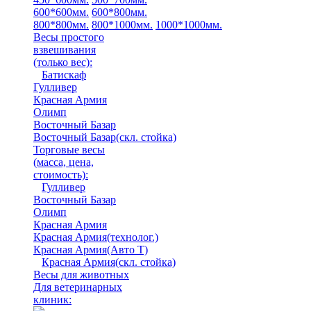
600*600мм.
600*800мм.
800*800мм.
800*1000мм.
1000*1000мм.
Весы простого
взвешивания
(только вес)
:
Батискаф
Гулливер
Красная Армия
Олимп
Восточный Базар
Восточный Базар(скл. стойка)
Торговые весы
(масса, цена,
стоимость)
:
Гулливер
Восточный Базар
Олимп
Красная Армия
Красная Армия(технолог.)
Красная Армия(Авто Т)
Красная Армия(скл. стойка)
Весы для животных
Для ветеринарных
клиник: