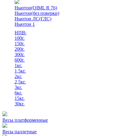
Ньютон(OIML R 76)
Ньютон(без поверки)
Ньютон ЛС(ГЛС)
Ньютон 1
НПВ:
100г.
150г.
200г.
300г.
600г.
1кг.
1,5кг.
2кг.
2,5кг.
3кг.
6кг.
15кг.
30кг.
Весы платформенные
Весы паллетные