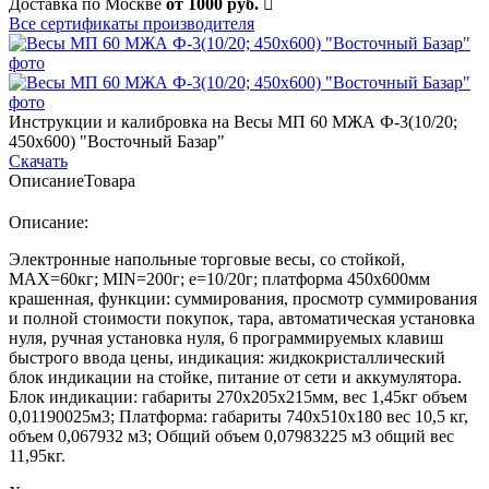
Доставка по Москве
от 1000 руб.
Все сертификаты производителя
Инструкции и калибровка на Весы МП 60 МЖА Ф-3(10/20;
450х600) "Восточный Базар"
Скачать
Описание
Товара
Описание:
Электронные напольные торговые весы, со стойкой,
MAX=60кг; MIN=200г; e=10/20г; платформа 450х600мм
крашенная, функции: суммирования, просмотр суммирования
и полной стоимости покупок, тара, автоматическая установка
нуля, ручная установка нуля, 6 программируемых клавиш
быстрого ввода цены, индикация: жидкокристаллический
блок индикации на стойке, питание от сети и аккумулятора.
Блок индикации: габариты 270х205х215мм, вес 1,45кг объем
0,01190025м3; Платформа: габариты 740х510х180 вес 10,5 кг,
объем 0,067932 м3; Общий объем 0,07983225 м3 общий вес
11,95кг.