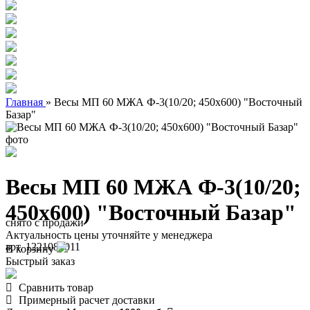
Главная
»
Весы МП 60 МЖА Ф-3(10/20; 450х600) "Восточный
Базар"
Весы МП 60 МЖА Ф-3(10/20;
450х600) "Восточный Базар"
снято с продажи
Актуальность цены уточняйте у менеджера
арт. 1221080011
В корзину
Быстрый заказ
Сравнить товар
Примерный расчет доставки