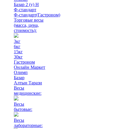
Базар 2 (у) Н
Ф-стандарт
Ф-стандарт(Гастроном)
Торговые весы
(масса, цена,
стоимость)
:
3кг
6кг
15кг
30кг
Гастроном
Онлайн Маркет
Олимп
Базар
Алтын Тарази
Весы
медицинские:
Весы
бытовые:
Весы
лабораторные: