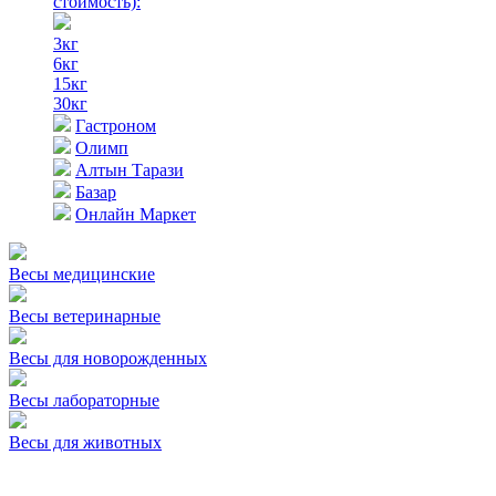
стоимость)
:
3кг
6кг
15кг
30кг
Гастроном
Олимп
Алтын Тарази
Базар
Онлайн Маркет
Весы медицинские
Весы ветеринарные
Весы для новорожденных
Весы лабораторные
Весы для животных