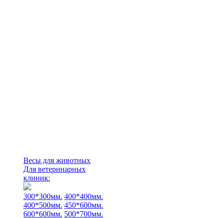
Весы для животных
Для ветеринарных
клиник:
300*300мм.
400*400мм.
400*500мм.
450*600мм.
600*600мм.
500*700мм.