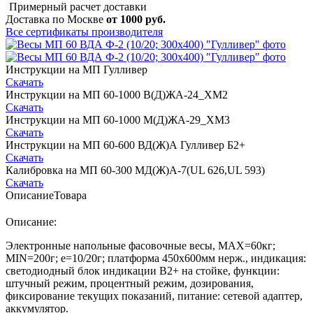
Примерный расчет доставки
Доставка по Москве
от 1000 руб.
Все сертификаты производителя
Инструкции на МП Гулливер
Скачать
Инструкции на МП 60-1000 В(Д)ЖА-24_ХМ2
Скачать
Инструкции на МП 60-1000 М(Д)ЖА-29_ХМ3
Скачать
Инструкции на МП 60-600 ВД(Ж)А Гулливер Б2+
Скачать
Калибровка на МП 60-300 МД(Ж)А-7(UL 626,UL 593)
Скачать
Описание
Товара
Описание:
Электронные напольные фасовочные весы, MAX=60кг;
MIN=200г; e=10/20г; платформа 450х600мм нерж., индикация:
светодиодный блок индикации В2+ на стойке, функции:
штучный режим, процентный режим, дозирования,
фиксирование текущих показаний, питание: сетевой адаптер,
аккумулятор.