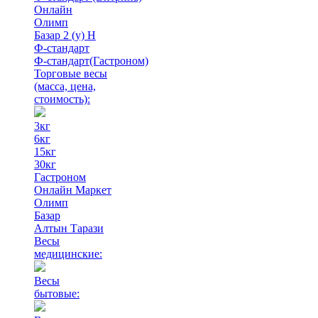
Онлайн
Олимп
Базар 2 (у) Н
Ф-стандарт
Ф-стандарт(Гастроном)
Торговые весы
(масса, цена,
стоимость)
:
3кг
6кг
15кг
30кг
Гастроном
Онлайн Маркет
Олимп
Базар
Алтын Тарази
Весы
медицинские:
Весы
бытовые: