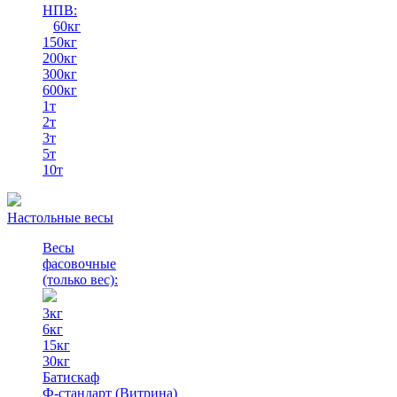
НПВ:
60кг
150кг
200кг
300кг
600кг
1т
2т
3т
5т
10т
Настольные весы
Весы
фасовочные
(только вес)
:
3кг
6кг
15кг
30кг
Батискаф
Ф-стандарт (Витрина)