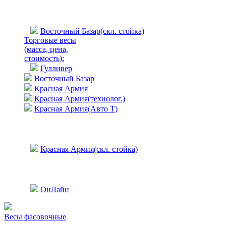
Восточный Базар(скл. стойка)
Торговые весы
(масса, цена,
стоимость)
:
Гулливер
Восточный Базар
Красная Армия
Красная Армия(технолог.)
Красная Армия(Авто Т)
Красная Армия(скл. стойка)
ОнЛайн
Весы фасовочные