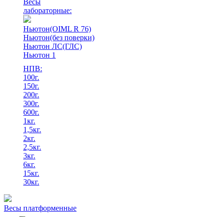
Весы
лабораторные:
Ньютон(OIML R 76)
Ньютон(без поверки)
Ньютон ЛС(ГЛС)
Ньютон 1
НПВ:
100г.
150г.
200г.
300г.
600г.
1кг.
1,5кг.
2кг.
2,5кг.
3кг.
6кг.
15кг.
30кг.
Весы платформенные