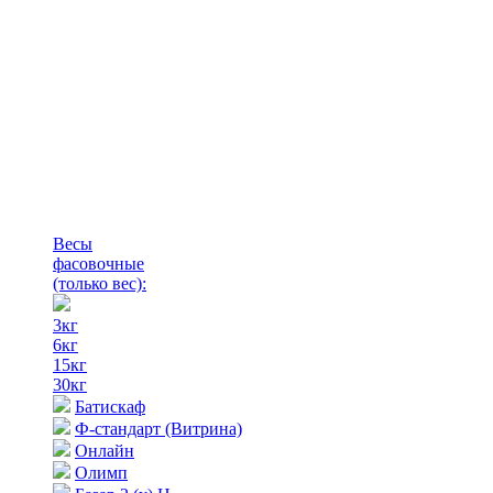
Весы
фасовочные
(только вес)
:
3кг
6кг
15кг
30кг
Батискаф
Ф-стандарт (Витрина)
Онлайн
Олимп