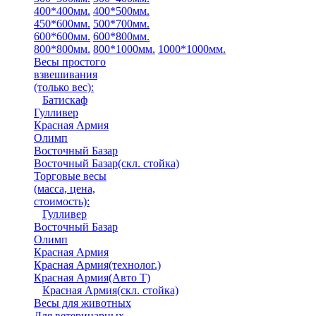
400*400мм.
400*500мм.
450*600мм.
500*700мм.
600*600мм.
600*800мм.
800*800мм.
800*1000мм.
1000*1000мм.
Весы простого
взвешивания
(только вес)
:
Батискаф
Гулливер
Красная Армия
Олимп
Восточный Базар
Восточный Базар(скл. стойка)
Торговые весы
(масса, цена,
стоимость)
:
Гулливер
Восточный Базар
Олимп
Красная Армия
Красная Армия(технолог.)
Красная Армия(Авто Т)
Красная Армия(скл. стойка)
Весы для животных
Для ветеринарных