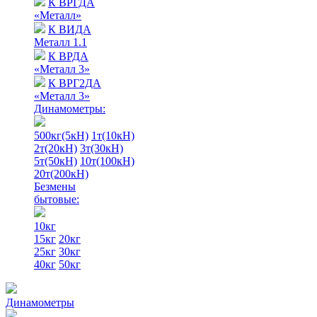
К ВРГДА
«Металл»
К ВИДА
Металл 1.1
К ВРДА
«Металл 3»
К ВРГ2ДА
«Металл 3»
Динамометры:
500кг(5кН)
1т(10кН)
2т(20кН)
3т(30кН)
5т(50кН)
10т(100кН)
20т(200кН)
Безмены
бытовые:
10кг
15кг
20кг
25кг
30кг
40кг
50кг
Динамометры