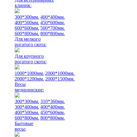
клиник:
300*300мм.
400*400мм.
400*500мм.
450*600мм.
600*600мм.
500*700мм.
600*800мм.
800*800мм.
Для мелкого
рогатого скота:
Для крупного
рогатого скота:
1000*1000мм.
2000*1000мм.
2000*1200мм.
2000*1500мм.
Весы
медицинские:
300*300мм.
310*360мм.
300*400мм.
400*400мм.
400*500мм.
450*600мм.
600*800мм.
800*800мм.
Бытовые
весы: