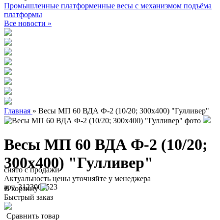
Промышленные платформенные весы с механизмом подъёма
платформы
Все новости »
Главная
»
Весы МП 60 ВДА Ф-2 (10/20; 300х400) "Гулливер"
Весы МП 60 ВДА Ф-2 (10/20;
300х400) "Гулливер"
снято с продажи
Актуальность цены уточняйте у менеджера
арт. 3123000523
В корзину
Быстрый заказ
Сравнить товар