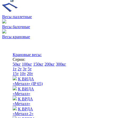
Весы паллетные
Весы балочные
Весы крановые
Крановые весы:
Серии:
50кг
100кг
150кг
200кг
300кг
1т
2т
3т
5т
15т
10т
20т
К ВИДА
«Металл» (IP 65)
К ВИДА
«Металл»
К ВРДА
«Металл»
К ВРДА
«Металл 2»