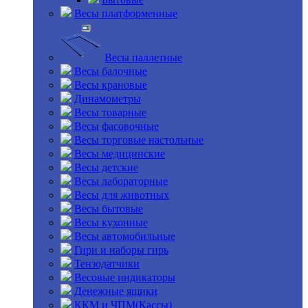
Весы платформенные
Весы паллетные
Весы балочные
Весы крановые
Динамометры
Весы товарные
Весы фасовочные
Весы торговые настольные
Весы медицинские
Весы детские
Весы лабораторные
Весы для животных
Весы бытовые
Весы кухонные
Весы автомобильные
Гири и наборы гирь
Тензодатчики
Весовые индикаторы
Денежные ящики
ККМ и ЧПМ(Кассы)