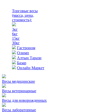
Торговые весы
(масса, цена,
стоимость)
:
3кг
6кг
15кг
30кг
Гастроном
Олимп
Алтын Тарази
Базар
Онлайн Маркет
Весы медицинские
Весы ветеринарные
Весы для новорожденных
Весы лабораторные