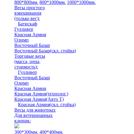
800*800мм.
800*1000мм.
1000*1000мм.
Весы простого
взвешивания
(только вес)
:
Батискаф
Гулливер
Красная Армия
Олимп
Восточный Базар
Восточный Базар(скл. стойка)
Торговые весы
(масса, цена,
стоимость)
:
Гулливер
Восточный Базар
Олимп
Красная Армия
Красная Армия(технолог.)
Красная Армия(Авто Т)
Красная Армия(скл. стойка)
Весы для животных
Для ветеринарных
клиник:
300*300мм.
400*400мм.