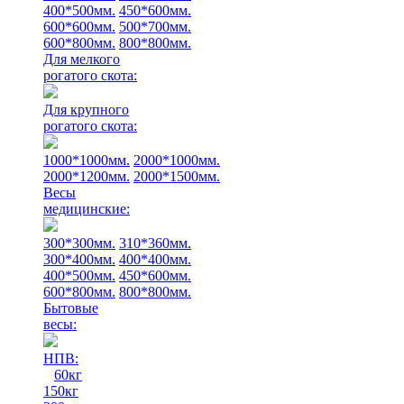
400*500мм.
450*600мм.
600*600мм.
500*700мм.
600*800мм.
800*800мм.
Для мелкого
рогатого скота:
Для крупного
рогатого скота:
1000*1000мм.
2000*1000мм.
2000*1200мм.
2000*1500мм.
Весы
медицинские:
300*300мм.
310*360мм.
300*400мм.
400*400мм.
400*500мм.
450*600мм.
600*800мм.
800*800мм.
Бытовые
весы:
НПВ:
60кг
150кг