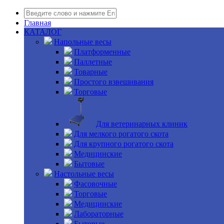
Главная
КАТАЛОГ
Напольные весы
Платформенные
Паллетные
Товарные
Простого взвешивания
Торговые
Для ветеринарных клиник
Для мелкого рогатого скота
Для крупного рогатого скота
Медицинские
Бытовые
Настольные весы
Фасовочные
Торговые
Медицинские
Лабораторные
Бытовые