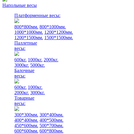
Напольные весы
Платформенные весы:
800*800мм.
800*1000мм.
1000*1000мм.
1200*1200мм.
1200*1500мм.
1500*1500мм.
Паллетные
весы:
600кг.
1000кг.
2000кг.
3000кг.
5000кг.
Балочные
весы:
600кг.
1000кг.
2000кг.
3000кг.
Товарные
весы:
300*300мм.
300*400мм.
400*400мм.
400*500мм.
450*600мм.
500*700мм.
600*600мм.
600*800мм.