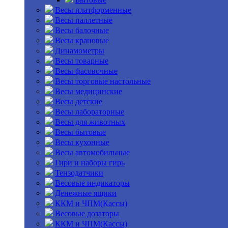
Весы платформенные
Весы паллетные
Весы балочные
Весы крановые
Динамометры
Весы товарные
Весы фасовочные
Весы торговые настольные
Весы медицинские
Весы детские
Весы лабораторные
Весы для животных
Весы бытовые
Весы кухонные
Весы автомобильные
Гири и наборы гирь
Тензодатчики
Весовые индикаторы
Денежные ящики
ККМ и ЧПМ(Кассы)
Весовые дозаторы
ККМ и ЧПМ(Кассы)