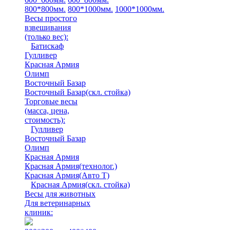
800*800мм.
800*1000мм.
1000*1000мм.
Весы простого
взвешивания
(только вес)
:
Батискаф
Гулливер
Красная Армия
Олимп
Восточный Базар
Восточный Базар(скл. стойка)
Торговые весы
(масса, цена,
стоимость)
:
Гулливер
Восточный Базар
Олимп
Красная Армия
Красная Армия(технолог.)
Красная Армия(Авто Т)
Красная Армия(скл. стойка)
Весы для животных
Для ветеринарных
клиник: