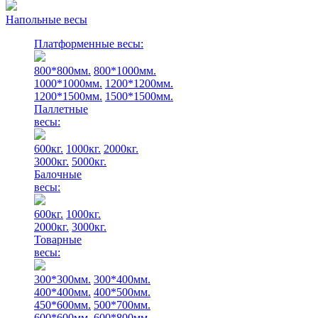
Напольные весы
Платформенные весы:
800*800мм.
800*1000мм.
1000*1000мм.
1200*1200мм.
1200*1500мм.
1500*1500мм.
Паллетные
весы:
600кг.
1000кг.
2000кг.
3000кг.
5000кг.
Балочные
весы:
600кг.
1000кг.
2000кг.
3000кг.
Товарные
весы:
300*300мм.
300*400мм.
400*400мм.
400*500мм.
450*600мм.
500*700мм.
600*600мм.
600*800мм.