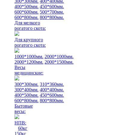
300*300мм.
400*400мм.
400*500мм.
450*600мм.
600*600мм.
500*700мм.
600*800мм.
800*800мм.
Для мелкого
рогатого скота:
Для крупного
рогатого скота:
1000*1000мм.
2000*1000мм.
2000*1200мм.
2000*1500мм.
Весы
медицинские:
300*300мм.
310*360мм.
300*400мм.
400*400мм.
400*500мм.
450*600мм.
600*800мм.
800*800мм.
Бытовые
весы:
НПВ:
60кг
150кг