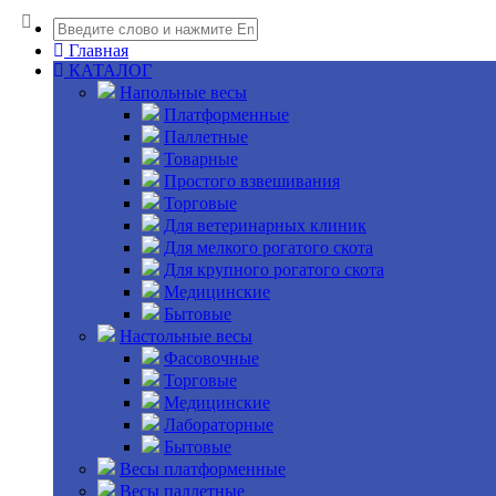
Главная
КАТАЛОГ
Напольные весы
Платформенные
Паллетные
Товарные
Простого взвешивания
Торговые
Для ветеринарных клиник
Для мелкого рогатого скота
Для крупного рогатого скота
Медицинские
Бытовые
Настольные весы
Фасовочные
Торговые
Медицинские
Лабораторные
Бытовые
Весы платформенные
Весы паллетные