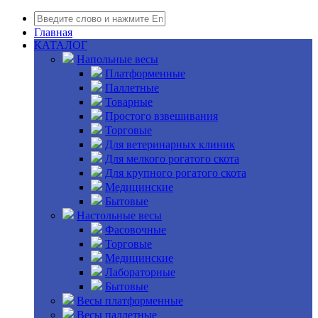
Главная
КАТАЛОГ
Напольные весы
Платформенные
Паллетные
Товарные
Простого взвешивания
Торговые
Для ветеринарных клиник
Для мелкого рогатого скота
Для крупного рогатого скота
Медицинские
Бытовые
Настольные весы
Фасовочные
Торговые
Медицинские
Лабораторные
Бытовые
Весы платформенные
Весы паллетные