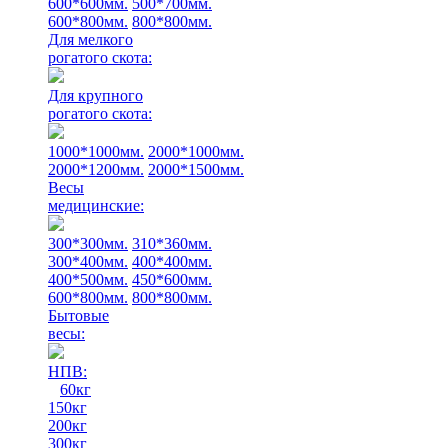
600*600мм.
500*700мм.
600*800мм.
800*800мм.
Для мелкого
рогатого скота:
Для крупного
рогатого скота:
1000*1000мм.
2000*1000мм.
2000*1200мм.
2000*1500мм.
Весы
медицинские:
300*300мм.
310*360мм.
300*400мм.
400*400мм.
400*500мм.
450*600мм.
600*800мм.
800*800мм.
Бытовые
весы:
НПВ:
60кг
150кг
200кг
300кг