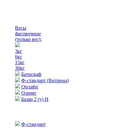
Весы
фасовочные
(только вес)
:
3кг
6кг
15кг
30кг
Батискаф
Ф-стандарт (Витрина)
Онлайн
Олимп
Базар 2 (у) Н
Ф-стандарт