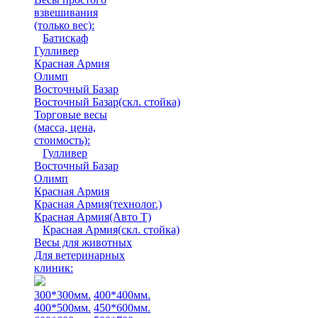
взвешивания
(только вес)
:
Батискаф
Гулливер
Красная Армия
Олимп
Восточный Базар
Восточный Базар(скл. стойка)
Торговые весы
(масса, цена,
стоимость)
:
Гулливер
Восточный Базар
Олимп
Красная Армия
Красная Армия(технолог.)
Красная Армия(Авто Т)
Красная Армия(скл. стойка)
Весы для животных
Для ветеринарных
клиник:
300*300мм.
400*400мм.
400*500мм.
450*600мм.