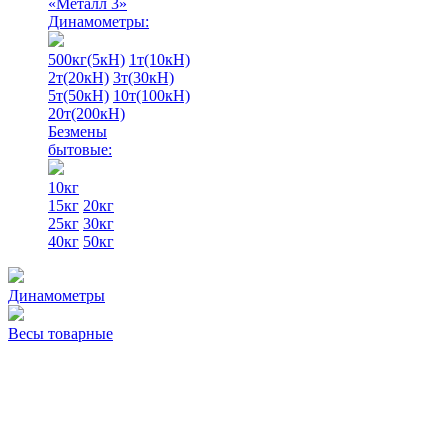
«Металл 3»
Динамометры:
500кг(5кН)
1т(10кН)
2т(20кН)
3т(30кН)
5т(50кН)
10т(100кН)
20т(200кН)
Безмены
бытовые:
10кг
15кг
20кг
25кг
30кг
40кг
50кг
Динамометры
Весы товарные