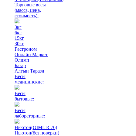
Торговые весы
(масса, цена,
стоимость)
:
3кг
6кг
15кг
30кг
Гастроном
Онлайн Маркет
Олимп
Базар
Алтын Тарази
Весы
медицинские:
Весы
бытовые:
Весы
лабораторные:
Ньютон(OIML R 76)
Ньютон(без поверки)