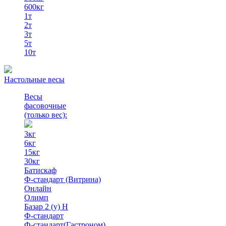
600кг
1т
2т
3т
5т
10т
Настольные весы
Весы
фасовочные
(только вес)
:
3кг
6кг
15кг
30кг
Батискаф
Ф-стандарт (Витрина)
Онлайн
Олимп
Базар 2 (у) Н
Ф-стандарт
Ф-стандарт(Гастроном)