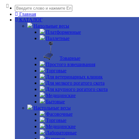
Главная
КАТАЛОГ
Напольные весы
Платформенные
Паллетные
Товарные
Простого взвешивания
Торговые
Для ветеринарных клиник
Для мелкого рогатого скота
Для крупного рогатого скота
Медицинские
Бытовые
Настольные весы
Фасовочные
Торговые
Медицинские
Лабораторные
Бытовые