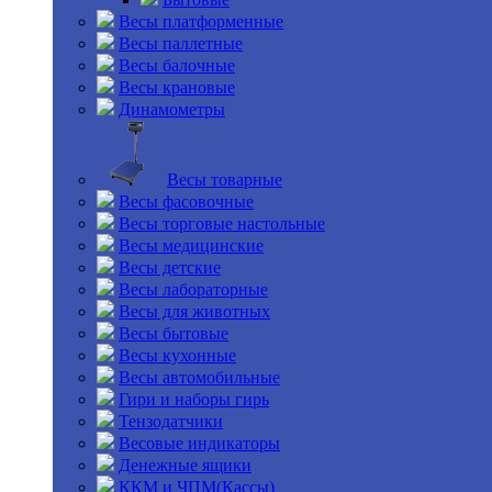
Весы платформенные
Весы паллетные
Весы балочные
Весы крановые
Динамометры
Весы товарные
Весы фасовочные
Весы торговые настольные
Весы медицинские
Весы детские
Весы лабораторные
Весы для животных
Весы бытовые
Весы кухонные
Весы автомобильные
Гири и наборы гирь
Тензодатчики
Весовые индикаторы
Денежные ящики
ККМ и ЧПМ(Кассы)