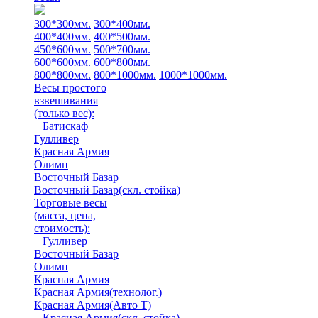
300*300мм.
300*400мм.
400*400мм.
400*500мм.
450*600мм.
500*700мм.
600*600мм.
600*800мм.
800*800мм.
800*1000мм.
1000*1000мм.
Весы простого
взвешивания
(только вес)
:
Батискаф
Гулливер
Красная Армия
Олимп
Восточный Базар
Восточный Базар(скл. стойка)
Торговые весы
(масса, цена,
стоимость)
:
Гулливер
Восточный Базар
Олимп
Красная Армия
Красная Армия(технолог.)
Красная Армия(Авто Т)
Красная Армия(скл. стойка)